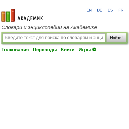
EN
DE
ES
FR
academic.ru
Словари и энциклопедии на Академике
Найти!
Толкования
Переводы
Книги
Игры ⚽