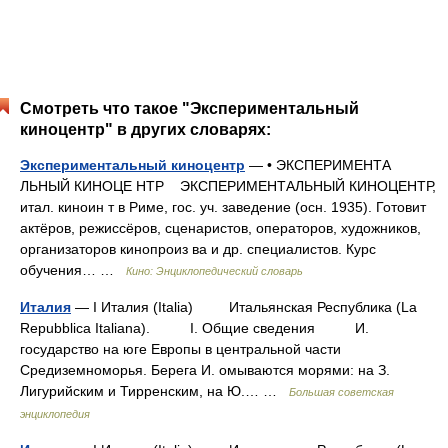
Смотреть что такое "Экспериментальный
киноцентр" в других словарях:
Экспериментальный киноцентр
— • ЭКСПЕРИМЕНТА
ЛЬНЫЙ КИНОЦЕ НТР ЭКСПЕРИМЕНТАЛЬНЫЙ КИНОЦЕНТР,
итал. киноин т в Риме, гос. уч. заведение (осн. 1935). Готовит
актёров, режиссёров, сценаристов, операторов, художников,
организаторов кинопроиз ва и др. специалистов. Курс
обучения… …
Кино: Энциклопедический словарь
Италия
— I Италия (Italia) Итальянская Республика (La
Repubblica Italiana). I. Общие сведения И.
государство на юге Европы в центральной части
Средиземноморья. Берега И. омываются морями: на З.
Лигурийским и Тирренским, на Ю.… …
Большая советская
энциклопедия