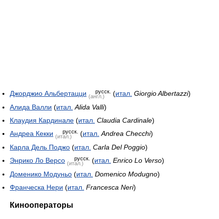
русск.
Джорджио Альбертацци
(
итал.
Giorgio Albertazzi
)
(англ.)
Алида Валли
(
итал.
Alida Valli
)
Клаудия Кардинале
(
итал.
Claudia Cardinale
)
русск.
Андреа Кекки
(
итал.
Andrea Checchi
)
(итал.)
Карла Дель Поджо
(
итал.
Carla Del Poggio
)
русск.
Энрико Ло Версо
(
итал.
Enrico Lo Verso
)
(итал.)
Доменико Модуньо
(
итал.
Domenico Modugno
)
Франческа Нери
(
итал.
Francesca Neri
)
Кинооператоры