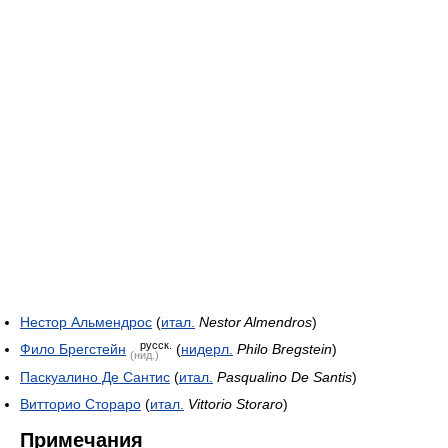
Нестор Альмендрос
(
итал.
Nestor Almendros
)
русск.
Фило Брегстейн
(
нидерл.
Philo Bregstein
)
(нид.)
Паскуалино Де Сантис
(
итал.
Pasqualino De Santis
)
Витторио Стораро
(
итал.
Vittorio Storaro
)
Примечания