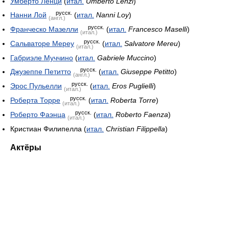
Умберто Ленци
(
итал.
Umberto Lenzi
)
русск.
Нанни Лой
(
итал.
Nanni Loy
)
(англ.)
русск.
Франческо Мазелли
(
итал.
Francesco Maselli
)
(итал.)
русск.
Сальваторе Мереу
(
итал.
Salvatore Mereu
)
(итал.)
Габриэле Муччино
(
итал.
Gabriele Muccino
)
русск.
Джузеппе Петитто
(
итал.
Giuseppe Petitto
)
(англ.)
русск.
Эрос Пульелли
(
итал.
Eros Puglielli
)
(итал.)
русск.
Роберта Торре
(
итал.
Roberta Torre
)
(итал.)
русск.
Роберто Фаэнца
(
итал.
Roberto Faenza
)
(итал.)
Кристиан Филипелла (
итал.
Christian Filippella
)
Актёры