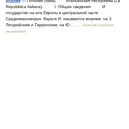
Италия
— I Италия (Italia) Итальянская Республика (La
Repubblica Italiana). I. Общие сведения И.
государство на юге Европы в центральной части
Средиземноморья. Берега И. омываются морями: на З.
Лигурийским и Тирренским, на Ю.… …
Большая советская
энциклопедия