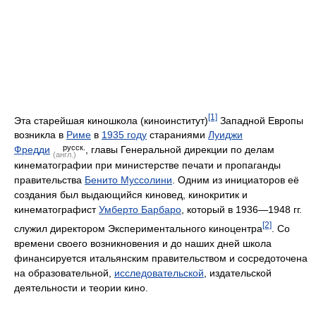
[1]
Эта старейшая киношкола (киноинститут)
Западной Европы
возникла в
Риме
в
1935 году
стараниями
Луиджи
русск.
Фредди
, главы Генеральной дирекции по делам
(англ.)
кинематографии при министерстве печати и пропаганды
правительства
Бенито Муссолини
. Одним из инициаторов её
создания был выдающийся киновед, кинокритик и
кинематографист
Умберто Барбаро
, который в 1936—1948 гг.
[2]
служил директором Экспериментального киноцентра
. Со
времени своего возникновения и до наших дней школа
финансируется итальянским правительством и сосредоточена
на образовательной,
исследовательской
, издательской
деятельности и теории кино.