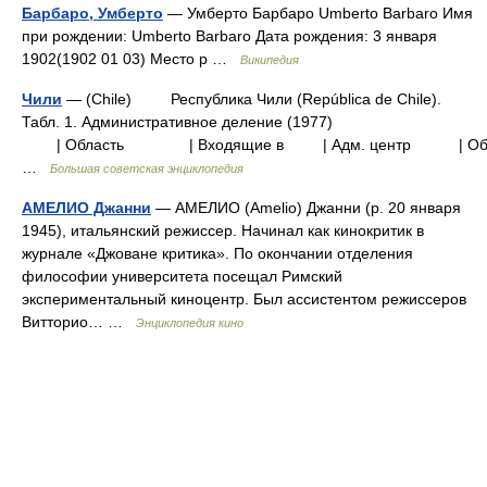
Барбаро, Умберто
— Умберто Барбаро Umberto Barbaro Имя
при рождении: Umberto Barbaro Дата рождения: 3 января
1902(1902 01 03) Место р …
Википедия
Чили
— (Chile) Республика Чили (República de Chile).
Табл. 1. Административное деление (1977)
| Область | Входящие в | Адм. центр | Обл
…
Большая советская энциклопедия
АМЕЛИО Джанни
— АМЕЛИО (Amelio) Джанни (р. 20 января
1945), итальянский режиссер. Начинал как кинокритик в
журнале «Джоване критика». По окончании отделения
философии университета посещал Римский
экспериментальный киноцентр. Был ассистентом режиссеров
Витторио… …
Энциклопедия кино