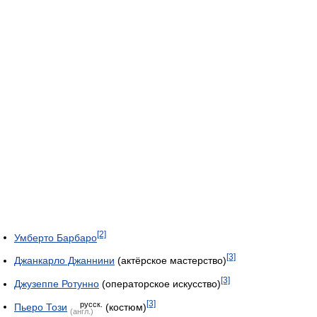
[2]
Умберто Барбаро
[3]
Джанкарло Джаннини
(актёрское мастерство)
[3]
Джузеппе Ротунно
(операторское искусство)
[3]
русск.
Пьеро Този
(костюм)
(англ.)