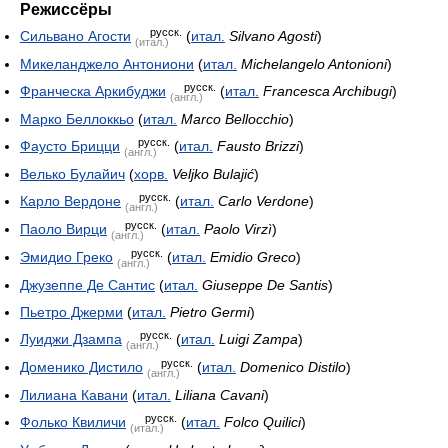
Режиссёры
русск.
Сильвано Агости
(
итал.
Silvano Agosti
)
(итал.)
Микеланджело Антониони
(
итал.
Michelangelo Antonioni
)
русск.
Франческа Аркибуджи
(
итал.
Francesca Archibugi
)
(англ.)
Марко Беллоккьо
(
итал.
Marco Bellocchio
)
русск.
Фаусто Брицци
(
итал.
Fausto Brizzi
)
(англ.)
Велько Булайич
(
хорв.
Veljko Bulajić
)
русск.
Карло Вердоне
(
итал.
Carlo Verdone
)
(англ.)
русск.
Паоло Вирци
(
итал.
Paolo Virzì
)
(англ.)
русск.
Эмидио Греко
(
итал.
Emidio Greco
)
(англ.)
Джузеппе Де Сантис
(
итал.
Giuseppe De Santis
)
Пьетро Джерми
(
итал.
Pietro Germi
)
русск.
Луиджи Дзампа
(
итал.
Luigi Zampa
)
(англ.)
русск.
Доменико Дистило
(
итал.
Domenico Distilo
)
(англ.)
Лилиана Кавани
(
итал.
Liliana Cavani
)
русск.
Фолько Квиличи
(
итал.
Folco Quilici
)
(итал.)