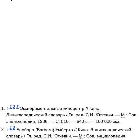
1
2
3
↑
Экспериментальный киноцентр // Кино:
Энциклопедический словарь / Гл. ред. С.И. Юткевич. —
М
.: Сов.
энциклопедия, 1986. — С. 510. — 640 с. —
100 000 экз.
1
2
↑
Барбаро (Barbaro) Умберто // Кино: Энциклопедический
словарь / Гл. ред. С.И. Юткевич. —
М
.: Сов. энциклопедия,