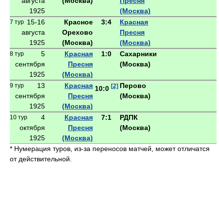
августа
(Москва)
Пресня
1925
(Москва)
15-16
Красное
3:4
Красная
7 тур
августа
Орехово
Пресня
1925
(Москва)
(Москва)
5
Красная
1:0
Сахарники
8 тур
сентября
Пресня
(Москва)
1925
(Москва)
13
Красная
Перово
9 тур
[2]
10:0
сентября
Пресня
(Москва)
1925
(Москва)
4
Красная
7:1
РДПК
10 тур
октября
Пресня
(Москва)
1925
(Москва)
* Нумерация туров, из-за переносов матчей, может отличатся
от действительной.