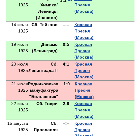
3:1
1925
Химики/
Пресня
Ленинцы
(Москва)
(Иваново)
14 июля
Сб. Тейково
–:–
Красная
1925
Пресня
(Москва)
19 июля
Динамо
0:5
Красная
1925
(Ленинград)
Пресня
(Москва)
20 июля
Сб.
4:1
Красная
1925
Ленинграда-II
Пресня
(Москва)
21 июля
Родниковская
1:0
Красная
1925
мануфактура
Пресня
"Большевик"
(Москва)
22 июля
Сб. Твери
2:8
Красная
1925
Пресня
(Москва)
15 августа
Сб.
–:–
Красная
1925
Ярославля
Пресня