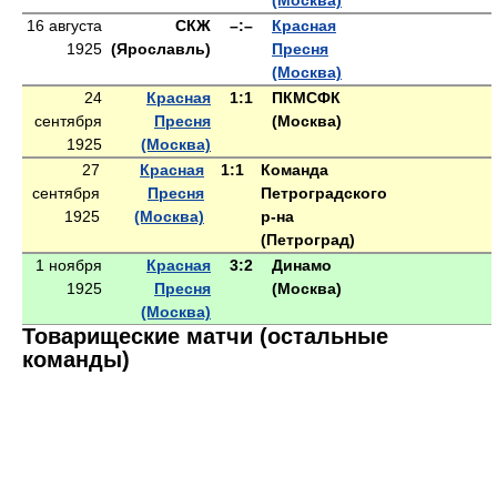
(Москва)
16 августа
СКЖ
–:–
Красная
1925
(Ярославль)
Пресня
(Москва)
24
Красная
1:1
ПКМСФК
сентября
Пресня
(Москва)
1925
(Москва)
27
Красная
1:1
Команда
сентября
Пресня
Петроградского
1925
(Москва)
р-на
(Петроград)
1 ноября
Красная
3:2
Динамо
1925
Пресня
(Москва)
(Москва)
Товарищеские матчи (остальные
команды)