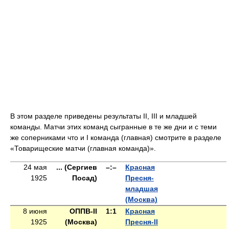
В этом разделе приведены результаты II, III и младшей
команды. Матчи этих команд сыгранные в те же дни и с теми
же соперниками что и I команда (главная) смотрите в разделе
«Товарищеские матчи (главная команда)».
24 мая
... (Сергиев
–:–
Красная
1925
Посад)
Пресня-
младшая
(Москва)
8 июня
ОППВ-II
1:1
Красная
1925
(Москва)
Пресня-II