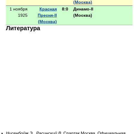
(Москва)
1 ноября
Красная
8:0
Динамо-II
1925
Пресня-II
(Москва)
(Москва)
Литература
Нисенбойм Э., Расинский В.
Спартак Москва. Официальная