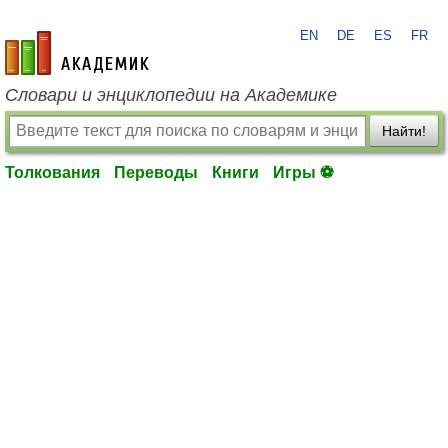
EN
DE
ES
FR
academic.ru
Словари и энциклопедии на Академике
Найти!
Толкования
Переводы
Книги
Игры ⚽