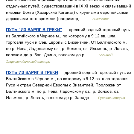
отдельных путей, существовавший в IX XI веках и связывавший
низовья Волги (Хазарский Каганат) с крупными европейскими
державами того времени (например,… …
Википедия
ПУТЬ "ИЗ ВАРЯГ В ГРЕКИ"
— древний водный торговый путь
из Балтийского в Черное м., по которому в 9 12 вв. шла
торговля Руси и Сев. Европы с Византией. От Балтийского м.
по р. Нева, Ладожскому оз., р. Волхов, оз. Ильмень, р. Ловать,
волоком до р. Зап. Двина, волоком до р.… …
Большой
Энциклопедический словарь
ПУТЬ ИЗ ВАРЯГ В ГРЕКИ
— древний водный торговый путь из
Балтийского в Чёрное м., по которому в 9 12 вв. шла торговля
Руси и стран Северной Европы с Византией. Проложен от
Балтийского м. по р. Нева, Ладожскому оз., р. Волхов, оз.
Ильмень, р. Ловать, волоком до р. Западн …
Русская история