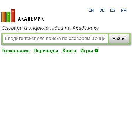
EN
DE
ES
FR
academic.ru
Словари и энциклопедии на Академике
Найти!
Толкования
Переводы
Книги
Игры ⚽