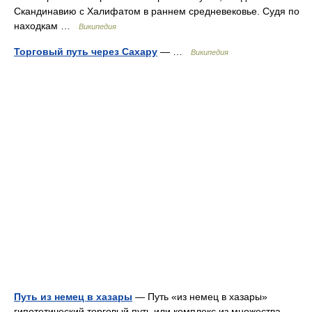
Скандинавию с Халифатом в раннем средневековье. Судя по
находкам …
Википедия
Торговый путь через Сахару
— …
Википедия
Путь из немец в хазары
— Путь «из немец в хазары»
гипотетический торговый путь или комплекс из множества