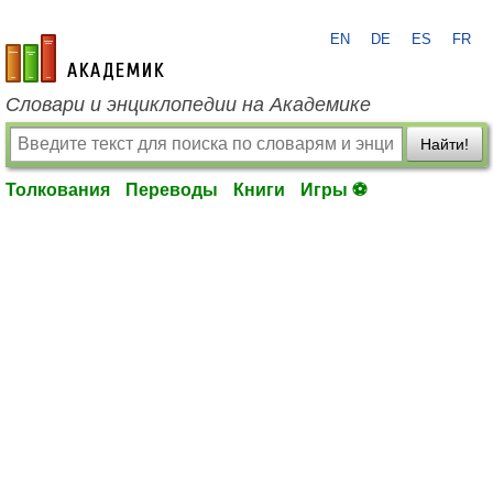
EN
DE
ES
FR
academic.ru
Словари и энциклопедии на Академике
Найти!
Толкования
Переводы
Книги
Игры ⚽