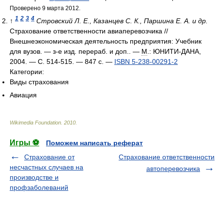
Проверено 9 марта 2012.
1
2
3
4
↑
Стровский Л. Е., Казанцев С. К., Паршина Е. А. и др.
Страхование ответственности авиаперевозчика //
Внешнеэкономическая деятельность предприятия: Учебник
для вузов. — з-е изд. перераб. и доп.. —
М
.: ЮНИТИ-ДАНА,
2004. — С. 514-515. — 847 с. —
ISBN 5-238-00291-2
Категории:
Виды страхования
Авиация
Wikimedia Foundation
.
2010
.
Игры ⚽
Поможем написать реферат
Страхование от
Страхование ответственности
несчастных случаев на
автоперевозчика
производстве и
профзаболеваний