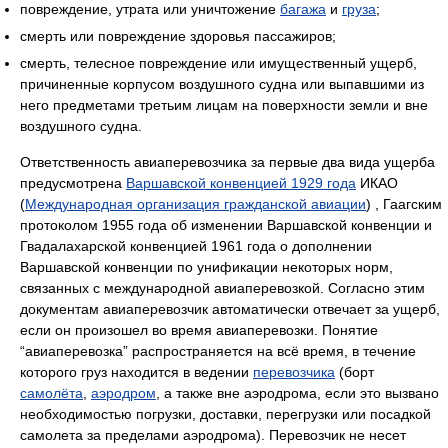
повреждение, утрата или уничтожение
багажа
и
груза
;
смерть или повреждение здоровья пассажиров;
смерть, телесное повреждение или имущественный ущерб,
причиненные корпусом воздушного судна или выпавшими из
него предметами третьим лицам на поверхности земли и вне
воздушного судна.
Ответственность авиаперевозчика за первые два вида ущерба
предусмотрена
Варшавской конвенцией 1929 года
ИКАО
(
Международная организация гражданской авиации
) , Гаагским
протоколом 1955 года об изменении Варшавской конвенции и
Гвадалахарской конвенцией 1961 года о дополнении
Варшавской конвенции по унификации некоторых норм,
связанных с международной авиаперевозкой. Согласно этим
документам авиаперевозчик автоматически отвечает за ущерб,
если он произошел во время авиаперевозки. Понятие
“авиаперевозка” распространяется на всё время, в течение
которого груз находится в ведении
перевозчика
(борт
самолёта
,
аэродром
, а также вне аэродрома, если это вызвано
необходимостью погрузки, доставки, перегрузки или посадкой
самолета за пределами аэродрома). Перевозчик не несет