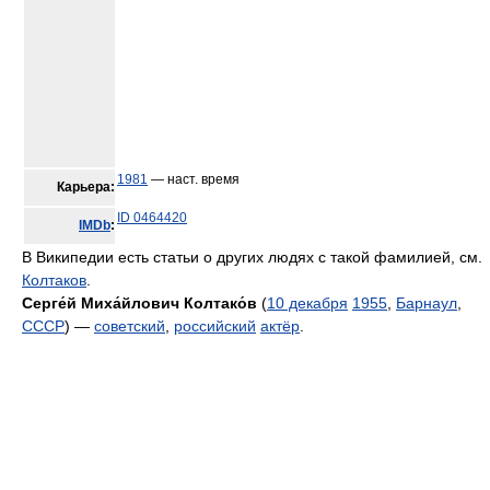
1981
— наст. время
Карьера:
ID 0464420
IMDb
:
В Википедии есть статьи о других людях с такой фамилией, см.
Колтаков
.
Серге́й Миха́йлович Колтако́в
(
10 декабря
1955
,
Барнаул
,
СССР
) —
советский
,
российский
актёр
.