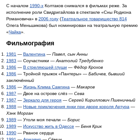
С началом
1990-х
Колтаков снимался в фильмах реже. За
исполнение роли Свидригайлова в спектакле «Сны Родиона
Романовича» в
2006 году
(
Театральное товарищество 814
Олега Меньшикова) был номинирован на театральную премию
«
Чайка
».
Фильмография
1981
—
Валентина
—
Павел, сын Анны
1983
— Соучастники —
Анатолий Тредубенко
1986
—
В стреляющей глуши
—
Фёдор Крохов
1986
— Тройной прыжок «Пантеры» —
Бабичев, бывший
заключённый
1986
—
Жизнь Клима Самгина
—
Макаров
1987
— Двое на острове слёз —
Сева
1987
—
Зеркало для героя
—
Сергей Кириллович Пшеничный
1988
—
Новые приключения янки при дворе короля Артура
—
Хэнк Морган
1989
— Утоли моя печали —
Борис
1989
—
Искусство жить в Одессе
—
Беня Крик
1990
— Рваное сердце
1991
—
Армавир
—
Сёмин