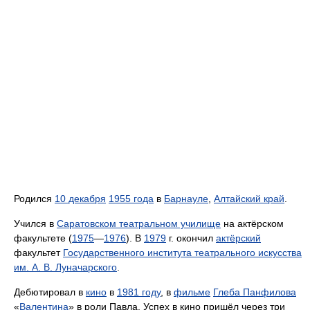
Родился
10 декабря
1955 года
в
Барнауле
,
Алтайский край
.
Учился в
Саратовском театральном училище
на актёрском
факультете (
1975
—
1976
). В
1979
г. окончил
актёрский
факультет
Государственного института театрального искусства
им. А. В. Луначарского
.
Дебютировал в
кино
в
1981 году
, в
фильме
Глеба Панфилова
«
Валентина
» в роли Павла. Успех в кино пришёл через три