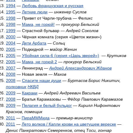
1994
—
Любовь французская и русская
1995
—
Летние люди
—
инженер Суслов
1998
— Привет от Чарли-трубача —
Феликс
1998
—
Мама, не горюй!
—
прокурор Бельский
1999
— Страстной бульвар —
Андрей Соколов
2000
— Чёрная комната (серия «Цветок жизни»)
2004
—
Дети Арбата
—
Сольц
2005
— Подкидной —
майор Женин
2005
—
Убойная сила-6 (серия «Царь зверей»)
—
Крутиков
2005
—
Мама, не горюй 2
—
прокурор Бельский
2007
— Ленинград —
Андрей Александрович Жданов
2008
— Новая земля —
Махов
2008
—
Спасите наши души
—
Буртасов Борис Никитич,
полковник
НКВД
2009
—
Какраки
—
Андрей Андреевич Васильев
2008
— Братья Карамазовы —
Фёдор Павлович Карамазов
2009
—
Пелагия и белый бульдог
—
Кирилл Нифонтович
Краснов, помещик
2011
—
ПираМММида
—
премьер-министр
2011
—
Лето волков / Капли крови на цветущем вереске
—
Денис Панкратович Семеренков, отец Тоси, гончар