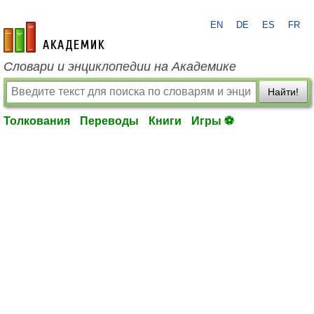
EN
DE
ES
FR
academic.ru
Словари и энциклопедии на Академике
Найти!
Толкования
Переводы
Книги
Игры ⚽