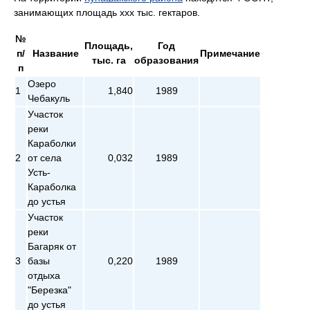
занимающих площадь ххх тыс. гектаров.
№
Площадь,
Год
п/
Название
Примечание
тыс. га
образования
п
Озеро
1
1,840
1989
Чебакуль
Участок
реки
Караболки
2
от села
0,032
1989
Усть-
Караболка
до устья
Участок
реки
Багаряк от
3
базы
0,220
1989
отдыха
"Березка"
до устья