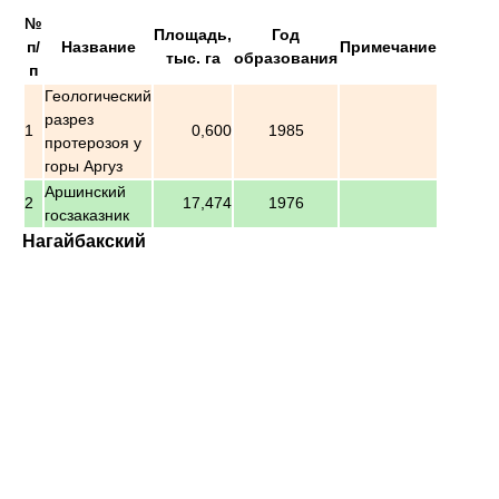
№
Площадь,
Год
п/
Название
Примечание
тыс. га
образования
п
Геологический
разрез
1
0,600
1985
протерозоя у
горы Аргуз
Аршинский
2
17,474
1976
госзаказник
Нагайбакский