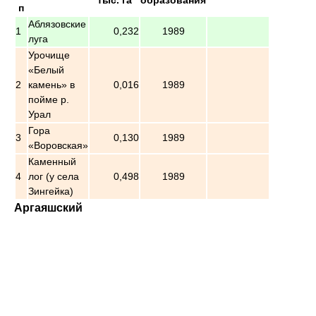
п
Аблязовские
1
0,232
1989
луга
Урочище
«Белый
2
камень» в
0,016
1989
пойме р.
Урал
Гора
3
0,130
1989
«Воровская»
Каменный
4
лог (у села
0,498
1989
Зингейка)
Аргаяшский