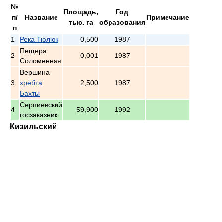
№
Площадь,
Год
п/
Название
Примечание
тыс. га
образования
п
1
Река Тюлюк
0,500
1987
Пещера
2
0,001
1987
Соломенная
Вершина
3
хребта
2,500
1987
Бахты
Серпиевский
4
59,900
1992
госзаказник
Кизильский