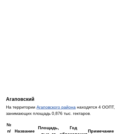
Агаповский
На территории
Агаповского района
находятся 4 ООПТ,
занимающих площадь 0,876 тыс. гектаров.
№
Площадь,
Год
п/
Название
Примечание
тыс. га
образования