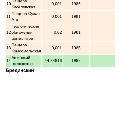
Пещера
10
0,001
1985
Киселевская
Пещера Сухая
11
0,001
1981
Атя
Геологические
12
обнажения
0,02
1981
аргиллитов
Пещера
13
0,001
1985
Комсомольская
Ашинский
14
44,34816
1988
госзаказник
Брединский