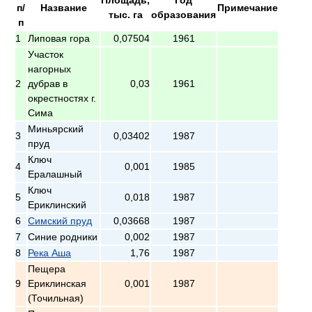
п/
Название
Примечание
тыс. га
образования
п
1
Липовая гора
0,07504
1961
Участок
нагорных
2
дубрав в
0,03
1961
окрестностях г.
Сима
Миньярский
3
0,03402
1987
пруд
Ключ
4
0,001
1985
Ералашный
Ключ
5
0,018
1987
Ериклинский
6
Симский пруд
0,03668
1987
7
Синие родники
0,002
1987
8
Река Аша
1,76
1987
Пещера
9
Ериклинская
0,001
1987
(Точильная)