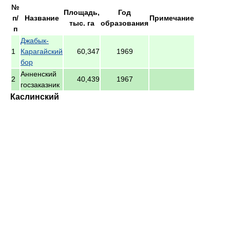
№
Площадь,
Год
п/
Название
Примечание
тыс. га
образования
п
Джабык-
1
Карагайский
60,347
1969
бор
Анненский
2
40,439
1967
госзаказник
Каслинский