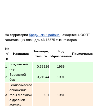
На территории
Брединский района
находятся 4 ООПТ,
занимающих площадь 43,13375 тыс. гектаров.
№
Площадь,
Год
п/
Название
Примечание
тыс. га
образования
п
Брединский
1
0,38326
1969
бор
Боровской
2
0,21044
1991
бор
Геологическое
обнажение
3
горы Маячной
0,1
1981
с древней
фауной