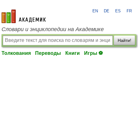
EN
DE
ES
FR
academic.ru
Словари и энциклопедии на Академике
Найти!
Толкования
Переводы
Книги
Игры ⚽