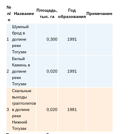
№
Площадь,
Год
п/
Название
Примечание
тыс. га
образования
п
Шумный
брод в
1
долине
0,300
1991
реки
Тогузак
Белый
Камень в
2
долине
0,020
1991
реки
Тогузак
Скальные
выходы
граптолитов
3
в долине
0,020
1981
реки
Нижний
Тогузак