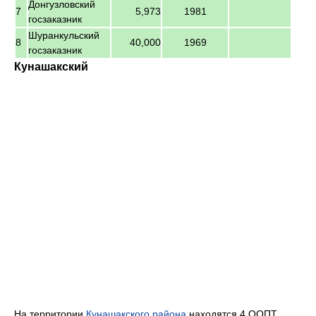
Донгузловский
7
5,973
1981
госзаказник
Шуранкульский
8
40,000
1969
госзаказник
Кунашакский
На территории
Кунашакского района
находятся 4 ООПТ,