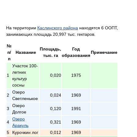
На территории
Каслинского района
находятся 6 ООПТ,
занимающих площадь 20,997 тыс. гектаров.
№
Площадь,
Год
п/
Название
Примечание
тыс. га
образования
п
Участок 100-
летних
1
0,020
1975
культур
сосны
Озеро
2
0,024
1969
Светленькое
Озеро
3
0,120
1991
Долгое
Озеро
4
0,321
1969
Аракуль
5
Курочкин лог
0,012
1969