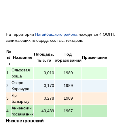
На территории
Нагайбакского района
находятся 4 ООПТ,
занимающих площадь ххх тыс. гектаров.
№
Площадь,
Год
п/
Название
Примечание
тыс. га
образования
п
Ольховая
1
0,010
1989
роща
Озеро
2
0,170
1989
Карачура
Яр
3
0,278
1989
Батыртау
Анненский
4
40,439
1967
госзаказник
Нязепетровский