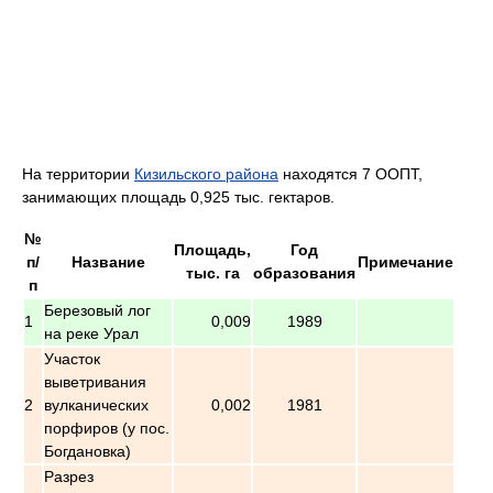
На территории
Кизильского района
находятся 7 ООПТ,
занимающих площадь 0,925 тыс. гектаров.
№
Площадь,
Год
п/
Название
Примечание
тыс. га
образования
п
Березовый лог
1
0,009
1989
на реке Урал
Участок
выветривания
2
вулканических
0,002
1981
порфиров (у пос.
Богдановка)
Разрез