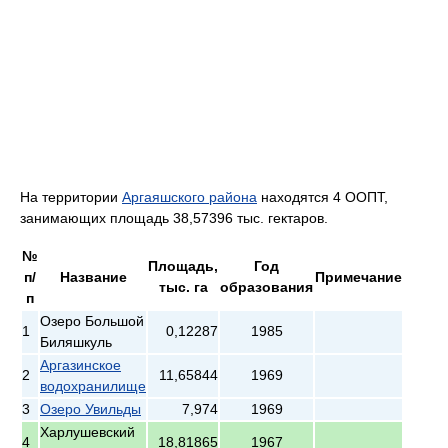
На территории
Аргаяшского района
находятся 4 ООПТ,
занимающих площадь 38,57396 тыс. гектаров.
№
Площадь,
Год
п/
Название
Примечание
тыс. га
образования
п
Озеро Большой
1
0,12287
1985
Биляшкуль
Аргазинское
2
11,65844
1969
водохранилище
3
Озеро Увильды
7,974
1969
Харлушевский
4
18,81865
1967