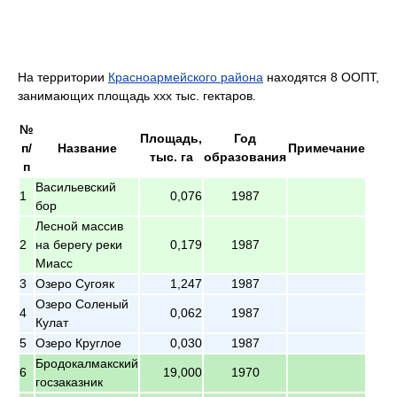
На территории
Красноармейского района
находятся 8 ООПТ,
занимающих площадь ххх тыс. гектаров.
№
Площадь,
Год
п/
Название
Примечание
тыс. га
образования
п
Васильевский
1
0,076
1987
бор
Лесной массив
2
на берегу реки
0,179
1987
Миасс
3
Озеро Сугояк
1,247
1987
Озеро Соленый
4
0,062
1987
Кулат
5
Озеро Круглое
0,030
1987
Бродокалмакский
6
19,000
1970
госзаказник