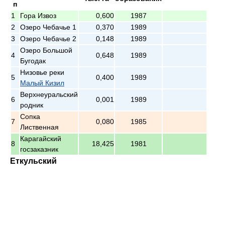
п
1
Гора Извоз
0,600
1987
2
Озеро Чебачье 1
0,370
1989
3
Озеро Чебачье 2
0,148
1989
Озеро Большой
4
0,648
1989
Бугодак
Низовье реки
5
0,400
1989
Малый Кизил
Верхнеуральский
6
0,001
1989
родник
Сопка
7
0,080
1985
Лиственная
Карагайский
8
18,425
1981
госзаказник
Еткульский