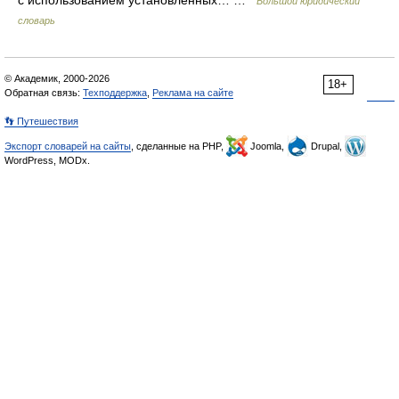
с использованием установленных… …
Большой юридический
словарь
© Академик, 2000-2026
18+
Обратная связь:
Техподдержка
,
Реклама на сайте
👣 Путешествия
Экспорт словарей на сайты
, сделанные на PHP,
Joomla,
Drupal,
WordPress, MODx.