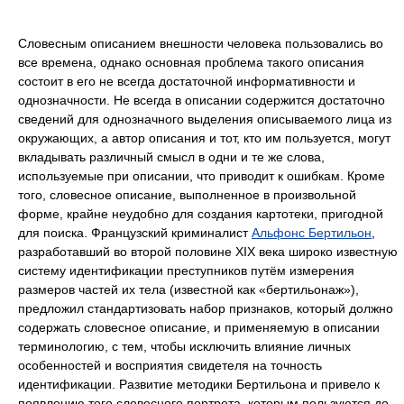
Словесным описанием внешности человека пользовались во
все времена, однако основная проблема такого описания
состоит в его не всегда достаточной информативности и
однозначности. Не всегда в описании содержится достаточно
сведений для однозначного выделения описываемого лица из
окружающих, а автор описания и тот, кто им пользуется, могут
вкладывать различный смысл в одни и те же слова,
используемые при описании, что приводит к ошибкам. Кроме
того, словесное описание, выполненное в произвольной
форме, крайне неудобно для создания картотеки, пригодной
для поиска. Французский криминалист
Альфонс Бертильон
,
разработавший во второй половине XIX века широко известную
систему идентификации преступников путём измерения
размеров частей их тела (известной как «бертильонаж»),
предложил стандартизовать набор признаков, который должно
содержать словесное описание, и применяемую в описании
терминологию, с тем, чтобы исключить влияние личных
особенностей и восприятия свидетеля на точность
идентификации. Развитие методики Бертильона и привело к
появлению того словесного портрета, которым пользуются до