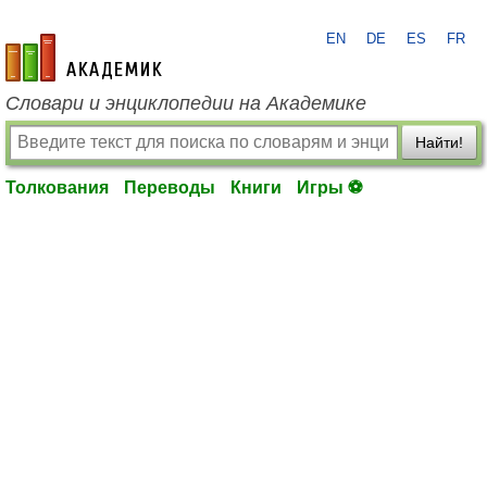
EN
DE
ES
FR
academic.ru
Словари и энциклопедии на Академике
Найти!
Толкования
Переводы
Книги
Игры ⚽