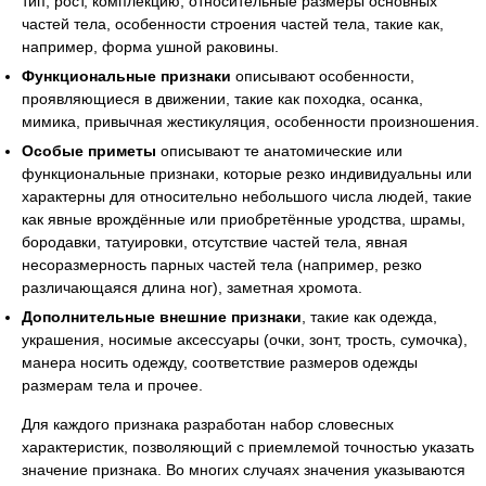
тип, рост, комплекцию, относительные размеры основных
частей тела, особенности строения частей тела, такие как,
например, форма ушной раковины.
Функциональные признаки
описывают особенности,
проявляющиеся в движении, такие как походка, осанка,
мимика, привычная жестикуляция, особенности произношения.
Особые приметы
описывают те анатомические или
функциональные признаки, которые резко индивидуальны или
характерны для относительно небольшого числа людей, такие
как явные врождённые или приобретённые уродства, шрамы,
бородавки, татуировки, отсутствие частей тела, явная
несоразмерность парных частей тела (например, резко
различающаяся длина ног), заметная хромота.
Дополнительные внешние признаки
, такие как одежда,
украшения, носимые аксессуары (очки, зонт, трость, сумочка),
манера носить одежду, соответствие размеров одежды
размерам тела и прочее.
Для каждого признака разработан набор словесных
характеристик, позволяющий с приемлемой точностью указать
значение признака. Во многих случаях значения указываются