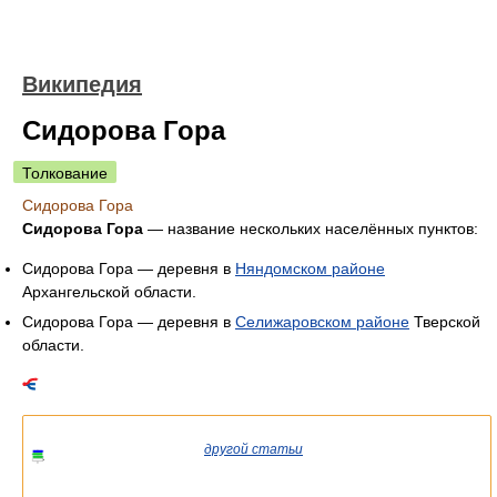
Википедия
Сидорова Гора
Толкование
Сидорова Гора
Сидорова Гора
— название нескольких населённых пунктов:
Сидорова Гора — деревня в
Няндомском районе
Архангельской области.
Сидорова Гора — деревня в
Селижаровском районе
Тверской
области.
Список статей об одноимённых населённых пунктах.
Если вы попали сюда из
другой статьи
Википедии, возможно,
стоит уточнить ссылку так, чтобы она указывала на статью о
конкретном
населённом пункте.