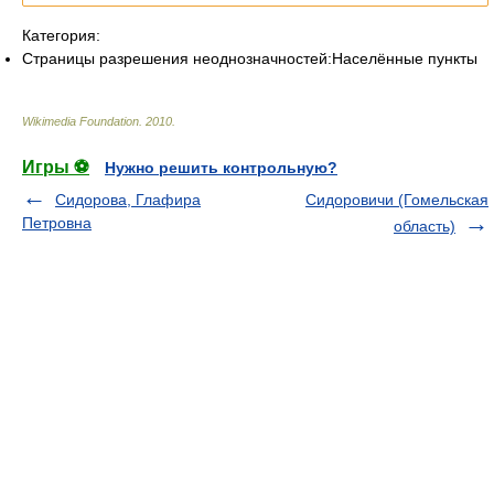
Категория:
Страницы разрешения неоднозначностей:Населённые пункты
Wikimedia Foundation
.
2010
.
Игры ⚽
Нужно решить контрольную?
Сидорова, Глафира
Сидоровичи (Гомельская
Петровна
область)