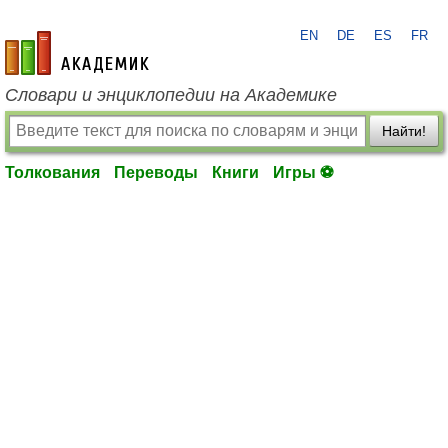
EN
DE
ES
FR
academic.ru
Словари и энциклопедии на Академике
Найти!
Толкования
Переводы
Книги
Игры ⚽