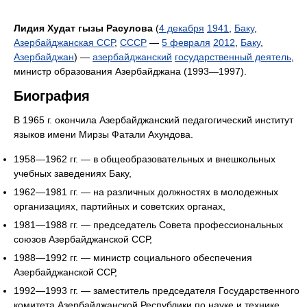
Лидия Худат гызы Расулова
(
4 декабря
1941
,
Баку
,
Азербайджанская ССР
,
СССР
—
5 февраля
2012
,
Баку
,
Азербайджан
) —
азербайджанский
государственный деятель
,
министр образования Азербайджана (1993—1997).
Биография
В 1965 г. окончила Азербайджанский педагогический институт
языков имени Мирзы Фатали Ахундова.
1958—1962 гг. — в общеобразовательных и внешкольных
учебных заведениях Баку,
1962—1981 гг. — на различных должностях в молодежных
организациях, партийных и советских органах,
1981—1988 гг. — председатель Совета профессиональных
союзов Азербайджанской ССР,
1988—1992 гг. — министр социального обеспечения
Азербайджанской ССР,
1992—1993 гг. — заместитель председателя Государственного
комитета Азербайджанской Республики по науке и технике,