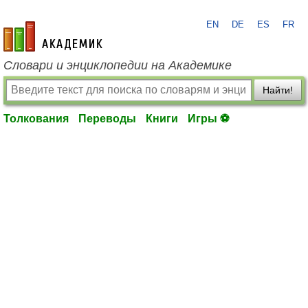
EN
DE
ES
FR
academic.ru
Словари и энциклопедии на Академике
Найти!
Толкования
Переводы
Книги
Игры ⚽