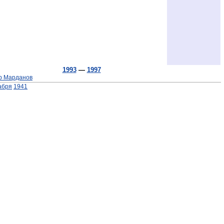
1993
—
1997
р Марданов
абря
1941