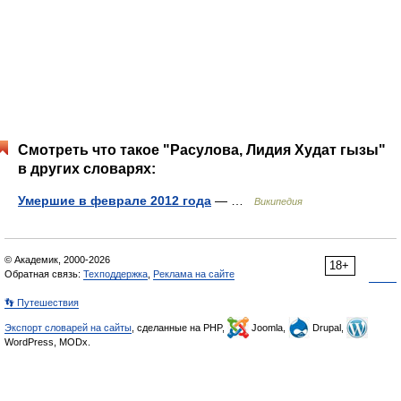
Смотреть что такое "Расулова, Лидия Худат гызы"
в других словарях:
Умершие в феврале 2012 года
— …
Википедия
© Академик, 2000-2026
18+
Обратная связь:
Техподдержка
,
Реклама на сайте
👣 Путешествия
Экспорт словарей на сайты
, сделанные на PHP,
Joomla,
Drupal,
WordPress, MODx.