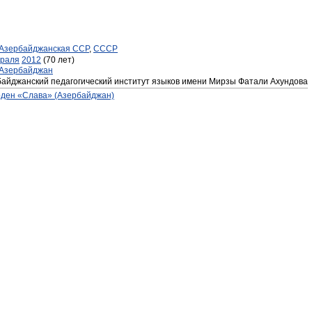
Азербайджанская ССР
,
СССР
враля
2012
(70 лет)
Азербайджан
айджанский педагогический институт языков имени Мирзы Фатали Ахундова