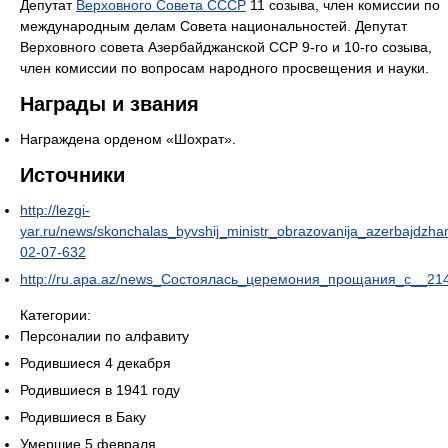
Депутат
Верховного Совета СССР
11 созыва, член комиссии по
международным делам Совета национальностей. Депутат
Верховного совета Азербайджанской ССР 9-го и 10-го созыва,
член комиссии по вопросам народного просвещения и науки.
Награды и звания
Награждена орденом «Шохрат».
Источники
http://lezgi-
yar.ru/news/skonchalas_byvshij_ministr_obrazovanija_azerbajdzhan
02-07-632
http://ru.apa.az/news_Состоялась_церемония_прощания_с__214
Категории:
Персоналии по алфавиту
Родившиеся 4 декабря
Родившиеся в 1941 году
Родившиеся в Баку
Умершие 5 февраля