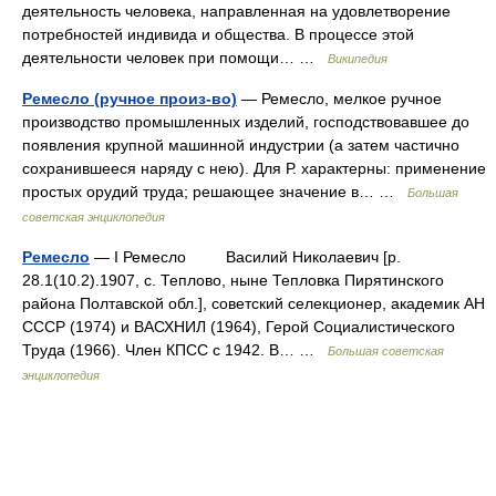
деятельность человека, направленная на удовлетворение
потребностей индивида и общества. В процессе этой
деятельности человек при помощи… …
Википедия
Ремесло (ручное произ-во)
— Ремесло, мелкое ручное
производство промышленных изделий, господствовавшее до
появления крупной машинной индустрии (а затем частично
сохранившееся наряду с нею). Для Р. характерны: применение
простых орудий труда; решающее значение в… …
Большая
советская энциклопедия
Ремесло
— I Ремесло Василий Николаевич [р.
28.1(10.2).1907, с. Теплово, ныне Тепловка Пирятинского
района Полтавской обл.], советский селекционер, академик АН
СССР (1974) и ВАСХНИЛ (1964), Герой Социалистического
Труда (1966). Член КПСС с 1942. В… …
Большая советская
энциклопедия