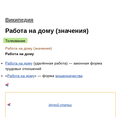
Википедия
Работа на дому (значения)
Толкование
Работа на дому (значения)
Работа на дому
Работа на дому
(удалённая работа) — законная форма
трудовых отношений
«
Работа на дому
» — форма
мошенничества
Список значений слова или словосочетания со ссылками на
соответствующие статьи.
Если вы попали сюда из
другой статьи
Википедии, пожалуйста,
вернитесь и уточните ссылку так, чтобы она указывала на
статью.