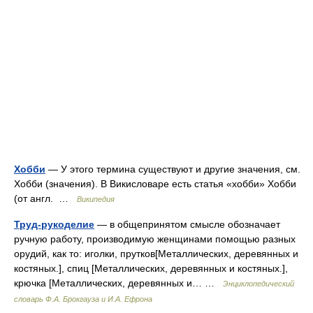
Хобби
— У этого термина существуют и другие значения, см.
Хобби (значения). В Викисловаре есть статья «хобби» Хобби
(от англ. …
Википедия
Труд-рукоделие
— в общепринятом смысле обозначает
ручную работу, производимую женщинами помощью разных
орудий, как то: иголки, прутков[Металлических, деревянных и
костяных.], спиц [Металлических, деревянных и костяных.],
крючка [Металлических, деревянных и… …
Энциклопедический
словарь Ф.А. Брокгауза и И.А. Ефрона