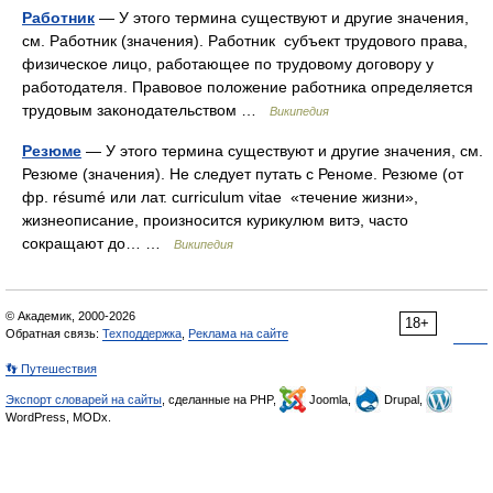
Работник
— У этого термина существуют и другие значения,
см. Работник (значения). Работник субъект трудового права,
физическое лицо, работающее по трудовому договору у
работодателя. Правовое положение работника определяется
трудовым законодательством …
Википедия
Резюме
— У этого термина существуют и другие значения, см.
Резюме (значения). Не следует путать с Реноме. Резюме (от
фр. résumé или лат. curriculum vitae «течение жизни»,
жизнеописание, произносится курикулюм витэ, часто
сокращают до… …
Википедия
© Академик, 2000-2026
18+
Обратная связь:
Техподдержка
,
Реклама на сайте
👣 Путешествия
Экспорт словарей на сайты
, сделанные на PHP,
Joomla,
Drupal,
WordPress, MODx.