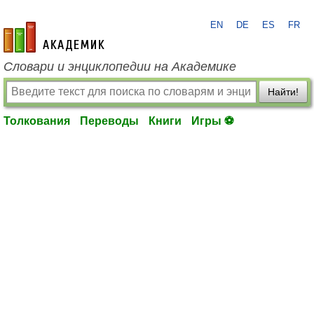
EN
DE
ES
FR
academic.ru
Словари и энциклопедии на Академике
Найти!
Толкования
Переводы
Книги
Игры ⚽