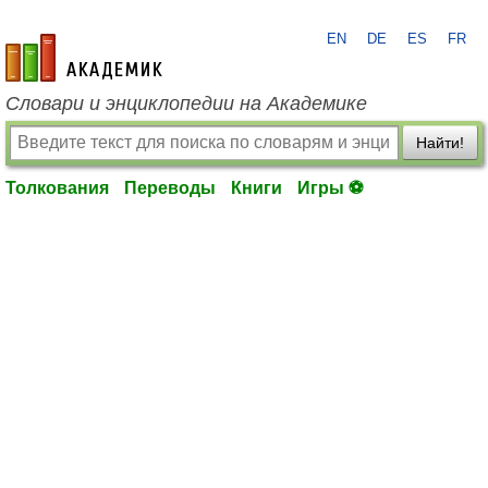
EN
DE
ES
FR
academic.ru
Словари и энциклопедии на Академике
Найти!
Толкования
Переводы
Книги
Игры ⚽