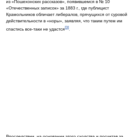
из «Пошехонских рассказов», появившемся в № 10
«Отечественных записок» за 1883 г., где публицист
Крамольников обличает либералов, прячущихся от суровой
действительности в «норы», заявляя, что таким путем им
[3]
спастись все-таки не удастся
.
Впоследствии, на основании этого сходства и посчитав за