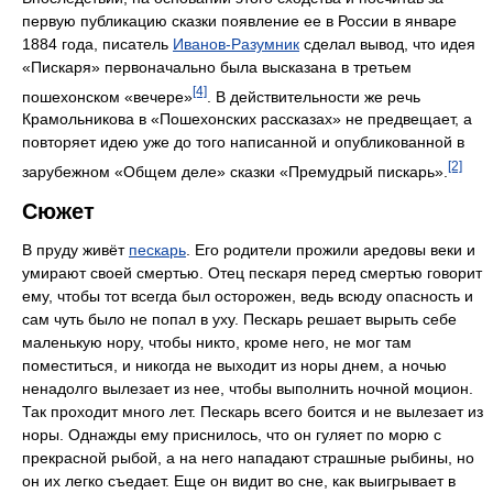
первую публикацию сказки появление ее в России в январе
1884 года, писатель
Иванов-Разумник
сделал вывод, что идея
«Пискаря» первоначально была высказана в третьем
[4]
пошехонском «вечере»
. В действительности же речь
Крамольникова в «Пошехонских рассказах» не предвещает, а
повторяет идею уже до того написанной и опубликованной в
[2]
зарубежном «Общем деле» сказки «Премудрый пискарь».
Сюжет
В пруду живёт
пескарь
. Его родители прожили аредовы веки и
умирают своей смертью. Отец пескаря перед смертью говорит
ему, чтобы тот всегда был осторожен, ведь всюду опасность и
сам чуть было не попал в уху. Пескарь решает вырыть себе
маленькую нору, чтобы никто, кроме него, не мог там
поместиться, и никогда не выходит из норы днем, а ночью
ненадолго вылезает из нее, чтобы выполнить ночной моцион.
Так проходит много лет. Пескарь всего боится и не вылезает из
норы. Однажды ему приснилось, что он гуляет по морю с
прекрасной рыбой, а на него нападают страшные рыбины, но
он их легко съедает. Еще он видит во сне, как выигрывает в