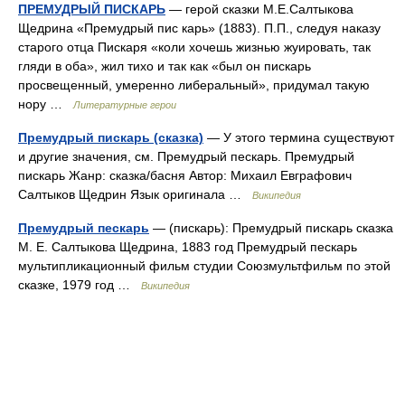
ПРЕМУДРЫЙ ПИСКАРЬ
— герой сказки М.Е.Салтыкова
Щедрина «Премудрый пис карь» (1883). П.П., следуя наказу
старого отца Пискаря «коли хочешь жизнью жуировать, так
гляди в оба», жил тихо и так как «был он пискарь
просвещенный, умеренно либеральный», придумал такую
нору …
Литературные герои
Премудрый пискарь (сказка)
— У этого термина существуют
и другие значения, см. Премудрый пескарь. Премудрый
пискарь Жанр: сказка/басня Автор: Михаил Евграфович
Салтыков Щедрин Язык оригинала …
Википедия
Премудрый пескарь
— (пискарь): Премудрый пискарь сказка
М. Е. Салтыкова Щедрина, 1883 год Премудрый пескарь
мультипликационный фильм студии Союзмультфильм по этой
сказке, 1979 год …
Википедия