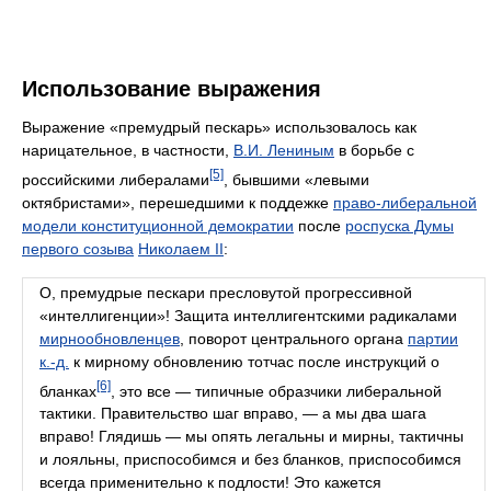
Использование выражения
Выражение «премудрый пескарь» использовалось как
нарицательное, в частности,
В.И. Лениным
в борьбе с
[5]
российскими либералами
, бывшими «левыми
октябристами», перешедшими к поддежке
право-либеральной
модели конституционной демократии
после
роспуска Думы
первого созыва
Николаем II
:
О, премудрые пескари пресловутой прогрессивной
«интеллигенции»! Защита интеллигентскими радикалами
мирнообновленцев
, поворот центрального органа
партии
к.-д.
к мирному обновлению тотчас после инструкций о
[6]
бланках
, это все — типичные образчики либеральной
тактики. Правительство шаг вправо, — а мы два шага
вправо! Глядишь — мы опять легальны и мирны, тактичны
и лояльны, приспособимся и без бланков, приспособимся
всегда применительно к подлости! Это кажется