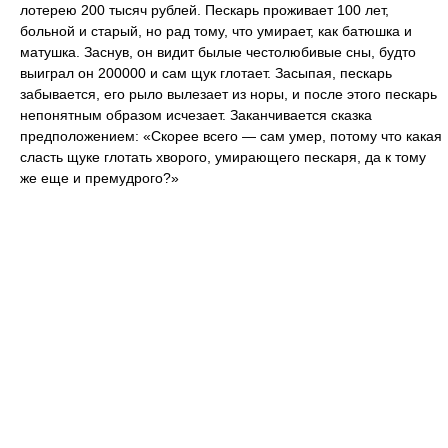
лотерею 200 тысяч рублей. Пескарь проживает 100 лет,
больной и старый, но рад тому, что умирает, как батюшка и
матушка. Заснув, он видит былые честолюбивые сны, будто
выиграл он 200000 и сам щук глотает. Засыпая, пескарь
забывается, его рыло вылезает из норы, и после этого пескарь
непонятным образом исчезает. Заканчивается сказка
предположением: «Скорее всего — сам умер, потому что какая
сласть щуке глотать хворого, умирающего пескаря, да к тому
же еще и премудрого?»