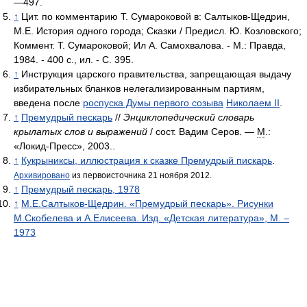
—497.
↑
Цит. по комментарию Т. Сумароковой в: Салтыков-Щедрин,
М.Е. История одного города; Сказки / Предисл. Ю. Козловского;
Коммент. Т. Сумароковой; Ил А. Самохвалова. - М.: Правда,
1984. - 400 с., ил. - С. 395.
↑
Инструкция царского правительства, запрещающая выдачу
избирательных бланков нелегализированным партиям,
введена после
роспуска Думы первого созыва
Николаем II
.
↑
Премудрый пескарь
//
Энциклопедический словарь
крылатых слов и выражений
/ сост. Вадим Серов. —
М
.:
«Локид-Пресс», 2003.
.
↑
Кукрыниксы, иллюстрация к сказке Премудрый пискарь
.
Архивировано
из первоисточника 21 ноября 2012.
↑
Премудрый пескарь, 1978
↑
М.Е.Салтыков-Щедрин. «Премудрый пескарь». Рисунки
М.Скобелева и А.Елисеева. Изд. «Детская литература», М. –
1973