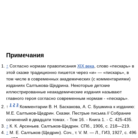
Примечания
↑
Согласно нормам правописания
XIX века
, слово «пескарь» в
этой сказке традиционно пишется через «и» — «пискарь», в
том числе в современных академических (с комментариями)
изданиях Салтыкова-Щедрина. Некоторые детские
иллюстрированные неакадемические издания называют
главного героя согласно современным нормам - «пескарь».
1
2
3
↑
Комментарии В. Н. Баскакова, А. С. Бушмина к изданию:
М.Е. Салтыков-Щедрин. Сказки. Пестрые письма // Собрание
сочинений в двадцати томах. - Том 16. - Книга 1. - С. 425-435.
↑
К. К. Арсеньев. Салтыков-Щедрин. СПб., 1906, с. 218—219.
↑
М. Е. Салтыков (Щедрин). Соч., т. V. М. — Л., ГИЗ, 1927, с. 496