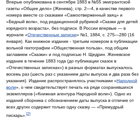
Вперые опубликована в сентябре 1883 в №55 эмигрантской
газеты «Общее дело» (Женева), стр. 2—4, в качестве первого
номера вместе со сказками «Самоотверженный заяц» и
«Бедный волк», под редакционной рубрикой «Сказки для детей
изрядного возраста», без подписи. В России впервые — в
журнале «
Отечественные записки
» №1, 1884, с. 275—280 (16
января). Как книжное издание - третьим номером в публикации
вольной гектографии «Общественная польза», под общим
заглавием «Сказки» и под подписью Н. Щедрин. Женевское
издание в течение 1883 года (до публикации сказок в
«Отечественных записках») в разных форматах выпускалось
восемь раз (шесть раз с указанием даты выпуска и два раза без
указания). Издание распространялось участниками «
Народной
воли
», о чем свидетельствует печать на ряде сохранившихся
экземпляров («Книжная агентура Народной воли»). Одно из
изданий сборника с обозначением даты выпуска в отличие от
всех других содержит только одну сказку — «Премудрый
[2]
пискарь».