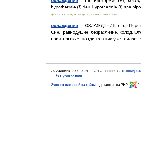
охлаждение
— rus гипотермия (ж), охлажд
hypothermie (f) deu Hypothermie (f) spa hi
французский, немецкий, испанский языки
охлаждение
— ОХЛАЖДЕНИЕ, я, ср Перен. 
Син.: равнодушие, безразличие, холод. О
приятельские, но где то в них уже таило
© Академик, 2000-2026
Обратная связь:
Техподдерж
👣 Путешествия
Экспорт словарей на сайты
, сделанные на PHP,
Jo