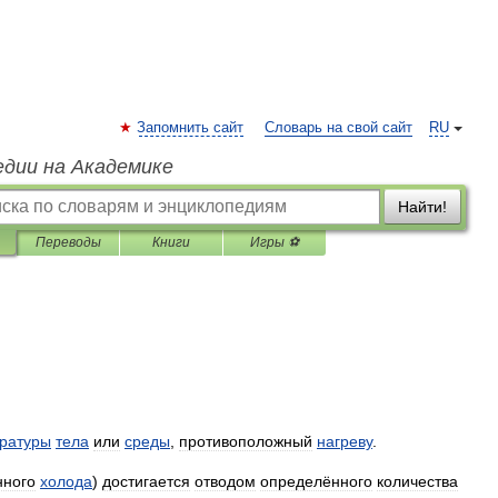
Запомнить сайт
Словарь на свой сайт
RU
едии на Академике
Найти!
Переводы
Книги
Игры ⚽
ратуры
тела
или
среды
,
противоположный
нагреву
.
нного
холода
)
достигается
отводом
определённого
количества