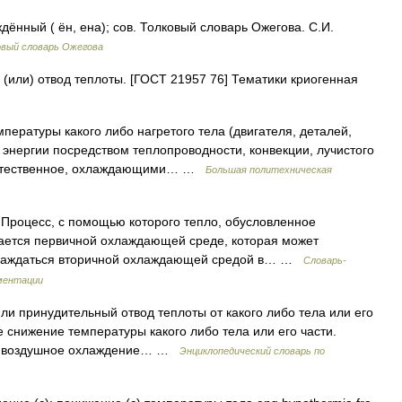
ённый ( ён, ена); сов. Толковый словарь Ожегова. С.И.
овый словарь Ожегова
или) отвод теплоты. [ГОСТ 21957 76] Тематики криогенная
ературы какого либо нагретого тела (двигателя, деталей,
й энергии посредством теплопроводности, конвекции, лучистого
 естественное, охлаждающими… …
Большая политехническая
: Процесс, с помощью которого тепло, обусловленное
ается первичной охлаждающей среде, которая может
хлаждаться вторичной охлаждающей средой в… …
Словарь-
ментации
или принудительный отвод теплоты от какого либо тела или его
е снижение температуры какого либо тела или его части.
ие воздушное охлаждение… …
Энциклопедический словарь по