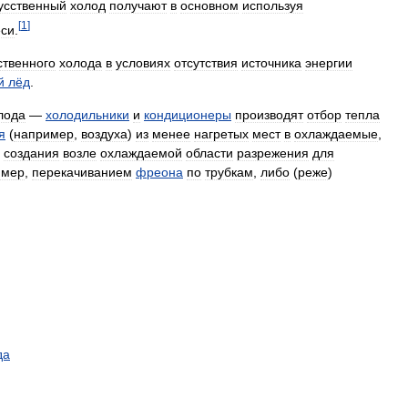
усственный
холод
получают
в
основном
используя
[
1
]
си
.
ственного
холода
в
условиях
отсутствия
источника
энергии
й
лёд
.
лода
—
холодильники
и
кондиционеры
производят
отбор
тепла
я
(
например
,
воздуха
)
из
менее
нагретых
мест
в
охлаждаемые
,
создания
возле
охлаждаемой
области
разрежения
для
имер
,
перекачиванием
фреона
по
трубкам
,
либо
(
реже
)
да