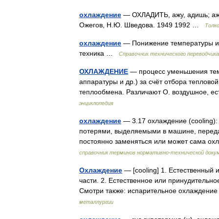
охлаждение
— ОХЛАДИТЬ, ажу, адишь; ажд
Ожегов, Н.Ю. Шведова. 1949 1992 …
Толк
охлаждение
— Понижение температуры и (
техника …
Справочник технического переводчика
ОХЛАЖДЕНИЕ
— процесс уменьшения темп
аппаратуры и др.) за счёт отбора теплово
теплообмена. Различают О. воздушное,
энциклопедия
охлаждение
— 3.17 охлаждение (cooling)
потерями, выделяемыми в машине, перед
постоянно заменяться или может сама о
справочник терминов нормативно-технической доку
Охлаждение
— [cooling] 1. Естественный 
части. 2. Естественное или принудительно
Смотри также: испарительное охлажден
металлургии