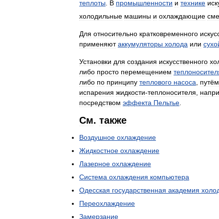
теплоты
.
В
промышленности
и
технике
иск
холодильные
машины
и
охлаждающие
сме
Для
относительно
кратковременного
искус
применяют
аккумуляторы
холода
или
сухо
Установки
для
создания
искусственного
хо
либо
просто
перемещением
теплоносител
либо
по
принципу
теплового
насоса
,
путём
испарения
жидкости
-
теплоносителя
,
напр
посредством
эффекта
Пельтье
.
См
.
также
Воздушное
охлаждение
Жидкостное
охлаждение
Лазерное
охлаждение
Система
охлаждения
компьютера
Одесская
государственная
академия
холо
Переохлаждение
Замерзание