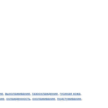
ие
,
выхолаживание
,
газоохлаждение
,
гусиная кожа
,
ние
,
охлажденность
,
охолаживание
,
подстуживание
,