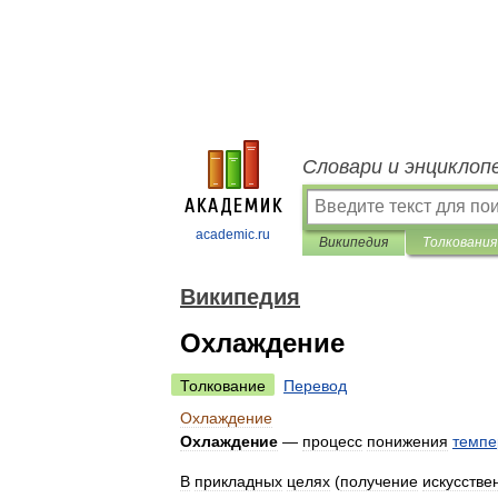
Словари и энциклоп
academic.ru
Википедия
Толкования
Википедия
Охлаждение
Толкование
Перевод
Охлаждение
Охлаждение
—
процесс
понижения
темпе
В
прикладных
целях
(
получение
искусстве