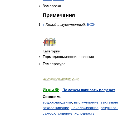
Заморозка
Примечания
↑
Холод
искусственный
,
БСЭ
Категории:
Термодинамические
явления
Температура
Wikimedia
Foundation
.
2010
.
Игры ⚽
Поможем написать реферат
Синонимы
:
водоохлаждение
,
выстуживание
,
выстыван
захолаживание
,
нахолаживание
,
остужива
самоохлаждение
,
холодность