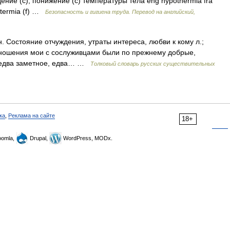
ение (с); понижение (с) температуры тела eng hypothermia fra
potermia (f) …
Безопасность и гигиена труда. Перевод на английский,
Состояние отчуждения, утраты интереса, любви к кому л.;
тношения мои с сослуживцами были по прежнему добрые,
сь едва заметное, едва… …
Толковый словарь русских существительных
ка
,
Реклама на сайте
18+
omla,
Drupal,
WordPress, MODx.