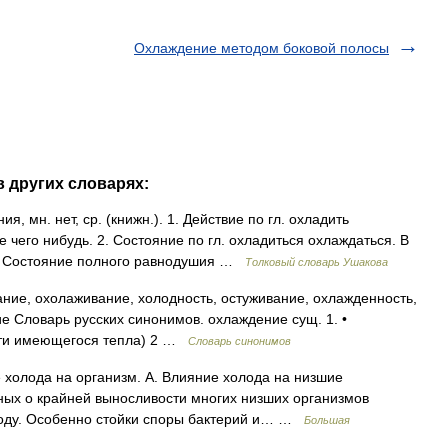
Охлаждение методом боковой полосы
в других словарях:
мн. нет, ср. (книжн.). 1. Действие по гл. охладить
 чего нибудь. 2. Состояние по гл. охладиться охлаждаться. В
ен. Состояние полного равнодушия …
Толковый словарь Ушакова
ие, охолаживание, холодность, остуживание, охлажденность,
е Словарь русских синонимов. охлаждение сущ. 1. •
сти имеющегося тепла) 2 …
Словарь синонимов
олода на организм. А. Влияние холода на низшие
ных о крайней выносливости многих низших организмов
олоду. Особенно стойки споры бактерий и… …
Большая