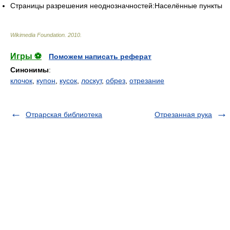
Страницы разрешения неоднозначностей:Населённые пункты
Wikimedia Foundation
.
2010
.
Игры ⚽
Поможем написать реферат
Синонимы
:
клочок
,
купон
,
кусок
,
лоскут
,
обрез
,
отрезание
Отрарская библиотека
Отрезанная рука