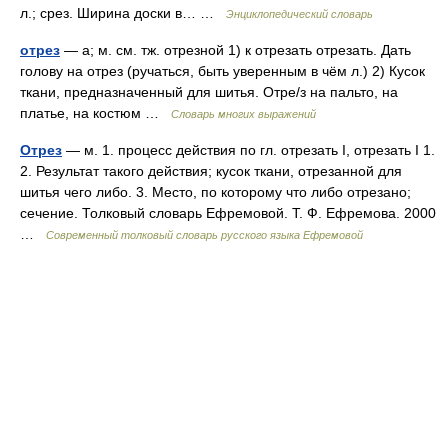
л.; срез. Ширина доски в… …
Энциклопедический словарь
отрез
— а; м. см. тж. отрезной 1) к отрезать отрезать. Дать
голову на отрез (ручаться, быть уверенным в чём л.) 2) Кусок
ткани, предназначенный для шитья. Отре/з на пальто, на
платье, на костюм …
Словарь многих выражений
Отрез
— м. 1. процесс действия по гл. отрезать I, отрезать I 1.
2. Результат такого действия; кусок ткани, отрезанной для
шитья чего либо. 3. Место, по которому что либо отрезано;
сечение. Толковый словарь Ефремовой. Т. Ф. Ефремова. 2000
…
Современный толковый словарь русского языка Ефремовой