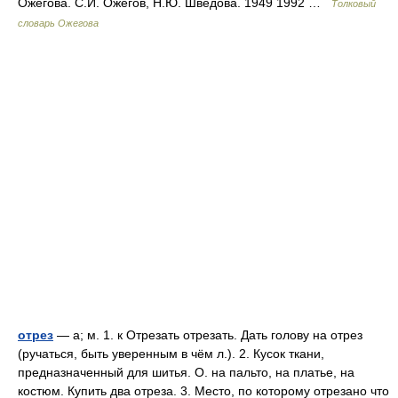
Ожегова. С.И. Ожегов, Н.Ю. Шведова. 1949 1992 …
Толковый
словарь Ожегова
отрез
— а; м. 1. к Отрезать отрезать. Дать голову на отрез
(ручаться, быть уверенным в чём л.). 2. Кусок ткани,
предназначенный для шитья. О. на пальто, на платье, на
костюм. Купить два отреза. 3. Место, по которому отрезано что