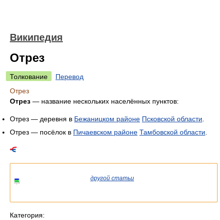
Википедия
Отрез
Толкование
Перевод
Отрез
Отрез
— название нескольких населённых пунктов:
Отрез — деревня в
Бежаницком районе
Псковской области
.
Отрез — посёлок в
Пичаевском районе
Тамбовской области
.
Список статей об одноимённых населённых пунктах.
Если вы попали сюда из
другой статьи
Википедии, возможно,
стоит уточнить ссылку так, чтобы она указывала на статью о
конкретном
населённом пункте.
Категория: