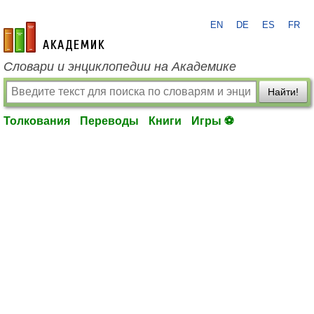
EN
DE
ES
FR
academic.ru
Словари и энциклопедии на Академике
Найти!
Толкования
Переводы
Книги
Игры ⚽