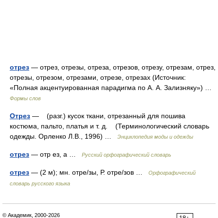
отрез
— отрез, отрезы, отреза, отрезов, отрезу, отрезам, отрез,
отрезы, отрезом, отрезами, отрезе, отрезах (Источник:
«Полная акцентуированная парадигма по А. А. Зализняку») …
Формы слов
Отрез
— (разг.) кусок ткани, отрезанный для пошива
костюма, пальто, платья и т. д. (Терминологический словарь
одежды. Орленко Л.В., 1996) …
Энциклопедия моды и одежды
отрез
— отр ез, а …
Русский орфографический словарь
отрез
— (2 м); мн. отре/зы, Р. отре/зов …
Орфографический
словарь русского языка
© Академик, 2000-2026