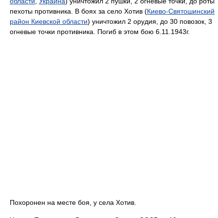
области
,
Украина
) уничтожил 2 пушки, 2 огневые точки, до роты
пехоты противника. В боях за село Хотив (
Киево-Святошинский
район Киевской области
) уничтожил 2 орудия, до 30 повозок, 3
огневые точки противника. Погиб в этом бою 6.11.1943г.
Похоронен на месте боя, у села Хотив.