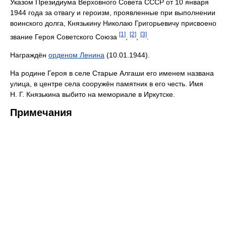
Указом Президиума Верховного Совета СССР от 10 января
1944 года за отвагу и героизм, проявленные при выполнении
воинского долга, Князькину Николаю Григорьевичу присвоено
[1]
[2]
[3]
звание Героя Советского Союза
,
,
.
Награждён
орденом Ленина
(10.01.1944).
На родине Героя в селе Старые Алгаши его именем названа
улица, в центре села сооружён памятник в его честь. Имя
Н. Г. Князькина выбито на мемориале в Иркутске.
Примечания