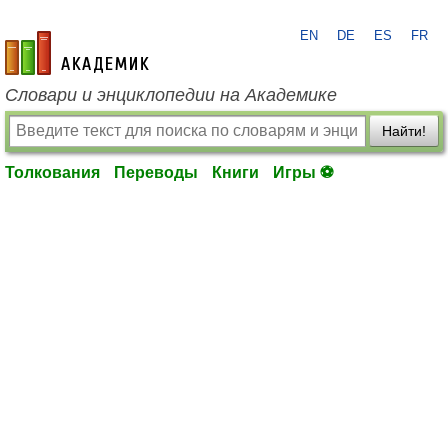
EN
DE
ES
FR
academic.ru
Словари и энциклопедии на Академике
Найти!
Толкования
Переводы
Книги
Игры ⚽