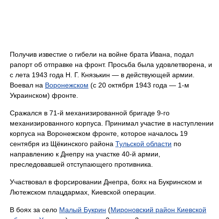
Получив известие о гибели на войне брата Ивана, подал
рапорт об отправке на фронт. Просьба была удовлетворена, и
с лета 1943 года Н. Г. Князькин — в действующей армии.
Воевал на
Воронежском
(с 20 октября 1943 года — 1-м
Украинском) фронте.
Сражался в 71-й механизированной бригаде 9-го
механизированного корпуса. Принимал участие в наступлении
корпуса на Воронежском фронте, которое началось 19
сентября из Щёкинского района
Тульской области
по
направлению к Днепру на участке 40-й армии,
преследовавшей отступающего противника.
Участвовал в форсировании Днепра, боях на Букринском и
Лютежском плацдармах, Киевской операции.
В боях за село
Малый Букрин
(
Мироновский район Киевской