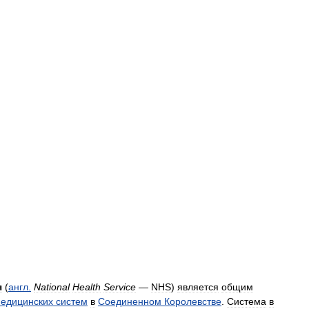
я
(
англ
.
National
Health
Service
—
NHS
)
является
общим
едицинских
систем
в
Соединенном
Королевстве
.
Система
в