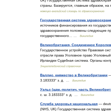
UK) Государственная система здравоохра
страны. Базируется, главным образом, н
немецко-английский словарь по здравоохранению
Государственная система здравоохран
источников финансирования из государств
здравоохранения положены следующие пр
государственного… …
Википедия
Великобритания, Соединенное Короле
Государственное устройство Правовая си
отрасли права Уголовное право Уголовны
Ирландии Судебная система. Органы ко
Энциклопедический справочник
Валлис, княжество в Великобритании
— 
3.183333° з. д. …
Википедия
Уэльс (адм.-политич. часть Великобрит
с. ш. 3.183333° з. д. …
Википедия
Служба здоровья национальная
— deutsc
(NHS, UK) Государственная система здра