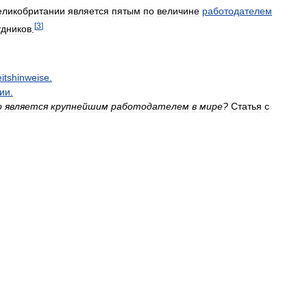
еликобритании
является
пятым
по
величине
работодателем
[
3
]
удников
.
itshinweise
.
ии
.
о
является
крупнейшим
работодателем
в
мире
?
Статья
с