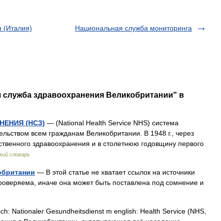
 (Италия)
Национальная служба мониторинга
я служба здравоохранения Великобритании" в
ЕНИЯ (НСЗ)
— (National Health Service NHS) система
льством всем гражданам Великобритании. В 1948 г., через
твенного здравоохранения и в столетнюю годовщину первого
кий словарь
обритании
— В этой статье не хватает ссылок на источники
веряема, иначе она может быть поставлена под сомнение и
h: Nationaler Gesundheitsdienst m english: Health Service (NHS,