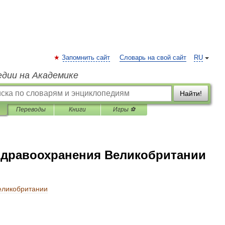
Запомнить сайт
Словарь на свой сайт
RU
едии на Академике
Найти!
Переводы
Книги
Игры ⚽
здравоохранения Великобритании
еликобритании