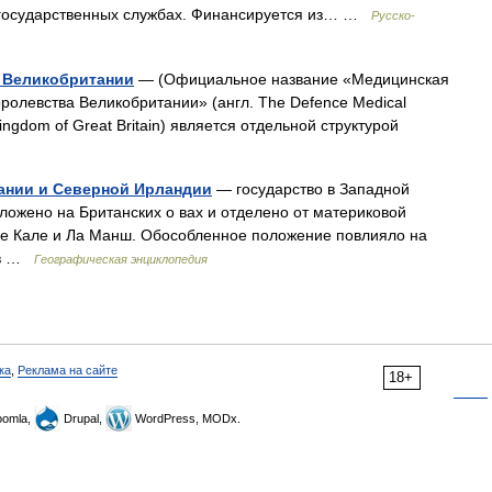
а государственных службах. Финансируется из… …
Русско-
 Великобритании
— (Официальное название «Медицинская
олевства Великобритании» (англ. The Defence Medical
Kingdom of Great Britain) является отдельной структурой
ании и Северной Ирландии
— государство в Западной
ложено на Британских о вах и отделено от материковой
е Кале и Ла Манш. Обособленное положение повлияло на
тав …
Географическая энциклопедия
ка
,
Реклама на сайте
18+
omla,
Drupal,
WordPress, MODx.