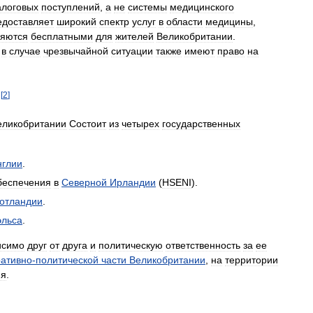
алоговых
поступлений
,
а
не
системы
медицинского
едоставляет
широкий
спектр
услуг
в
области
медицины
,
ляются
бесплатными
для
жителей
Великобритании
.
в
случае
чрезвычайной
ситуации
также
имеют
право
на
[
2
]
.
еликобритании
Состоит
из
четырех
государственных
нглии
.
беспечения
в
Северной
Ирландии
(
HSENI
).
отландии
.
эльса
.
исимо
друг
от
друга
и
политическую
ответственность
за
ее
ативно
-
политической
части
Великобритании
,
на
территории
ия
.