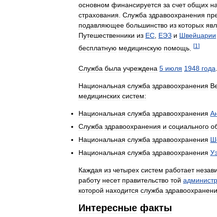
основном
финансируется
за
счет
общих
н
страхования
.
Служба
здравоохранения
пр
подавляющее
большинство
из
которых
яв
Путешественники
из
ЕС
,
ЕЭЗ
и
Швейцарии
[
1
]
бесплатную
медицинскую
помощь
.
Служба
была
учреждена
5
июля
1948
года
Национальная
служба
здравоохранения
В
медицинских
систем:
Национальная
служба
здравоохранения
А
Служба
здравоохранения
и
социального
о
Национальная
служба
здравоохранения
Ш
Национальная
служба
здравоохранения
У
Каждая
из
четырех
систем
работает
незав
работу
несет
правительство
той
администр
которой
находится
служба
здравоохранен
Интересные
факты