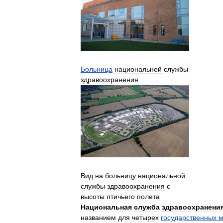
Больница
национальной
службы
здравоохранения
Вид
на
больницу
национальной
службы
здравоохранения
с
высоты
птичьего
полета
Национальная
служба
здравоохранени
названием
для
четырех
государственных
м