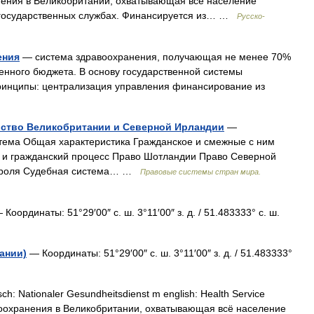
нения в Великобритании, охватывающая всё население
а государственных службах. Финансируется из… …
Русско-
ения
— система здравоохранения, получающая не менее 70%
енного бюджета. В основу государственной системы
инципы: централизация управления финансирование из
вство Великобритании и Северной Ирландии
—
стема Общая характеристика Гражданское и смежные с ним
й и гражданский процесс Право Шотландии Право Северной
нтроля Судебная система… …
Правовые системы стран мира.
Координаты: 51°29′00″ с. ш. 3°11′00″ з. д. / 51.483333° с. ш.
ании)
— Координаты: 51°29′00″ с. ш. 3°11′00″ з. д. / 51.483333°
h: Nationaler Gesundheitsdienst m english: Health Service
воохранения в Великобритании, охватывающая всё население