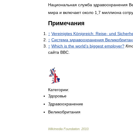
Национальная
служба
здравоохранения
В
мира
и
включает
около
1
,
7
миллиона
сотр
Примечания
↑
Vereinigtes
Königreich:
Reise
-
und
Sicherhe
↑
Система
здравоохранения
Великобритан
↑
Which
is
the
world
’
s
biggest
employer
?
Кт
сайта
BBC
.
Категории:
Здоровье
Здравоохранение
Великобритания
Wikimedia
Foundation
.
2010
.