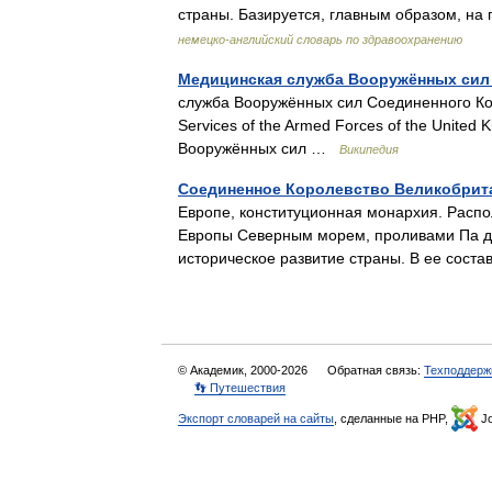
страны. Базируется, главным образом, н
немецко-английский словарь по здравоохранению
Медицинская служба Вооружённых сил
служба Вооружённых сил Соединенного Кор
Services of the Armed Forces of the United 
Вооружённых сил …
Википедия
Соединенное Королевство Великобрит
Европе, конституционная монархия. Распо
Европы Северным морем, проливами Па д
историческое развитие страны. В ее сос
© Академик, 2000-2026
Обратная связь:
Техподдерж
👣 Путешествия
Экспорт словарей на сайты
, сделанные на PHP,
Jo