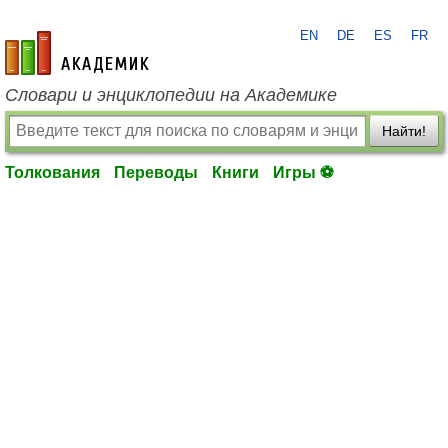
EN
DE
ES
FR
academic.ru
Словари и энциклопедии на Академике
Найти!
Толкования
Переводы
Книги
Игры ⚽