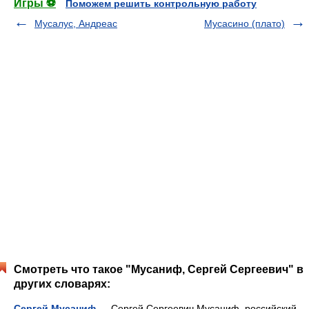
Игры ⚽
Поможем решить контрольную работу
Мусалус, Андреас
Мусасино (плато)
Смотреть что такое "Мусаниф, Сергей Сергеевич" в
других словарях:
Сергей Мусаниф
— Сергей Сергеевич Мусаниф российский