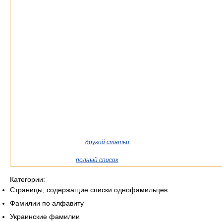
Если вы попали сюда из
другой статьи
Википедии, возможно, стоит
уточнить ссылку так, чтобы она указывала на статью о конкретном
человеке. См. также
полный список
существующих статей.
Категории:
Страницы, содержащие списки однофамильцев
Фамилии по алфавиту
Украинские фамилии