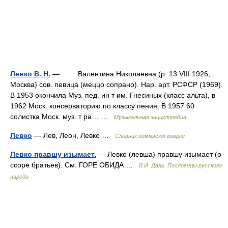
Левко В. Н.
— Валентина Николаевна (р. 13 VIII 1926,
Москва) сов. певица (меццо сопрано). Нар. арт. РСФСР (1969).
В 1953 окончила Муз. пед. ин т им. Гнесиных (класс альта), в
1962 Моск. консерваторию по классу пения. В 1957 60
солистка Моск. муз. т ра… …
Музыкальная энциклопедия
Левко
— Лев, Леон, Левко …
Словник лемківскої говірки
Левко правшу изымает.
— Левко (левша) правшу изымает (о
ссоре братьев). См. ГОРЕ ОБИДА …
В.И. Даль. Пословицы русского
народа