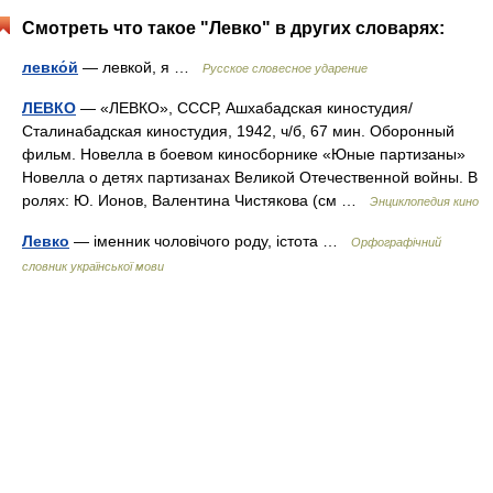
Смотреть что такое "Левко" в других словарях:
левко́й
— левкой, я …
Русское словесное ударение
ЛЕВКО
— «ЛЕВКО», СССР, Ашхабадская киностудия/
Сталинабадская киностудия, 1942, ч/б, 67 мин. Оборонный
фильм. Новелла в боевом киносборнике «Юные партизаны»
Новелла о детях партизанах Великой Отечественной войны. В
ролях: Ю. Ионов, Валентина Чистякова (см …
Энциклопедия кино
Левко
— іменник чоловічого роду, істота …
Орфографічний
словник української мови