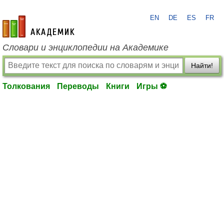
EN
DE
ES
FR
academic.ru
Словари и энциклопедии на Академике
Найти!
Толкования
Переводы
Книги
Игры ⚽