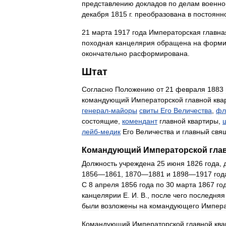
представлению
докладов
по
делам
военно
декабря
1815
г
.
преобразована
в
постоянн
21
марта
1917
года
Императорская
главна
походная
канцелярия
обращена
на
форми
окончательно
расформирована
.
Штат
Согласно
Положению
от
21
февраля
1883
командующий
Императорской
главной
ква
генерал
-
майоры
свиты
Его
Величества
,
фл
состоящие
,
комендант
главной
квартиры
,
лейб
-
медик
Его
Величества
и
главный
свя
Командующий
Императорской
гла
Должность
учреждена
25
июня
1826
года
,
1856
—
1861
,
1870
—
1881
и
1898
—
1917
год
С
8
апреля
1856
года
по
30
марта
1867
го
канцелярии
Е
.
И
.
В
.,
после
чего
последняя
были
возложены
на
командующего
Импера
Командующий
Императорской
главной
ква