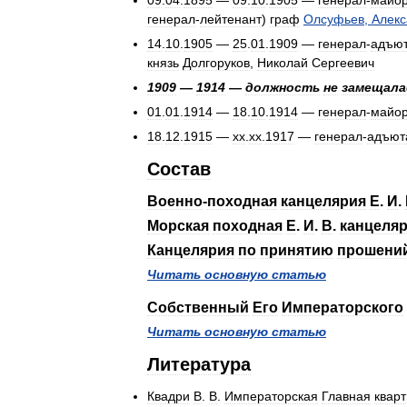
09
.
04
.
1895
—
09
.
10
.
1905
—
генерал
-
майо
генерал
-
лейтенант
)
граф
Олсуфьев
,
Алекс
14
.
10
.
1905
—
25
.
01
.
1909
—
генерал
-
адъют
князь
Долгоруков
,
Николай
Сергеевич
1909
—
1914
—
должность
не
замещала
01
.
01
.
1914
—
18
.
10
.
1914
—
генерал
-
майо
18
.
12
.
1915
—
xx
.
xx
.
1917
—
генерал
-
адъют
Состав
Военно
-
походная
канцелярия
Е
.
И
.
Морская
походная
Е
.
И
.
В
.
канцеля
Канцелярия
по
принятию
прошени
Читать
основную
статью
Собственный
Его
Императорского
Читать
основную
статью
Литература
Квадри
В
.
В
.
Императорская
Главная
кварт