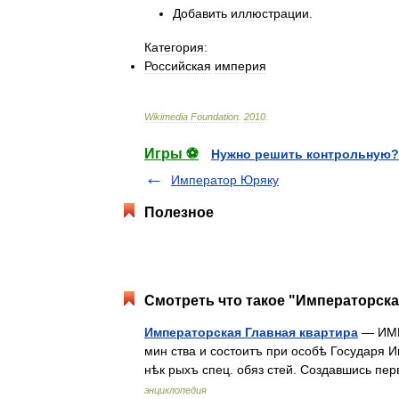
Добавить
иллюстрации
.
Категория:
Российская
империя
Wikimedia
Foundation
.
2010
.
Игры ⚽
Нужно решить контрольную?
Император Юряку
Полезное
Смотреть что такое "Императорска
Императорская Главная квартира
— ИМП
мин ства и состоитъ при особѣ Государя Им
нѣк рыхъ спец. обяз стей. Создавшись п
энциклопедия