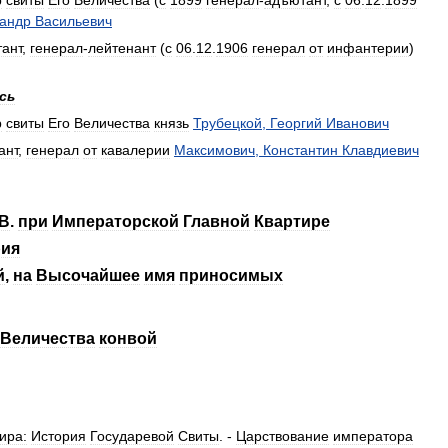
р
свиты
Его
Величества
(
с
1899
генерал
-
адъютант
,
с
06
.
12
.
1899
андр
Васильевич
ант
,
генерал
-
лейтенант
(
с
06
.
12
.
1906
генерал
от
инфантерии
)
сь
р
свиты
Его
Величества
князь
Трубецкой
,
Георгий
Иванович
ант
,
генерал
от
кавалерии
Максимович
,
Константин
Клавдиевич
В
.
при
Императорской
Главной
Квартире
рия
й
,
на
Высочайшее
имя
приносимых
Величества
конвой
ира:
История
Государевой
Свиты
. -
Царствование
императора