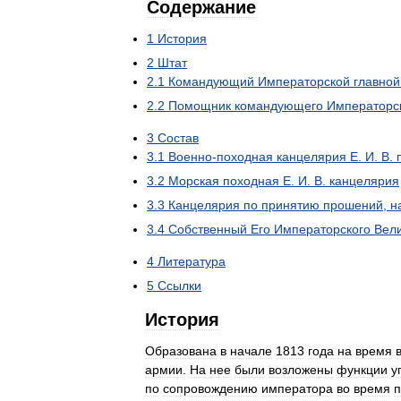
Содержание
1
История
2
Штат
2
.
1
Командующий
Императорской
главной
2
.
2
Помощник
командующего
Императорс
3
Состав
3
.
1
Военно
-
походная
канцелярия
Е
.
И
.
В
.
3
.
2
Морская
походная
Е
.
И
.
В
.
канцелярия
3
.
3
Канцелярия
по
принятию
прошений
,
н
3
.
4
Собственный
Его
Императорского
Вел
4
Литература
5
Ссылки
История
Образована
в
начале
1813
года
на
время
армии
.
На
нее
были
возложены
функции
у
по
сопровождению
императора
во
время
п