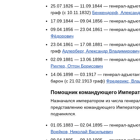
25
.
07
.
1826
—
11
.
09
.
1844
—
генерал
-
адъют
граф
(
с
10
.
11
.
1832
)
Бенкендорф
,
Алексан
17
.
09
.
1844
—
09
.
04
.
1856
—
генерал
-
адъют
09
.
04
.
1856
—
23
.
04
.
1861
—
генерал
-
адъют
Фёдорович
23
.
04
.
1861
—
17
.
08
.
1881
—
генерал
-
адъют
граф
Адлерберг
,
Александр
Владимирович
02
.
09
.
1881
—
13
.
06
.
1898
—
генерал
-
адъют
Рихтер
,
Оттон
Борисович
14
.
06
.
1898
—
03
.
1917
—
генерал
-
адъютан
барон
(
с
21
.
02
.
1913
граф
)
Фредерикс
,
Вла
Помощник
командующего
Императ
Назначался
императором
из
числа
генера
представлению
командующего
Император
подчинялся
.
01
.
05
.
1883
—
02
.
04
.
1895
—
генерал
-
адъют
Воейков
,
Николай
Васильевич