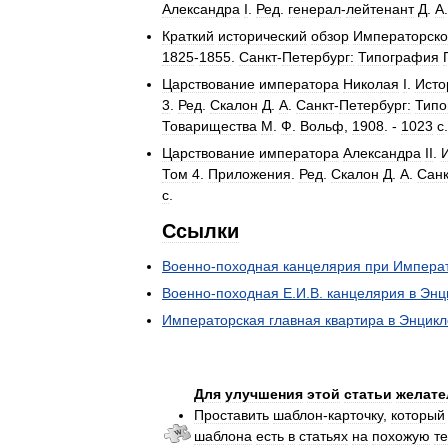
Александра
I
.
Ред
.
генерал
-
лейтенант
Д
.
А
Краткий
исторический
обзор
Императорск
1825
-
1855
.
Санкт
-
Петербург:
Типография
Царствование
императора
Николая
I
.
Исто
3
.
Ред
.
Скалон
Д
.
А
.
Санкт
-
Петербург:
Типо
Товарищества
М
.
Ф
.
Вольф
,
1908
. -
1023
с
.
Царствование
императора
Александра
II
.
Том
4
.
Приложения
.
Ред
.
Скалон
Д
.
А
.
Санк
с
.
Ссылки
Военно
-
походная
канцелярия
при
Импера
Военно
-
походная
Е
.
И
.
В
.
канцелярия
в
Энц
Императорская
главная
квартира
в
Энцикл
Для
улучшения
этой
статьи
желате
Проставить
шаблон
-
карточку
,
который
шаблона
есть
в
статьях
на
похожую
т