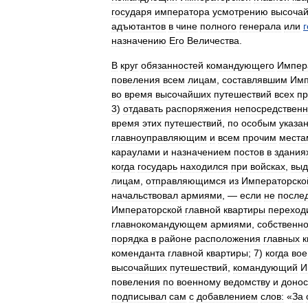
государя
императора
усмотрению
высоча
адъютантов
в
чине
полного
генерала
или
назначению
Его
Величества
.
В
круг
обязанностей
командующего
Импер
повеления
всем
лицам
,
составлявшим
Имп
во
время
высочайших
путешествий
всех
п
3
)
отдавать
распоряжения
непосредствен
время
этих
путешествий
,
по
особым
указа
главноуправляющим
и
всем
прочим
места
караулами
и
назначением
постов
в
здания
когда
государь
находился
при
войсках
,
выд
лицам
,
отправляющимся
из
Императорско
начальствовал
армиями
, —
если
не
после
Императорской
главной
квартиры
переход
главнокомандующем
армиями
,
собственн
порядка
в
районе
расположения
главных
к
коменданта
главной
квартиры
;
7
)
когда
во
высочайших
путешествий
,
командующий
И
повеления
по
военному
ведомству
и
доно
подписывал
сам
с
добавлением
слов:
«
За