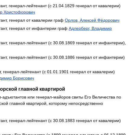
ант
,
генерал
-
лейтенант
(
с
21
.
04
.
1829
генерал
от
кавалерии
)
др
Христофорович
ант
,
генерал
от
кавалерии
граф
Орлов
,
Алексей
Фёдорович
ант
,
генерал
от
инфантерии
граф
Адлерберг
,
Владимир
ант
,
генерал
-
лейтенант
(
с
30
.
08
.
1869
генерал
от
инфантерии
),
ант
,
генерал
-
лейтенант
(
с
30
.
08
.
1886
генерал
от
инфантерии
)
т
,
генерал
-
лейтенант
(
с
01
.
01
.
1901
генерал
от
кавалерии
)
димир
Борисович
орской
главной
квартирой
л
-
адъютантов
или
генерал
-
майоров
свиты
Его
Величества
по
ской
главной
квартирой
,
которому
непосредственно
ант
,
генерал
-
лейтенант
(
с
30
.
08
.
1883
генерал
от
кавалерии
)