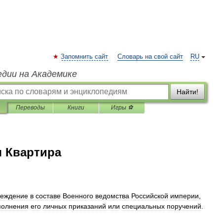
Запомнить сайт
Словарь на свой сайт
RU
едии на Академике
Найти!
Переводы
Книги
Игры ⚽
я Квартира
реждение
в
составе
Военного
ведомства
Российской
империи
,
полнения
его
личных
приказаний
или
специальных
поручений
.