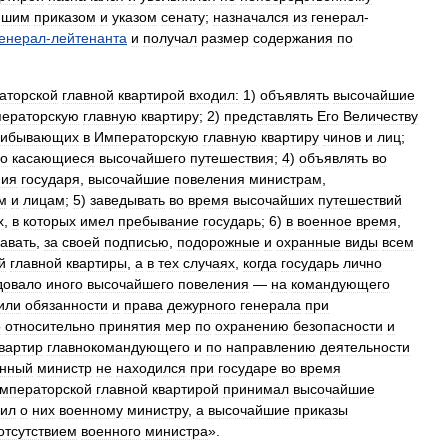
йшим
приказом
и
указом
сенату
;
назначался
из
генерал
-
генерал
-
лейтенанта
и
получал
размер
содержания
по
аторской
главной
квартирой
входил:
1
)
объявлять
высочайшие
ераторскую
главную
квартиру
;
2
)
представлять
Его
Величеству
рибывающих
в
Императорскую
главную
квартиру
чинов
и
лиц
;
но
касающиеся
высочайшего
путешествия
;
4
)
объявлять
во
ния
государя
,
высочайшие
повеления
министрам
,
м
и
лицам
;
5
)
заведывать
во
время
высочайших
путешествий
х
,
в
которых
имел
пребывание
государь
;
6
)
в
военное
время
,
авать
,
за
своей
подписью
,
подорожные
и
охранные
виды
всем
й
главной
квартиры
,
а
в
тех
случаях
,
когда
государь
лично
довало
иного
высочайшего
повеления
—
на
командующего
или
обязанности
и
права
дежурного
генерала
при
о
относительно
принятия
мер
по
охранению
безопасности
и
вартир
главнокомандующего
и
по
направлению
деятельности
енный
министр
не
находился
при
государе
во
время
мператорской
главной
квартирой
принимал
высочайшие
сил
о
них
военному
министру
,
а
высочайшие
приказы
отсутствием
военного
министра
».