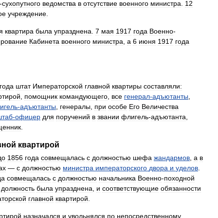
-
сухопутного
ведомства
в
отсутствие
военного
министра
.
12
ое
учреждение
.
я
квартира
была
упразднена
.
7
мая
1917
года
Военно
-
рование
Кабинета
военного
министра
,
а
6
июня
1917
года
года
штат
Императорской
главной
квартиры
составляли:
ртирой
,
помощник
командующего
,
все
генерал
-
адъютанты
,
игель
-
адъютанты
,
генералы
,
при
особе
Его
Величества
штаб
-
офицер
для
поручений
в
звании
флигель
-
адъютанта
,
щенник
.
вной
квартирой
до
1856
года
совмещалась
с
должностью
шефа
жандармов
,
а
в
ах
—
с
должностью
министра
императорского
двора
и
уделов
.
да
совмещалась
с
должностью
начальника
Военно
-
походной
должность
была
упразднена
,
и
соответствующие
обязанности
торской
главной
квартирой
.
ртирой
назначался
и
увольнялся
по
непосредственному