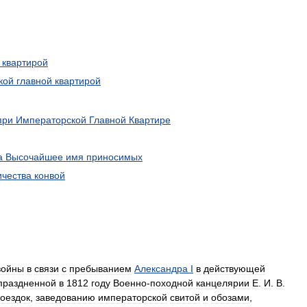
квартирой
кой
главной
квартирой
при
Императорской
Главной
Квартире
а
Высочайшее
имя
приносимых
ичества
конвой
войны
в
связи
с
пребыванием
Александра
I
в
действующей
праздненной
в
1812
году
Военно
-
походной
канцелярии
Е
.
И
.
В
.
оездок
,
заведованию
императорской
свитой
и
обозами
,