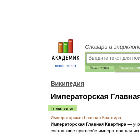
Словари и энциклоп
academic.ru
Википедия
Толкования
Википедия
Императорская Главна
Толкование
Императорская
Главная
Квартира
Императорская
Главная
Квартира
—
уч
состоявшее
при
особе
императора
для
ис