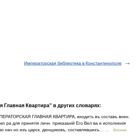
Императорская библиотека в Константинополе
я Главная Квартира" в других словарях:
ЕРАТОРСКАЯ ГЛАВНАЯ КВАРТИРА, входитъ въ составъ воен.
п ра для принятія личн. приказаній Его Вел ва и исполненія
ерво нач но изъ царск. денщиковъ, составлявшихъ… …
Военная