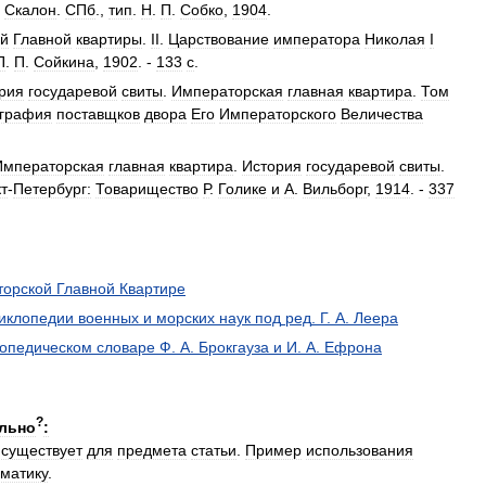
.
Скалон
.
СПб
.,
тип
.
Н
.
П
.
Собко
,
1904
.
ой
Главной
квартиры
.
II
.
Царствование
императора
Николая
I
П
.
П
.
Сойкина
,
1902
. -
133
с
.
рия
государевой
свиты
.
Императорская
главная
квартира
.
Том
графия
поставщков
двора
Его
Императорского
Величества
Императорская
главная
квартира
.
История
государевой
свиты
.
т
-
Петербург:
Товарищество
Р
.
Голике
и
А
.
Вильборг
,
1914
. -
337
торской
Главной
Квартире
иклопедии
военных
и
морских
наук
под
ред
.
Г
.
А
.
Леера
опедическом
словаре
Ф
.
А
.
Брокгауза
и
И
.
А
.
Ефрона
?
льно
:
существует
для
предмета
статьи
.
Пример
использования
ематику
.