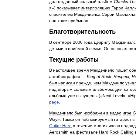
долгожданный
сольный
альбом
Checks
Th
я
»)
показывает
интерполяцию
Гарри
Чапл
спасителем
Макдэниэлса
Сарой
Маклахла
она
тоже
приёмная
.
Благотворительность
В
сентябре
2006
года
Дэррилу
Макдэниэлс
детьми
в
приёмной
семье
.
Он
основал
лет
Текущие
работы
В
настоящее
время
Мекдэниэлс
пишет
об
автобиография
—
King
of
Rock:
Respect
,
Re
был
написан
прежде
,
чем
Макдэнилс
узна
над
вторым
сольным
альбомом
,
для
котор
альбома
уже
выпущены
(«
Next
Level
», «
Hi
page
.
Макдэниэлс
был
изображён
в
видео
игре
G
Way
».
Также
он
неблокируемый
гитарист
в
Guitar
Hero
в
течение
многих
часов
подряд
Aerosmith
на
фестивале
Hard
Rock
Calling