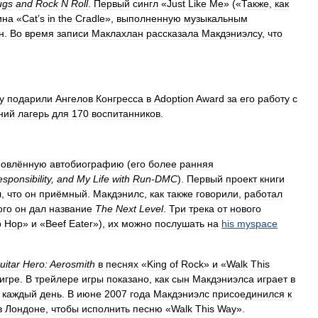
ugs
and
Rock
N
Roll
.
Первый
сингл
«
Just
Like
Me
» («
Также
,
как
ина
«
Cat
’
s
in
the
Cradle
»,
выполненную
музыкальным
н
.
Во
время
записи
Маклахлан
рассказала
Макдэниэлсу
,
что
у
подарили
Ангелов
Конгресса
в
Adoption
Award
за
его
работу
с
ний
лагерь
для
170
воспитанников
.
новлённую
автобиографию
(
его
более
ранняя
sponsibility
,
and
My
Life
with
Run
-
DMC
).
Первый
проект
книги
л
,
что
он
приёмный
.
Макдэнилс
,
как
также
говорили
,
работал
ого
он
дал
название
The
Next
Level
.
Три
трека
от
нового
p
Hop
»
и
«
Beef
Eater
»),
их
можно
послушать
на
his
myspace
uitar
Hero:
Aerosmith
в
песнях
«
King
of
Rock
»
и
«
Walk
This
игре
.
В
трейлере
игры
показано
,
как
сын
Макдэниэлса
играет
в
каждый
день
.
В
июне
2007
года
Макдэниэлс
присоединился
к
в
Лондоне
,
чтобы
исполнить
песню
«
Walk
This
Way
».