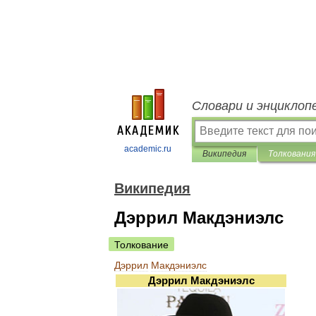
Словари и энциклоп
academic.ru
Википедия
Толкования
Википедия
Дэррил Макдэниэлс
Толкование
Дэррил
Макдэниэлс
Дэррил
Макдэниэлс