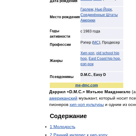
Дата
рождения
Гарлем
,
Нью
Йорк
,
Соединённые
Штаты
Место
рождения
Америки
Годы
с
1983
года
активности
Рэпер
(
МС
),
Продюсер
Профессии
Хип
-
хоп
,
old
school
hip
hop
,
East
Coast
hip
hop
,
Жанры
рэп
-
рок
D
.
M
.
C
.
,
Easy
D
Псевдонимы
me
-
dmc
.
com
Дэррил
«
D
.
M
.
C
.»
Мэтьюс
Макдэниэлс
(
а
американский
музыкант
,
который
носит
пс
пионеров
хип
-
хоп
культуры
и
одним
из
осн
Содержание
1
Молодость
2
Ранний
интерес
к
хип
-
хопу