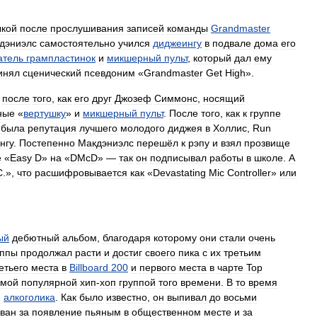
ыкой
после
прослушивания
записей
команды
Grandmaster
дэниэлс
самостоятельно
учился
диджеингу
в
подвале
дома
его
атель
грампластинок
и
микшерный
пульт
,
который
дал
ему
инял
сценический
псевдоним
«
Grandmaster
Get
High
».
после
того
,
как
его
друг
Джозеф
Симмонс
,
носящий
ные
«
вертушку
»
и
микшерный
пульт
.
После
того
,
как
к
группе
была
репутация
лучшего
молодого
диджея
в
Холлис
,
Run
нгу
.
Постепенно
Макдэниэлс
перешёл
к
рэпу
и
взял
прозвище
е
«
Easy
D
»
на
«
DMcD
» —
так
он
подписывал
работы
в
школе
.
А
C
.»,
что
расшифровывается
как
«
Devastating
Mic
Controller
»
или
ый
дебютный
альбом
,
благодаря
которому
они
стали
очень
уппы
продолжал
расти
и
достиг
своего
пика
с
их
третьим
етьего
места
в
Billboard
200
и
первого
места
в
чарте
Top
амой
популярной
хип
-
хоп
группой
того
времени
.
В
то
время
ю
алкоголика
.
Как
было
известно
,
он
выпивал
до
восьми
ован
за
появление
пьяным
в
общественном
месте
и
за