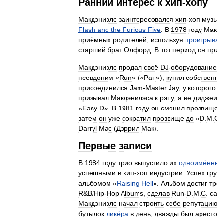
Ранний
интерес
к
хип
-
хопу
Макдэниэлс
заинтересовался
хип
-
хоп
муз
Flash
and
the
Furious
Five
.
В
1978
году
Мак
приёмных
родителей
,
используя
проигрыв
старший
брат
Олфорд
.
В
тот
период
он
пр
Макдэниэлс
продал
своё
DJ
-
оборудование
псевдоним
«
Run
» («
Ран
»),
купил
собствен
присоединился
Jam
-
Master
Jay
,
у
которого
призывал
Макдэнилэса
к
рэпу
,
а
не
диджеи
«
Easy
D
».
В
1981
году
он
сменил
прозвищ
затем
он
уже
сократил
прозвище
до
«
D
.
M
.
Darryl
Mac
(
Дэррил
Мак
).
Первые
записи
В
1984
году
трио
выпустило
их
одноимённ
успешными
в
хип
-
хоп
индустрии
.
Успех
гр
альбомом
«
Raising
Hell
».
Альбом
достиг
тр
R
&
B
/
Hip
-
Hop
Albums
,
сделав
Run
-
D
.
M
.
C
.
с
Макдэниэлс
начал
строить
себе
репутаци
бутылок
ликёра
в
день
,
дважды
был
арест