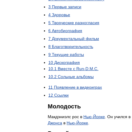
3
Первые
записи
4
Здоровье
5
Творческие
разногласия
6
Автобиография
7
Документальный
фильм
8
Благотворительность
9
Текущие
работы
10
Дискография
10
.
1
Вместе
с
Run
-
D
.
M
.
C
.
10
.
2
Сольные
альбомы
11
Появление
в
видеоиграх
12
Ссылки
Молодость
Макдэниэлс
рос
в
Нью
-
Йорке
.
Он
учился
в
Джонса
в
Нью
-
Йорке
.