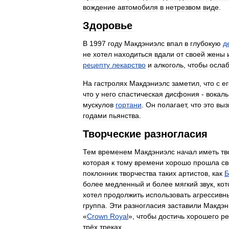
вождение
автомобиля
в
нетрезвом
виде
.
Здоровье
В
1997
году
Макдэниэлс
впал
в
глубокую
д
не
хотел
находиться
вдали
от
своей
жены
рецепту
лекарство
и
алкоголь
,
чтобы
ослаб
На
гастролях
Макдэниэлс
заметил
,
что
с
ег
что
у
него
спастическая
дисфония
-
вокал
мускулов
гортани
.
Он
полагает
,
что
это
выз
годами
пьянства
.
Творческие
разногласия
Тем
временем
Макдэниэлс
начал
иметь
тв
которая
к
тому
времени
хорошо
прошла
св
поклонник
творчества
таких
артистов
,
как
Б
более
медленный
и
более
мягкий
звук
,
ко
хотел
продолжить
использовать
агрессивн
группа
.
Эти
разногласия
заставили
Макдэн
«
Crown
Royal
»,
чтобы
достичь
хорошего
ре
трёх
треках
.