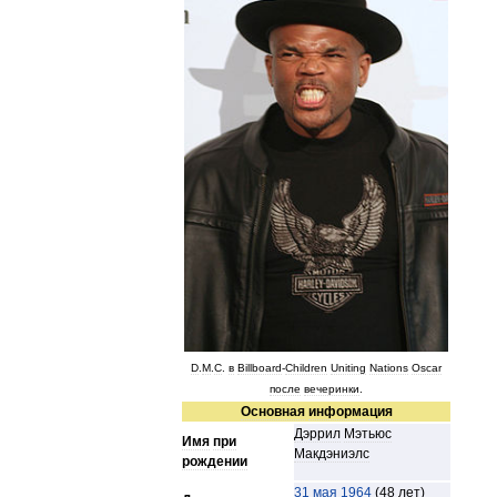
D
.
M
.
C
.
в
Billboard
-
Children
Uniting
Nations
Oscar
после
вечеринки
.
Основная
информация
Дэррил
Мэтьюс
Имя
при
Макдэниэлс
рождении
31
мая
1964
(
48
лет
)