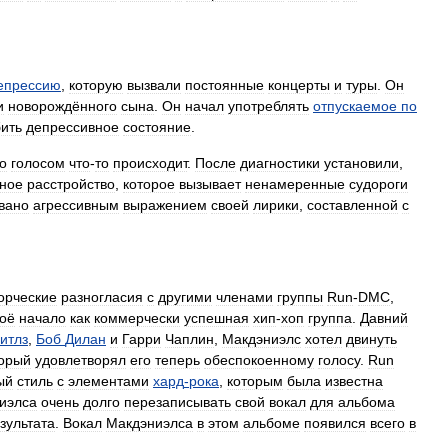
епрессию
,
которую
вызвали
постоянные
концерты
и
туры
.
Он
и
новорождённого
сына
.
Он
начал
употреблять
отпускаемое
по
ить
депрессивное
состояние
.
о
голосом
что
-
то
происходит
.
После
диагностики
установили
,
ьное
расстройство
,
которое
вызывает
ненамеренные
судороги
вано
агрессивным
выражением
своей
лирики
,
составленной
с
орческие
разногласия
с
другими
членами
группы
Run
-
DMC
,
оё
начало
как
коммерчески
успешная
хип
-
хоп
группа
.
Давний
итлз
,
Боб
Дилан
и
Гарри
Чаплин
,
Макдэниэлс
хотел
двинуть
торый
удовлетворял
его
теперь
обеспокоенному
голосу
.
Run
ый
стиль
с
элементами
хард
-
рока
,
которым
была
известна
иэлса
очень
долго
перезаписывать
свой
вокал
для
альбома
зультата
.
Вокал
Макдэниэлса
в
этом
альбоме
появился
всего
в