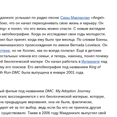
дэниэлс
услышал
по
радио
песню
Сары
Маклахлан
«
Angel
».
боко
,
что
он
начал
переоценивать
свою
жизнь
и
карьеру
.
Он
ing
»
и
понял
,
что
его
жизнь
можно
спасти
.
С
новым
взглядом
ю
автобиографию
.
Когда
он
исследовал
свои
годы
молодости
,
рил
был
принят
,
когда
ему
было
три
месяца
.
По
словам
Бэнны
,
оминиканского
происхождения
по
имени
Bernada
Lovelace
.
Он
ттене
,
но
не
Холлис
,
как
он
всегда
полагал
.
Ещё
в
детские
остальных
членов
его
семьи
,
и
теперь
,
наконец
,
понял
почему
.
ей
биологической
матери
.
Он
начал
работать
в
Интернете
над
ику
его
поисков
.
Его
автобиография
под
названием
King
of
th
Run
-
DMC
была
выпущена
в
январе
2001
года
.
ный
фильм
под
названием
DMC:
My
Adoption
Journey
.
иэлс
воссоединяется
с
его
биологической
матерью
,
которую
,
на
предыдущие
верования
,
она
не
была
,
фактически
,
дарит
её
за
тот
выбор
,
ведь
если
бы
его
не
приняла
другая
е
существовало
.
Также
в
2006
году
Макдэниэлс
выпустил
свой