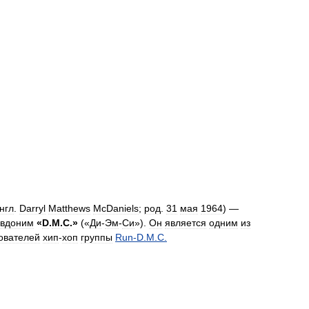
нгл
.
Darryl
Matthews
McDaniels
;
род
.
31
мая
1964
) —
евдоним
«
D
.
M
.
C
.»
(«
Ди
-
Эм
-
Си
»).
Он
является
одним
из
ователей
хип
-
хоп
группы
Run
-
D
.
M
.
C
.