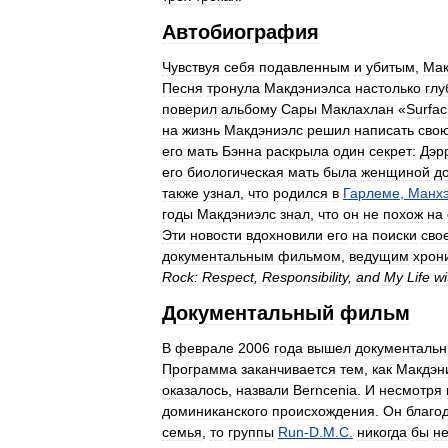
Автобиография
Чувствуя
себя
подавленным
и
убитым
,
Мак
Песня
тронула
Макдэниэлса
настолько
глу
поверил
альбому
Сары
Маклахлан
«
Surfac
на
жизнь
Макдэниэлс
решил
написать
сво
его
мать
Бэнна
раскрыла
один
секрет:
Дэр
его
биологическая
мать
была
женщиной
д
также
узнал
,
что
родился
в
Гарлеме
,
Манхэ
годы
Макдэниэлс
знал
,
что
он
не
похож
на
Эти
новости
вдохновили
его
на
поиски
сво
документальным
фильмом
,
ведущим
хрон
Rock:
Respect
,
Responsibility
,
and
My
Life
wi
Документальный
фильм
В
феврале
2006
года
вышел
документаль
Программа
заканчивается
тем
,
как
Макдэн
оказалось
,
назвали
Berncenia
.
И
несмотря
доминиканского
происхождения
.
Он
благо
семья
,
то
группы
Run
-
D
.
M
.
C
.
никогда
бы
н