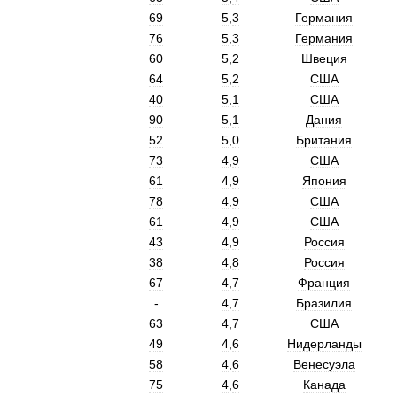
69
5
,
3
Германия
76
5
,
3
Германия
60
5
,
2
Швеция
64
5
,
2
США
40
5
,
1
США
90
5
,
1
Дания
52
5
,
0
Британия
73
4
,
9
США
61
4
,
9
Япония
78
4
,
9
США
61
4
,
9
США
43
4
,
9
Россия
38
4
,
8
Россия
67
4
,
7
Франция
-
4
,
7
Бразилия
63
4
,
7
США
49
4
,
6
Нидерланды
58
4
,
6
Венесуэла
75
4
,
6
Канада