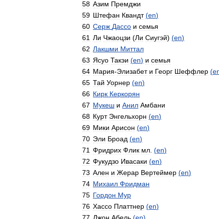
58
Азим
Премджи
59
Штефан
Квандт
(
en
)
60
Серж
Дассо
и
семья
61
Ли
Чжаоцзи
(
Ли
Сиугэй
)
(
en
)
62
Лакшми
Миттал
63
Ясуо
Такэи
(
en
)
и
семья
64
Мария
-
Элизабет
и
Георг
Шеффлер
(
e
65
Тай
Уорнер
(
en
)
66
Кирк
Керкорян
67
Мукеш
и
Анил
Амбани
68
Курт
Энгельхорн
(
en
)
69
Мики
Арисон
(
en
)
70
Эли
Броад
(
en
)
71
Фридрих
Флик
мл
.
(
en
)
72
Фукудзо
Ивасаки
(
en
)
73
Ален
и
Жерар
Вертеймер
(
en
)
74
Михаил
Фридман
75
Гордон
Мур
76
Хассо
Платтнер
(
en
)
77
Джон
Абель
(
en
)