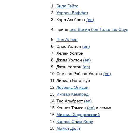
1
Билл
Гейтс
2
Уоррен
Баффет
3
Карл
Альбрехт
(
en
)
4
принц
аль
-
Валид
бен
Талал
ас
-
Сауд
5
Пол
Аллен
6
Элис
Уолтон
(
en
)
7
Хелен
Уолтон
8
Джим
Уолтон
(
en
)
9
Джон
Уолтон
(
en
)
10
Сэмюэл
Робсон
Уолтон
(
en
)
11
Лилиан
Бетанкур
12
Лоуренс
Элисон
13
Ингвар
Кампрад
14
Тео
Альбрехт
(
en
)
15
Кеннет
Томсон
(
en
)
и
семья
16
Михаил
Ходорковский
17
Карлос
Слим
Хелу
18
Майкл
Делл