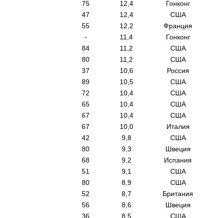
75
12
,
4
Гонконг
47
12
,
4
США
55
12
,
2
Франция
-
11
,
4
Гонконг
84
11
,
2
США
80
11
,
2
США
37
10
,
6
Россия
89
10
,
5
США
72
10
,
4
США
65
10
,
4
США
67
10
,
4
США
67
10
,
0
Италия
42
9
,
8
США
80
9
,
3
Швеция
68
9
,
2
Испания
51
9
,
1
США
80
8
,
9
США
52
8
,
7
Британия
56
8
,
6
Швеция
36
8
,
5
США