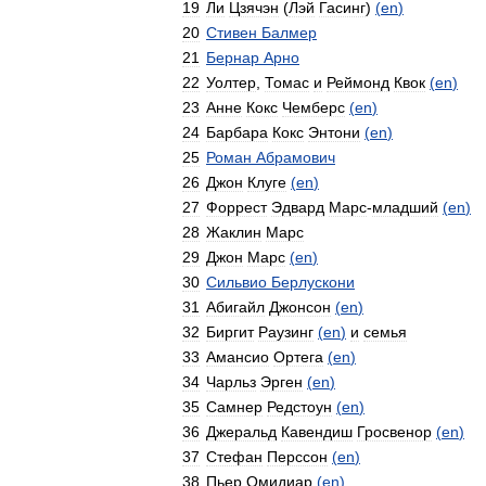
19
Ли
Цзячэн
(
Лэй
Гасинг
)
(
en
)
20
Стивен
Балмер
21
Бернар
Арно
22
Уолтер
,
Томас
и
Реймонд
Квок
(
en
)
23
Анне
Кокс
Чемберс
(
en
)
24
Барбара
Кокс
Энтони
(
en
)
25
Роман
Абрамович
26
Джон
Клуге
(
en
)
27
Форрест
Эдвард
Марс
-
младший
(
en
)
28
Жаклин
Марс
29
Джон
Марс
(
en
)
30
Сильвио
Берлускони
31
Абигайл
Джонсон
(
en
)
32
Биргит
Раузинг
(
en
)
и
семья
33
Амансио
Ортега
(
en
)
34
Чарльз
Эрген
(
en
)
35
Самнер
Редстоун
(
en
)
36
Джеральд
Кавендиш
Гросвенор
(
en
)
37
Стефан
Перссон
(
en
)
38
Пьер
Омидиар
(
en
)