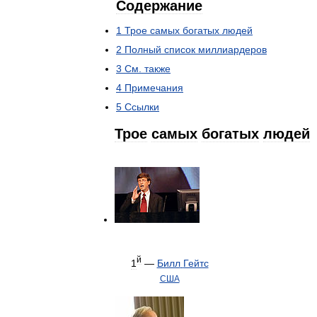
Содержание
1
Трое
самых
богатых
людей
2
Полный
список
миллиардеров
3
См
.
также
4
Примечания
5
Ссылки
Трое
самых
богатых
людей
й
1
—
Билл
Гейтс
США