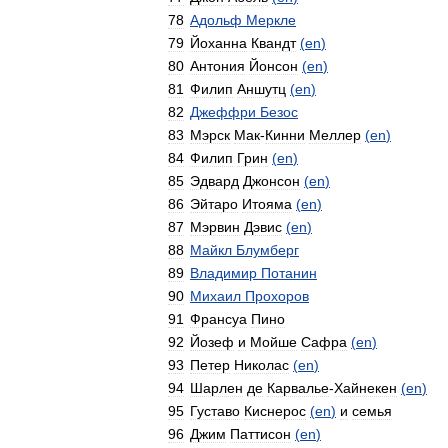
78
Адольф
Меркле
79
Йоханна
Квандт
(
en
)
80
Антония
Йонсон
(
en
)
81
Филип
Аншутц
(
en
)
82
Джеффри
Безос
83
Мэрск
Мак
-
Кинни
Меллер
(
en
)
84
Филип
Грин
(
en
)
85
Эдвард
Джонсон
(
en
)
86
Эйтаро
Итояма
(
en
)
87
Мэрвин
Дэвис
(
en
)
88
Майкл
Блумберг
89
Владимир
Потанин
90
Михаил
Прохоров
91
Франсуа
Пино
92
Йозеф
и
Мойше
Сафра
(
en
)
93
Петер
Николас
(
en
)
94
Шарлен
де
Карвалье
-
Хайнекен
(
en
)
95
Густаво
Киснерос
(
en
)
и
семья
96
Джим
Паттисон
(
en
)