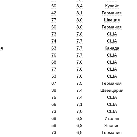
60
8
,
4
Кувейт
42
8
,
1
Германия
77
8
,
0
Швеция
60
8
,
0
Германия
73
7
,
8
США
74
7
,
7
США
ья
63
7
,
7
Канада
76
7
,
7
США
68
7
,
6
США
77
7
,
6
США
53
7
,
6
США
87
7
,
5
Германия
38
7
,
4
Швейцария
75
7
,
4
США
66
7
,
1
США
73
7
,
0
США
68
6
,
9
Италия
58
6
,
9
Япония
73
6
,
8
Германия