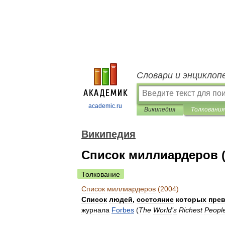
Словари и энциклоп
academic.ru
Википедия
Толкования
Википедия
Список миллиардеров (
Толкование
Список
миллиардеров
(
2004
)
Список
людей
,
состояние
которых
пре
журнала
Forbes
(
The
World
’
s
Richest
Peopl