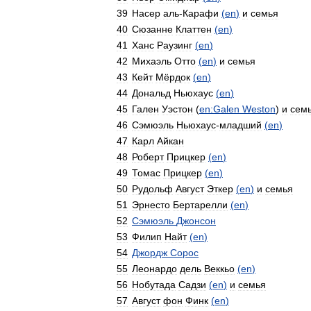
39
Насер
аль
-
Карафи
(
en
)
и
семья
40
Сюзанне
Клаттен
(
en
)
41
Ханс
Раузинг
(
en
)
42
Михаэль
Отто
(
en
)
и
семья
43
Кейт
Мёрдок
(
en
)
44
Дональд
Ньюхаус
(
en
)
45
Гален
Уэстон
(
en:Galen
Weston
)
и
сем
46
Сэмюэль
Ньюхаус
-
младший
(
en
)
47
Карл
Айкан
48
Роберт
Прицкер
(
en
)
49
Томас
Прицкер
(
en
)
50
Рудольф
Август
Эткер
(
en
)
и
семья
51
Эрнесто
Бертарелли
(
en
)
52
Сэмюэль
Джонсон
53
Филип
Найт
(
en
)
54
Джордж
Сорос
55
Леонардо
дель
Веккьо
(
en
)
56
Нобутада
Садзи
(
en
)
и
семья
57
Август
фон
Финк
(
en
)