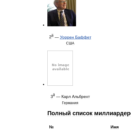
й
2
—
Уоррен
Баффет
США
й
3
—
Карл
Альбрехт
Германия
Полный
список
миллиардер
№
Имя