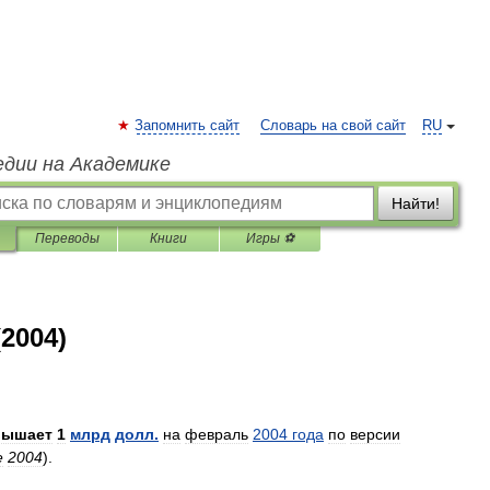
Запомнить сайт
Словарь на свой сайт
RU
едии на Академике
Найти!
Переводы
Книги
Игры ⚽
2004)
вышает
1
млрд
долл
.
на
февраль
2004
года
по
версии
e
2004
).