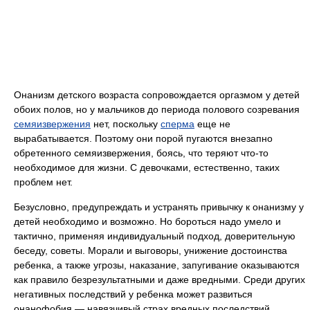
Онанизм детского возраста сопровождается оргазмом у детей
обоих полов, но у мальчиков до периода полового созревания
семяизвержения
нет, поскольку
сперма
еще не
вырабатывается. Поэтому они порой пугаются внезапно
обретенного семяизвержения, боясь, что теряют что-то
необходимое для жизни. С девочками, естественно, таких
проблем нет.
Безусловно, предупреждать и устранять привычку к онанизму у
детей необходимо и возможно. Но бороться надо умело и
тактично, применяя индивидуальный подход, доверительную
беседу, советы. Морали и выговоры, унижение достоинства
ребенка, а также угрозы, наказание, запугивание оказываются
как правило безрезультатными и даже вредными. Среди других
негативных последствий у ребенка может развиться
онанофобия — навязчивый страх вредных последствий