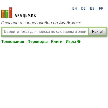
EN
DE
ES
FR
academic.ru
Словари и энциклопедии на Академике
Найти!
Толкования
Переводы
Книги
Игры ⚽