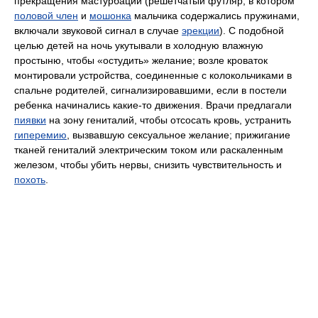
прекращения мастурбации (решетчатый футляр, в котором
половой член
и
мошонка
мальчика содержались пружинами,
включали звуковой сигнал в случае
эрекции
). С подобной
целью детей на ночь укутывали в холодную влажную
простыню, чтобы «остудить» желание; возле кроваток
монтировали устройства, соединенные с колокольчиками в
спальне родителей, сигнализировавшими, если в постели
ребенка начинались какие-то движения. Врачи предлагали
пиявки
на зону гениталий, чтобы отсосать кровь, устранить
гиперемию
, вызвавшую сексуальное желание; прижигание
тканей гениталий электрическим током или раскаленным
железом, чтобы убить нервы, снизить чувствительность и
похоть
.