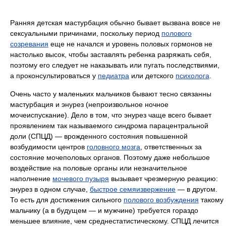
Ранняя детская мастурбация обычно бывает вызвана вовсе не
сексуальными причинами, поскольку период
полового
созревания
еще не начался и уровень половых гормонов не
настолько высок, чтобы заставлять ребенка разряжать себя,
поэтому его следует не наказывать или пугать последствиями,
а проконсультироваться у
педиатра
или детского
психолога
.
Очень часто у маленьких мальчиков бывают тесно связанны
мастурбация и энурез (непроизвольное ночное
мочеиспускание). Дело в том, что энурез чаще всего бывает
проявлением так называемого синдрома парацентральной
доли (СПЦД) — врожденного состояния повышенной
возбудимости центров
головного мозга
, ответственных за
состояние мочеполовых органов. Поэтому даже небольшое
воздействие на половые органы или незначительное
наполнение
мочевого пузыря
вызывает чрезмерную реакцию:
энурез в одном случае,
быстрое семяизвержение
— в ​​другом.
То есть для достижения сильного
полового возбуждения
такому
мальчику (а в будущем — и мужчине) требуется гораздо
меньшее влияние, чем среднестатистическому. СПЦД лечится