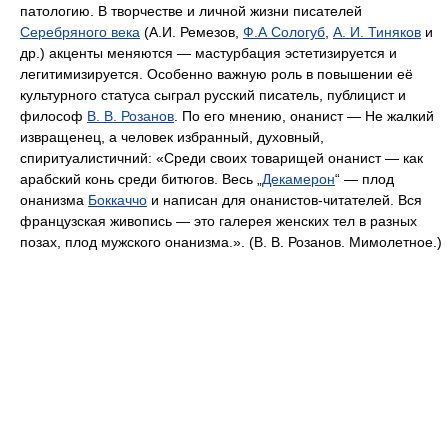
патологию. В творчестве и личной жизни писателей
Серебряного века
(А.И. Ремезов,
Ф.А Сологуб
,
А. И. Тиняков
и
др.) акценты меняются — мастурбация эстетизируется и
легитимизируется. Особенно важную роль в повышении её
культурного статуса сыграл русский писатель, публицист и
философ
В. В. Розанов
. По его мнению, онанист — Не жалкий
извращенец, а человек избранный, духовный,
спиритуалистичний: «Среди своих товарищей онанист — как
арабский конь среди битюгов. Весь „
Декамерон
“ — плод
онанизма
Боккаччо
и написан для онанистов-читателей. Вся
французская живопись — это галерея женских тел в разных
позах, плод мужского онанизма.». (В. В. Розанов. Мимолетное.)