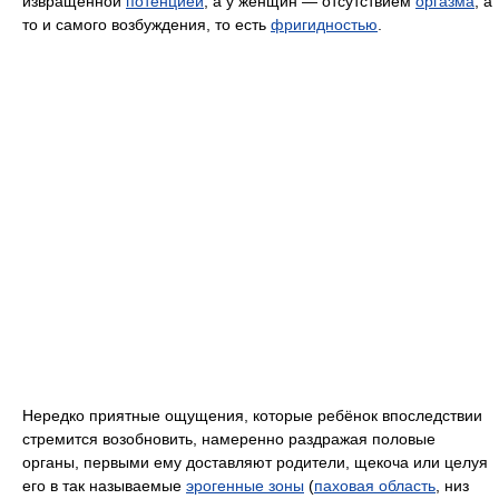
извращенной
потенцией
, а у женщин — отсутствием
оргазма
, а
то и самого возбуждения, то есть
фригидностью
.
Нередко приятные ощущения, которые ребёнок впоследствии
стремится возобновить, намеренно раздражая половые
органы, первыми ему доставляют родители, щекоча или целуя
его в так называемые
эрогенные зоны
(
паховая область
, низ