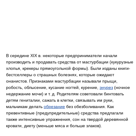
В середине XIX в. некоторые предприниматели начали
производить и продавать средства от мастурбации (кукурузные
хлопья, крекеры прямоугольной формы). Были изданы книги-
бестселлеры о страшных болезнях, которые ожидают
онанистов. Признаками мастурбации называли прыщи,
робость, облысение, кусание ногтей, курение,
энурез
(ночное
недержание мочи) и т. д. Родителям советовали бинтовать
детям гениталии, сажать в клетки, связывать им руки,
мальчикам делать
обрезание
без обезболивания. Как
превентивные (предупредительные) средства предлагали
также интенсивные упражнения, сон на твердой деревянной
кровати, диету (меньше мяса и больше злаков).