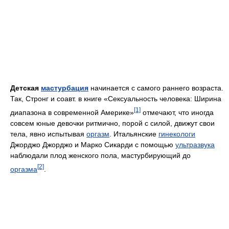
Детская
мастурбация
начинается с самого раннего возраста.
Так, Стронг и соавт. в книге «Сексуальность человека: Ширина
[1]
диапазона в современной Америке»
отмечают, что иногда
совсем юные девочки ритмично, порой с силой, движут свои
тела, явно испытывая
оргазм
. Итальянские
гинекологи
Джорджо Джорджо и Марко Сикарди с помощью
ультразвука
наблюдали плод женского пола, мастурбирующий до
[2]
оргазма
.