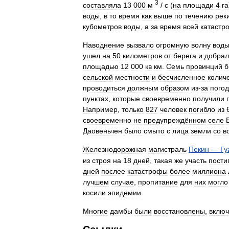
3
составляла
13
000
м
/
с
(
на
площади
4
га
воды
,
в
то
время
как
выше
по
течению
рек
кубометров
воды
,
а
за
время
всей
катастр
Наводнение
вызвало
огромную
волну
вод
ушел
на
50
километров
от
берега
и
добрал
площадью
12
000
кв
км
.
Семь
провинций
б
сельской
местности
и
бесчисленное
колич
проводиться
должным
образом
из
-
за
пого
пунктах
,
которые
своевременно
получили
Например
,
только
827
человек
погибло
из
своевременно
не
предупреждённом
селе
Даовеньчен
было
смыто
с
лица
земли
со
в
Железнодорожная
магистраль
Пекин
—
Гу
из
строя
на
18
дней
,
такая
же
участь
пости
дней
послее
катастрофы
более
миллиона
лучшем
случае
,
пропитание
для
них
могло
косили
эпидемии
.
Многие
дамбы
были
восстановлены
,
вклю