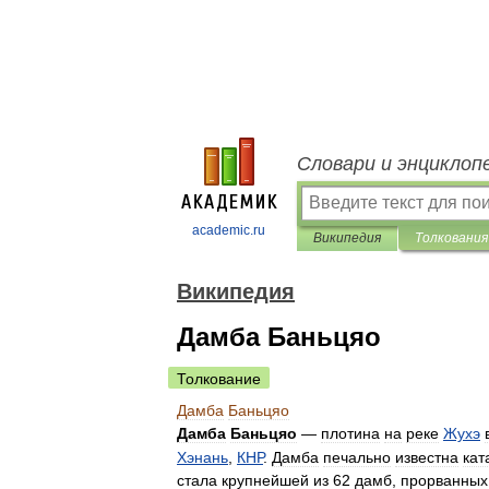
Словари и энциклоп
academic.ru
Википедия
Толкования
Википедия
Дамба Баньцяо
Толкование
Дамба
Баньцяо
Дамба
Баньцяо
—
плотина
на
реке
Жухэ
Хэнань
,
КНР
.
Дамба
печально
известна
кат
стала
крупнейшей
из
62
дамб
,
прорванных