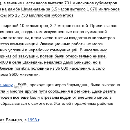
),
в
течение
шести
часов
вытекло
701
миллионов
кубометров
и
на
дамбе
Шиманьтань
за
5
,
5
часов
вытекло
1
670
миллионов
офы
это
15
738
миллионов
кубометров
.
ы
шириной
10
километров
,
3
-
7
метров
высотой
.
Прилив
за
час
ся
равнин
,
создал
там
искусственные
озера
суммарной
ыли
затоплены
,
в
том
числе
тысячи
квадратных
километров
ество
коммуникаций
.
Эвакуационные
работы
не
могли
дных
условий
и
нерабочих
коммуникаций
.
В
населенных
приказ
об
эвакуации
,
потери
были
относительно
низкие
.
6000
в
селе
Шахедянь
,
недалеко
дамб
Баньцяо
,
но
в
Вэньчэн
погибла
половина
из
36
000
населения
,
а
село
семи
9600
жителями
.
русск
.
анчжоу
,
проходящая
через
Чжумадянь
,
была
выведена
(
англ
.)
гла
и
многие
другие
пути
сообщения
в
регионе
.
Даже
девять
людей
всё
ещё
были
отрезаны
водой
от
внешнего
мира
;
в
сбрасываться
с
самолетов
.
Жителей
поражённых
районов
чая
Баньцяо
,
в
1993
г
.