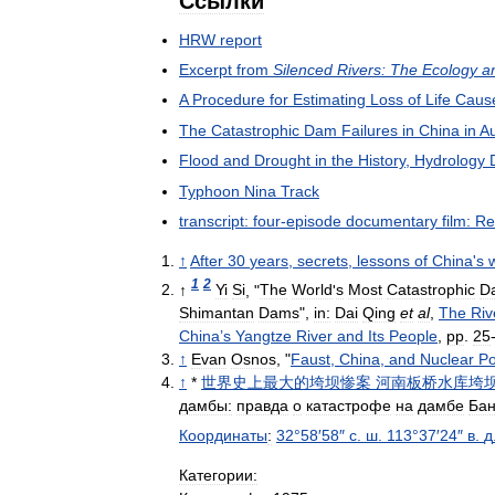
Ссылки
HRW
report
Excerpt
from
Silenced
Rivers:
The
Ecology
a
A
Procedure
for
Estimating
Loss
of
Life
Caus
The
Catastrophic
Dam
Failures
in
China
in
A
Flood
and
Drought
in
the
History
,
Hydrology
Typhoon
Nina
Track
transcript:
four
-
episode
documentary
film:
Re
↑
After
30
years
,
secrets
,
lessons
of
China
'
s
1
2
↑
Yi
Si
, "
The
World
'
s
Most
Catastrophic
D
Shimantan
Dams
",
in:
Dai
Qing
et
al
,
The
Riv
China
’
s
Yangtze
River
and
Its
People
,
pp
.
25
↑
Evan
Osnos
, "
Faust
,
China
,
and
Nuclear
P
↑
*
世界史上最大的垮坝惨案
河南板桥水库垮
дамбы:
правда
о
катастрофе
на
дамбе
Бан
Координаты
:
32
°
58
′
58
″
с
.
ш
.
113
°
37
′
24
″
в
.
д
Категории: