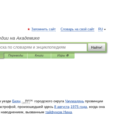
Запомнить сайт
Словарь на свой сайт
RU
едии на Академике
Найти!
Переводы
Книги
Игры ⚽
русск
.
в
уезде
Биян
городского
округа
Чжумадянь
провинции
(
англ
.)
астрофой
,
произошедшей
здесь
8
августа
1975
года
,
когда
она
наводнением
,
вызванным
тайфуном
Нина
.