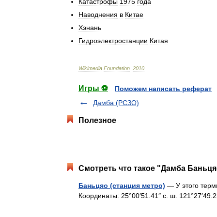
Катастрофы
1975
года
Наводнения
в
Китае
Хэнань
Гидроэлектростанции
Китая
Wikimedia
Foundation
.
2010
.
Игры ⚽
Поможем написать реферат
Дамба (РСЗО)
Полезное
Смотреть что такое "Дамба Баньця
Баньцяо (станция метро)
— У этого терм
Координаты: 25°00′51.41″ с. ш. 121°27′49.2