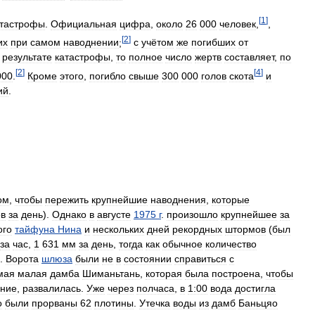
[
1
]
атастрофы
.
Официальная
цифра
,
около
26
000
человек
,
,
[
2
]
их
при
самом
наводнении
;
c
учётом
же
погибших
от
результате
катастрофы
,
то
полное
число
жертв
составляет
,
по
[
2
]
[
4
]
000
.
Кроме
этого
,
погибло
свыше
300
000
голов
скота
и
ий
.
ом
,
чтобы
пережить
крупнейшие
наводнения
,
которые
ов
за
день
).
Однако
в
августе
1975
г
.
произошло
крупнейшее
за
ого
тайфуна
Нина
и
нескольких
дней
рекордных
штормов
(
был
за
час
,
1
631
мм
за
день
,
тогда
как
обычное
количество
).
Ворота
шлюза
были
не
в
состоянии
справиться
с
мая
малая
дамба
Шиманьтань
,
которая
была
построена
,
чтобы
ение
,
развалилась
.
Уже
через
полчаса
,
в
1:00
вода
достигла
о
были
прорваны
62
плотины
.
Утечка
воды
из
дамб
Баньцяо