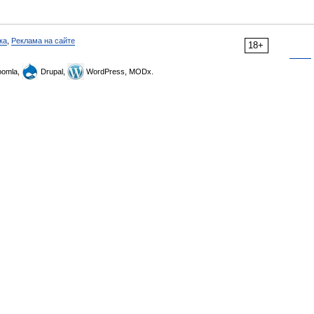
ка
,
Реклама на сайте
18+
omla,
Drupal,
WordPress, MODx.