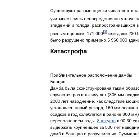
Существуют
разные
оценки
числа
жертв
к
учитывает
лишь
непосредственно
утонувш
эпидемий
и
голода
,
распространившихся
в
[
3
]
разным
оценкам
,
171
000
или
даже
230
было
разрушено
примерно
5
960
000
здан
Катастрофа
Приблизительное
расположение
дамбы
Банцяо
Дамба
была
сконструирована
таким
образ
случаются
раз
в
тысячу
лет
(
306
мм
осадк
2000
лет
наводнение
,
как
следствие
мощн
установлен
новый
рекорд
,
160
мм
осадков
осадков
в
год
колеблется
в
районе
800
мм
переполнением
воды
.
8
августа
в
00:30
са
выдержать
крупнейшее
за
500
лет
наводн
дамб
в
Баньцяо
и
разрушила
их
.
Суммарн