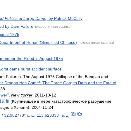
nd
Politics
of
Large
Dams
,
by
Patrick
McCully
ed
by
Dam
Failure
(
недоступная
ссылка
)
ugust
1975
Department
of
Henan
(
Simplified
Chinese
)
(
недоступная
ссылка
)
member
the
Flood
in
August
1975
worst
dams
burst
accident
surface
am
Failures:
The
August
1975
Collapse
of
the
Banqiao
and
er
Dragon
Has
Come
!
:
The
Three
Gorges
Dam
and
the
Fate
of
-
38
.
ower
".
New
Yorker
,
2011
-
10
-
12
坝真相
(
Крупнейшее
в
мере
катастрофическое
разрушение
ьцяо
в
Хэнани
),
2004
-
11
-
24
(
G
)
(
O
)
.
/
32
.
982778
°
с
.
ш
.
113
.
623333
°
в
.
д
.