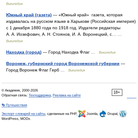
Википедия
Южный край (газета)
— «Южный край» газета, которая
издавалась на русском языке в Харькове (Российская империя)
с 1 декабря 1880 года по 1918 год. Издатели редакторы
А. А. Иозефович, А. Н. Стоянов, И. А. Воронецкий, с… …
Википедия
Находка (город)
— Город Находка Флаг …
Википедия
Воронеж, губернский город Воронежской губернии
—
Город Воронеж Флаг Герб …
Википедия
© Академик, 2000-2026
18+
Обратная связь:
Техподдержка
,
Реклама на сайте
👣 Путешествия
Экспорт словарей на сайты
, сделанные на PHP,
Joomla,
Drupal,
WordPress, MODx.