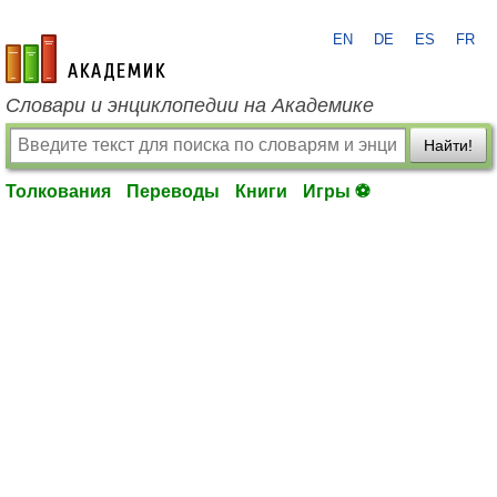
EN
DE
ES
FR
academic.ru
Словари и энциклопедии на Академике
Найти!
Толкования
Переводы
Книги
Игры ⚽