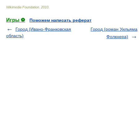
Wikimedia Foundation
.
2010
.
Игры ⚽
Поможем написать реферат
Город (Ивано-Франковская
Город (роман Уильяма
область)
Фолкнера)