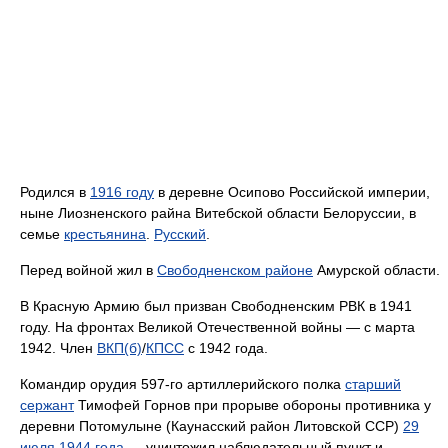
Родился в
1916 году
в деревне Осипово Российской империи,
ныне Лиозненского райна Витебской области Белоруссии, в
семье
крестьянина
.
Русский
.
Перед войной жил в
Свободненском районе
Амурской области.
В Красную Армию был призван Свободненским РВК в 1941
году. На фронтах Великой Отечественной войны — с марта
1942. Член
ВКП(б)
/
КПСС
с 1942 года.
Командир орудия 597-го артиллерийского полка
старший
сержант
Тимофей Горнов при прорыве обороны противника у
деревни Потомулыне (Каунасский район Литовской ССР)
29
июля
1944 года
— уничтожил наблюдательный пункт и