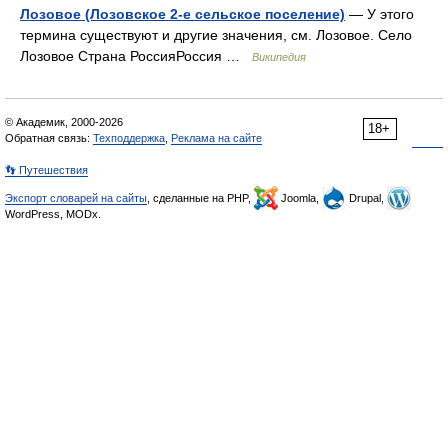
Лозовое (Лозовское 2-е сельское поселение)
— У этого
термина существуют и другие значения, см. Лозовое. Село
Лозовое Страна РоссияРоссия …
Википедия
© Академик, 2000-2026
18+
Обратная связь:
Техподдержка
,
Реклама на сайте
👣 Путешествия
Экспорт словарей на сайты
, сделанные на PHP,
Joomla,
Drupal,
WordPress, MODx.