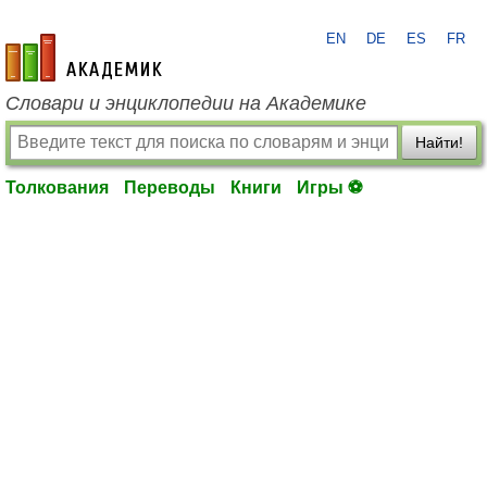
EN
DE
ES
FR
academic.ru
Словари и энциклопедии на Академике
Найти!
Толкования
Переводы
Книги
Игры ⚽