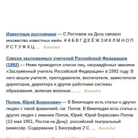
Известные ростовчане
— С Ростовом на Дону связано
множество известных имён. # А Б В Г Д Е Ё Ж З И К Л М Н О П
Р С Т У Ф Х Ц …
Википедия
Список заслуженных учителей Российской Федерации
(1992)
— Ниже приводится список лиц, награждённых званием
«Заслуженный учитель Российской Федерации» в 1992 году. В
него вошли учителя, преподаватели, воспитатели, заместители
директоров, директора и другие работники системы
образования, включая военные… …
Википедия
Попов, Юрий Борисович
— В Википедии есть статьи о других
людях с такой фамилией, см. Попов. В Википедии есть статьи о
других людях с именем Попов, Юрий. Юрий Борисович Попов
(12 мая 1951, Ростов на Дону) российский театральный
режиссёр. Содержание 1 Биография 2 С …
Википедия