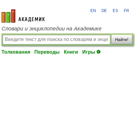
EN
DE
ES
FR
academic.ru
Словари и энциклопедии на Академике
Найти!
Толкования
Переводы
Книги
Игры ⚽