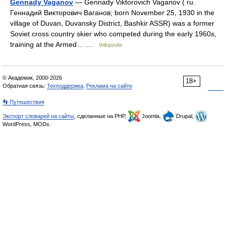
Gennady Vaganov
— Gennady Viktorovich Vaganov ( ru.
Геннадий Викторович Ваганов; born November 25, 1930 in the
village of Duvan, Duvansky District, Bashkir ASSR) was a former
Soviet cross country skier who competed during the early 1960s,
training at the Armed… …
Wikipedia
© Академик, 2000-2026
18+
Обратная связь:
Техподдержка
,
Реклама на сайте
👣 Путешествия
Экспорт словарей на сайты
, сделанные на PHP,
Joomla,
Drupal,
WordPress, MODx.