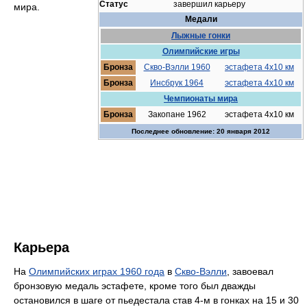
Статус
завершил карьеру
мира.
Медали
Лыжные гонки
Олимпийские игры
Бронза
Скво-Вэлли 1960
эстафета 4x10 км
Бронза
Инсбрук 1964
эстафета 4x10 км
Чемпионаты мира
Бронза
Закопане 1962
эстафета 4x10 км
Последнее обновление: 20 января 2012
Карьера
На
Олимпийских играх 1960 года
в
Скво-Вэлли
, завоевал
бронзовую медаль эстафете, кроме того был дважды
остановился в шаге от пьедестала став 4-м в гонках на 15 и 30