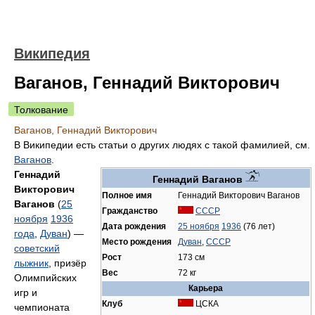
Википедия
Ваганов, Геннадий Викторович
Толкование
Ваганов, Геннадий Викторович
В Википедии есть статьи о других людях с такой фамилией, см.
Ваганов
.
Геннадий
Геннадий Ваганов
Викторович
Полное имя
Геннадий Викторович Ваганов
Ваганов
(
25
Гражданство
СССР
ноября
1936
Дата рождения
25 ноября
1936
(76 лет)
года
,
Дуван
) —
Место рождения
Дуван
,
СССР
советский
Рост
173 см
лыжник
, призёр
Вес
72 кг
Олимпийских
Карьера
игр и
Клуб
ЦСКА
чемпионата