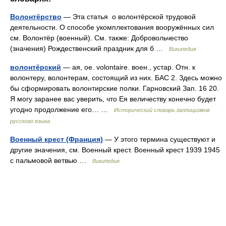
Волонтёрство
— Эта статья о волонтёрской трудовой
деятельности. О способе укомплектования вооружённых сил
см. Волонтёр (военный). См. также: Добровольчество
(значения) Рождественский праздник для б …
Википедия
волонтёрский
— ая, ое. volontaire. воен., устар. Отн. к
волонтеру, волонтерам, состоящий из них. БАС 2. Здесь можно
бы сформировать волонтирские полки. Гарновский Зап. 16 20.
Я могу заранее вас уверить, что Ея величеству конечно будет
угодно продолжение его… …
Исторический словарь галлицизмов
русского языка
Военный крест (Франция)
— У этого термина существуют и
другие значения, см. Военный крест. Военный крест 1939 1945
с пальмовой ветвью …
Википедия