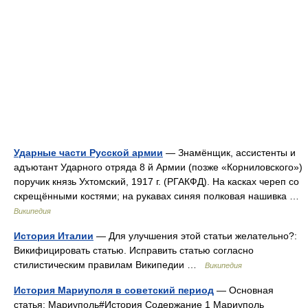
Ударные части Русской армии
— Знамёнщик, ассистенты и
адъютант Ударного отряда 8 й Армии (позже «Корниловского»)
поручик князь Ухтомский, 1917 г. (РГАКФД). На касках череп со
скрещёнными костями; на рукавах синяя полковая нашивка …
Википедия
История Италии
— Для улучшения этой статьи желательно?:
Викифицировать статью. Исправить статью согласно
стилистическим правилам Википедии …
Википедия
История Мариуполя в советский период
— Основная
статья: Мариуполь#История Содержание 1 Мариуполь