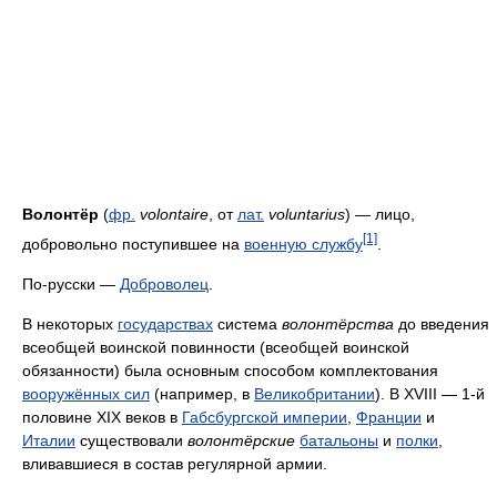
Волонтёр
(
фр.
volontaire
, от
лат.
voluntarius
) — лицо,
[1]
добровольно поступившее на
военную службу
.
По-русски —
Доброволец
.
В некоторых
государствах
система
волонтёрства
до введения
всеобщей воинской повинности (всеобщей воинской
обязанности) была основным способом комплектования
вооружённых сил
(например, в
Великобритании
). В XVIII — 1-й
половине XIX веков в
Габсбургской империи
,
Франции
и
Италии
существовали
волонтёрские
батальоны
и
полки
,
вливавшиеся в состав регулярной армии.