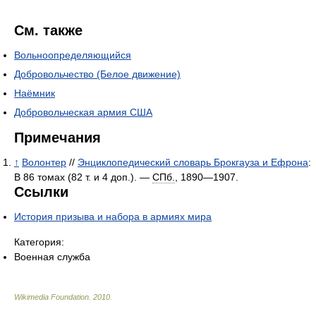
См. также
Вольноопределяющийся
Добровольчество (Белое движение)
Наёмник
Добровольческая армия США
Примечания
↑
Волонтер
//
Энциклопедический словарь Брокгауза и Ефрона
:
В 86 томах (82 т. и 4 доп.). —
СПб.
, 1890—1907.
Ссылки
История призыва и набора в армиях мира
Категория:
Военная служба
Wikimedia Foundation
.
2010
.