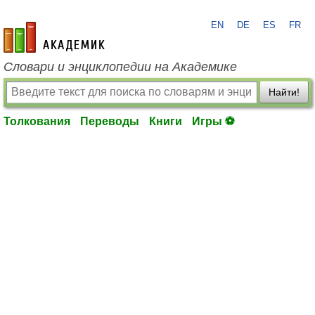
EN
DE
ES
FR
academic.ru
Словари и энциклопедии на Академике
Найти!
Толкования
Переводы
Книги
Игры ⚽