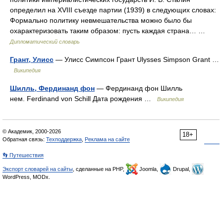
определил на XVIII съезде партии (1939) в следующих словах:
Формально политику невмешательства можно было бы
охарактеризовать таким образом: пусть каждая страна… …
Дипломатический словарь
Грант, Улисс
— Улисс Симпсон Грант Ulysses Simpson Grant …
Википедия
Шилль, Фердинанд фон
— Фердинанд фон Шилль
нем. Ferdinand von Schill Дата рождения …
Википедия
© Академик, 2000-2026
18+
Обратная связь:
Техподдержка
,
Реклама на сайте
👣 Путешествия
Экспорт словарей на сайты
, сделанные на PHP,
Joomla,
Drupal,
WordPress, MODx.