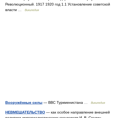
Революционный. 1917 1920 год 1.1 Установление советской
власти …
Википедия
Вооружённые силы
— ВВС Туркменистана …
Википедия
НЕВМЕШАТЕЛЬСТВО
— как особое направление внешней
политики империалистических государств И. В. Сталин