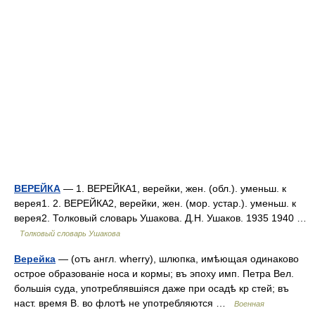
ВЕРЕЙКА
— 1. ВЕРЕЙКА1, верейки, жен. (обл.). уменьш. к
верея1. 2. ВЕРЕЙКА2, верейки, жен. (мор. устар.). уменьш. к
верея2. Толковый словарь Ушакова. Д.Н. Ушаков. 1935 1940 …
Толковый словарь Ушакова
Верейка
— (отъ англ. wherry), шлюпка, имѣющая одинаково
острое образованіе носа и кормы; въ эпоху имп. Петра Вел.
большія суда, употреблявшіяся даже при осадѣ кр стей; въ
наст. время В. во флотѣ не употребляются …
Военная