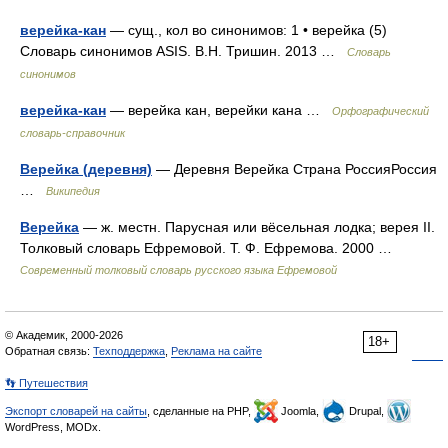
верейка-кан
— сущ., кол во синонимов: 1 • верейка (5)
Словарь синонимов ASIS. В.Н. Тришин. 2013 …
Словарь
синонимов
верейка-кан
— верейка кан, верейки кана …
Орфографический
словарь-справочник
Верейка (деревня)
— Деревня Верейка Страна РоссияРоссия
…
Википедия
Верейка
— ж. местн. Парусная или вёсельная лодка; верея II.
Толковый словарь Ефремовой. Т. Ф. Ефремова. 2000 …
Современный толковый словарь русского языка Ефремовой
© Академик, 2000-2026
18+
Обратная связь:
Техподдержка
,
Реклама на сайте
👣 Путешествия
Экспорт словарей на сайты
, сделанные на PHP,
Joomla,
Drupal,
WordPress, MODx.