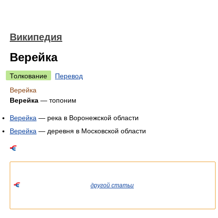
Википедия
Верейка
Толкование
Перевод
Верейка
Верейка
— топоним
Верейка
— река в Воронежской области
Верейка
— деревня в Московской области
Список значений слова или словосочетания со ссылками на
соответствующие статьи.
Если вы попали сюда из
другой статьи
Википедии, пожалуйста,
вернитесь и уточните ссылку так, чтобы она указывала на
статью.