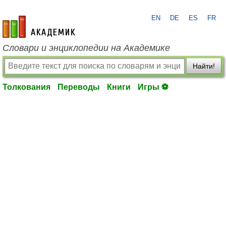
EN
DE
ES
FR
academic.ru
Словари и энциклопедии на Академике
Найти!
Толкования
Переводы
Книги
Игры ⚽