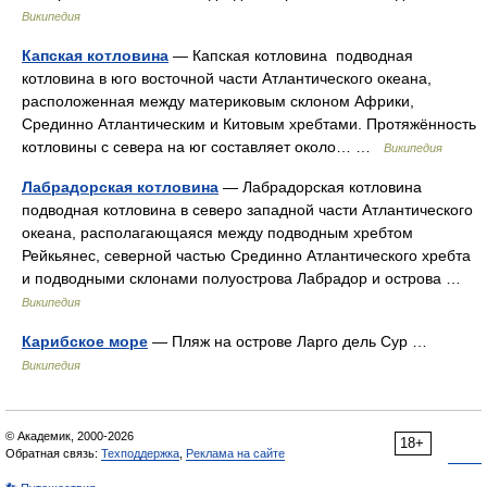
Википедия
Капская котловина
— Капская котловина подводная
котловина в юго восточной части Атлантического океана,
расположенная между материковым склоном Африки,
Срединно Атлантическим и Китовым хребтами. Протяжённость
котловины с севера на юг составляет около… …
Википедия
Лабрадорская котловина
— Лабрадорская котловина
подводная котловина в северо западной части Атлантического
океана, располагающаяся между подводным хребтом
Рейкьянес, северной частью Срединно Атлантического хребта
и подводными склонами полуострова Лабрадор и острова …
Википедия
Карибское море
— Пляж на острове Ларго дель Сур …
Википедия
© Академик, 2000-2026
18+
Обратная связь:
Техподдержка
,
Реклама на сайте