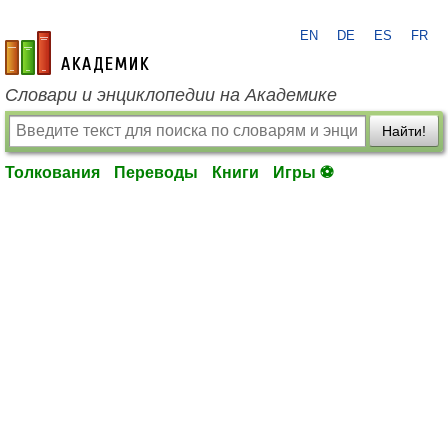
EN
DE
ES
FR
academic.ru
Словари и энциклопедии на Академике
Найти!
Толкования
Переводы
Книги
Игры ⚽