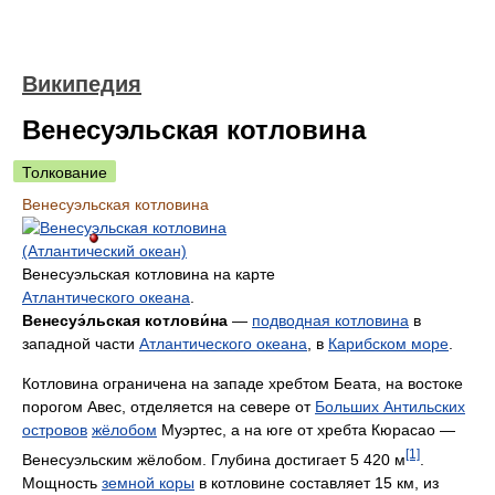
Википедия
Венесуэльская котловина
Толкование
Венесуэльская котловина
Венесуэльская котловина на карте
Атлантического океана
.
Венесуэ́льская котлови́на
—
подводная котловина
в
западной части
Атлантического океана
, в
Карибском море
.
Котловина ограничена на западе хребтом Беата, на востоке
порогом Авес, отделяется на севере от
Больших Антильских
островов
жёлобом
Муэртес, а на юге от хребта Кюрасао —
[1]
Венесуэльским жёлобом. Глубина достигает 5 420 м
.
Мощность
земной коры
в котловине составляет 15 км, из