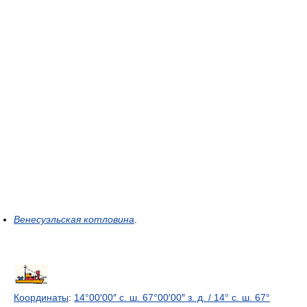
Венесуэльская котловина
.
Координаты
:
14°00′00″ с. ш.
67°00′00″ з. д.
/
14° с. ш.
67°