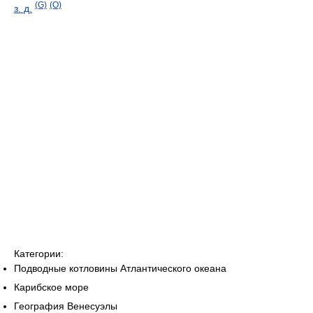
(G)
(O)
з. д.
Категории:
Подводные котловины Атлантического океана
Карибское море
География Венесуэлы