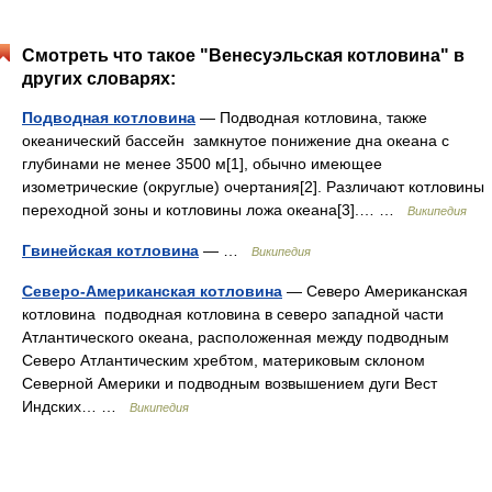
Смотреть что такое "Венесуэльская котловина" в
других словарях:
Подводная котловина
— Подводная котловина, также
океанический бассейн замкнутое понижение дна океана с
глубинами не менее 3500 м[1], обычно имеющее
изометрические (округлые) очертания[2]. Различают котловины
переходной зоны и котловины ложа океана[3].… …
Википедия
Гвинейская котловина
— …
Википедия
Северо-Американская котловина
— Северо Американская
котловина подводная котловина в северо западной части
Атлантического океана, расположенная между подводным
Северо Атлантическим хребтом, материковым склоном
Северной Америки и подводным возвышением дуги Вест
Индских… …
Википедия