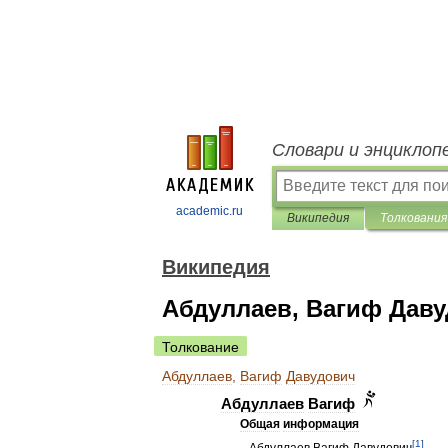
Словари и энциклоп
academic.ru
Википедия
Толкования
Википедия
Абдуллаев, Вагиф Дав
Толкование
Абдуллаев
,
Вагиф
Давудович
Абдуллаев
Вагиф
Общая
информация
[
1
]