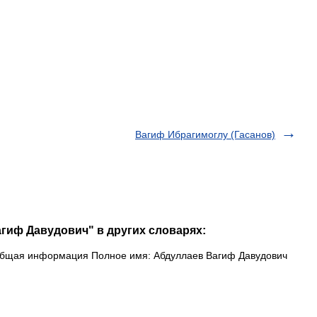
Вагиф Ибрагимоглу (Гасанов)
агиф Давудович" в других словарях:
бщая информация Полное имя: Абдуллаев Вагиф Давудович