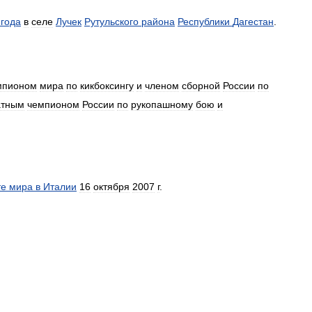
года
в
селе
Лучек
Рутульского
района
Республики
Дагестан
.
мпионом
мира
по
кикбоксингу
и
членом
сборной
России
по
атным
чемпионом
России
по
рукопашному
бою
и
те
мира
в
Италии
16
октября
2007
г
.