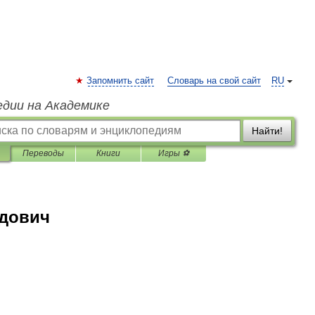
Запомнить сайт
Словарь на свой сайт
RU
едии на Академике
Найти!
Переводы
Книги
Игры ⚽
удович