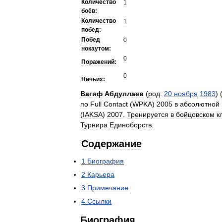
Количество
1
боёв:
Количество
1
побед:
Побед
0
нокаутом:
0
Поражений:
0
Ничьих:
Вагиф
Абдуллаев
(
род
.
20
ноября
1983
) 
по
Full
Contact
(
WPKA
)
2005
в
абсолютной
(
IAKSA
)
2007
.
Тренируется
в
бойцовском
к
Турнира
Единоборств
.
Содержание
1
Биография
2
Карьера
3
Примечание
4
Ссылки
Биография