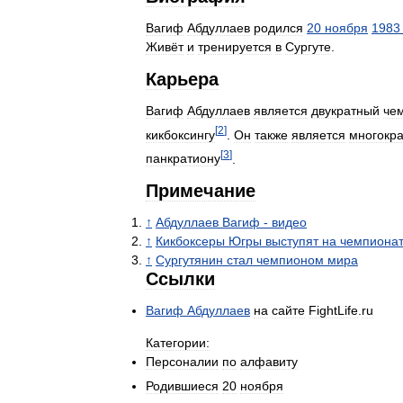
Вагиф
Абдуллаев
родился
20
ноября
1983
Живёт
и
тренируется
в
Сургуте
.
Карьера
Вагиф
Абдуллаев
является
двукратный
че
[
2
]
кикбоксингу
.
Он
также
является
многокр
[
3
]
панкратиону
.
Примечание
↑
Абдуллаев
Вагиф
-
видео
↑
Кикбоксеры
Югры
выступят
на
чемпиона
↑
Сургутянин
стал
чемпионом
мира
Ссылки
Вагиф
Абдуллаев
на
сайте
FightLife
.
ru
Категории:
Персоналии
по
алфавиту
Родившиеся
20
ноября