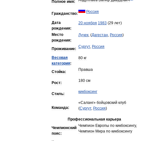
Абдуллаев
Вагиф
Давудович
Полное
имя:
Россия
Гражданство:
Дата
20
ноября
1983
(
29
лет
)
рождения:
Место
Лучек
, (
Дагестан
,
Россия
)
рождения:
Сургут
,
Россия
Проживание:
Весовая
80
кг
категория
:
Правша
Стойка:
180
см
Рост:
кикбоксинг
Стиль:
«
Саланг
»
бойцовский
клуб
Команда:
(
Сургут
,
Россия
)
Профессиональная
карьера
Чемпион
Европы
по
кикбоксингу
,
Чемпионский
Чемпион
Мира
по
кикбоксингу
пояс: