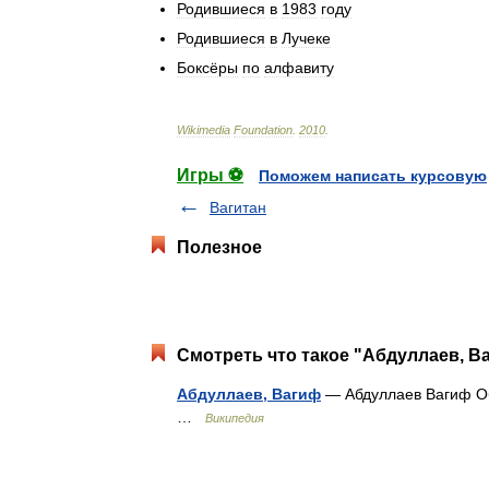
Родившиеся
в
1983
году
Родившиеся
в
Лучеке
Боксёры
по
алфавиту
Wikimedia
Foundation
.
2010
.
Игры ⚽
Поможем написать курсовую
Вагитан
Полезное
Смотреть что такое "Абдуллаев, В
Абдуллаев, Вагиф
— Абдуллаев Вагиф О
…
Википедия