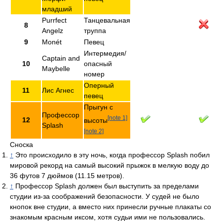
младший
Purrfect
Танцевальная
8
Angelz
труппа
9
Monét
Певец
Интермедия/
Captain and
10
опасный
Maybelle
номер
Оперный
11
Лис Агнес
певец
Прыгун с
Профессор
[note 1]
12
высоты
Splash
[note 2]
Сноска
↑
Это происходило в эту ночь, когда профессор Splash побил
мировой рекорд на самый высокий прыжок в мелкую воду до
36 футов 7 дюймов (11.15 метров).
↑
Профессор Splash должен был выступить за пределами
студии из-за соображений безопасности. У судей не было
кнопок вне студии, а вместо них принесли ручные плакаты со
знакомым красным иксом, хотя судьи ими не пользовались.