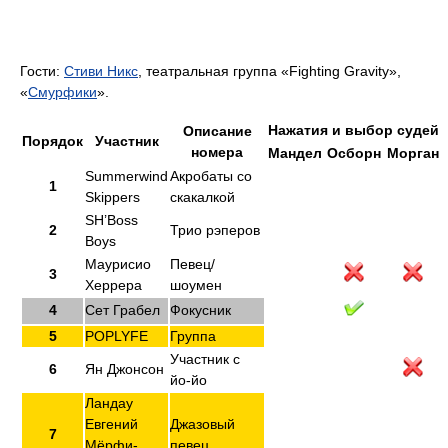
Гости:
Стиви Никс
, театральная группа «Fighting Gravity»,
«
Смурфики
».
Нажатия и выбор судей
Описание
Порядок
Участник
номера
Мандел
Осборн
Морган
Summerwind
Акробаты со
1
Skippers
скакалкой
SH’Boss
2
Трио рэперов
Boys
Маурисио
Певец/
3
Херрера
шоумен
4
Сет Грабел
Фокусник
5
POPLYFE
Группа
Участник с
6
Ян Джонсон
йо-йо
Ландау
Евгений
Джазовый
7
Мёрфи-
певец