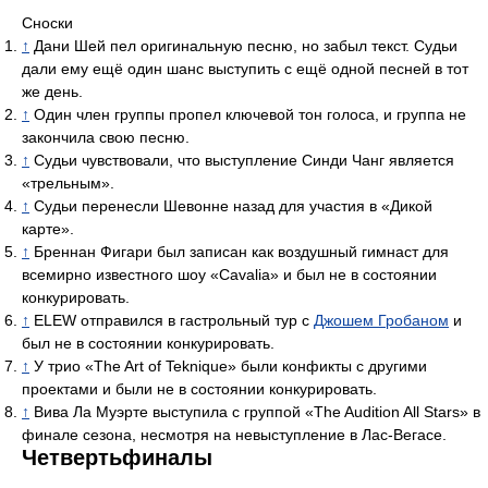
Сноски
↑
Дани Шей пел оригинальную песню, но забыл текст. Судьи
дали ему ещё один шанс выступить с ещё одной песней в тот
же день.
↑
Один член группы пропел ключевой тон голоса, и группа не
закончила свою песню.
↑
Судьи чувствовали, что выступление Синди Чанг является
«трельным».
↑
Судьи перенесли Шевонне назад для участия в «Дикой
карте».
↑
Бреннан Фигари был записан как воздушный гимнаст для
всемирно известного шоу «Cavalia» и был не в состоянии
конкурировать.
↑
ELEW отправился в гастрольный тур с
Джошем Гробаном
и
был не в состоянии конкурировать.
↑
У трио «The Art of Teknique» были конфикты с другими
проектами и были не в состоянии конкурировать.
↑
Вива Ла Муэрте выступила с группой «The Audition All Stars» в
финале сезона, несмотря на невыступление в Лас-Вегасе.
Четвертьфиналы