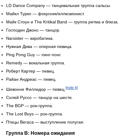
LD Dance Company — танцевальная труппа сальсы.
Майкл Турко — фокусник/иллюзионист.
Майк Стоун и The Kritikal Band — группа ритма и блюза.
Господин Джонс — танцор.
Narsister — акробатика.
Нужная Дива — оперная певица.
Ping Pong Guy — пинг-понг.
Remedy — вокальная группа.
Роберт Картер — певец.
Райан Андреас — певец.
[note 4]
Шевонне Филлидор — певец.
Солей Руссо — танцор на шесте.
The BGP — рок-группа.
The Lost Boys — рок-группа.
Птицы Вегаса — выступление попугая.
Группа B: Номера ожидания