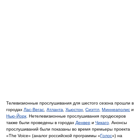
Телевизионные прослушивания для шестого сезона прошли в
городах
Лас-Вегас
,
Атланта
,
Хьюстон
,
Сиэттл
,
Миннеаполис
и
Нью-Йорк
. Нетелевизионные прослушивания продюсеров
также были проведены в городах
Денвер
и
Чикаго
. Анонсы
прослушиваний были показаны во время премьеры проекта
«The Voice» (аналог российской программы «
Голос
») на