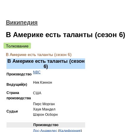
Википедия
В Америке есть таланты (сезон 6)
Толкование
В Америке есть таланты (сезон 6)
В Америке есть таланты (сезон
6)
NBC
Производство
Ник Кэннон
Ведущий(е)
Страна
США
производства
Пирс Морган
Хауи Мандел
Судьи
Шэрон Осборн
Производство
Лос-Анджелес
(
Калифорния
)