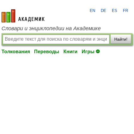
EN
DE
ES
FR
academic.ru
Словари и энциклопедии на Академике
Найти!
Толкования
Переводы
Книги
Игры ⚽