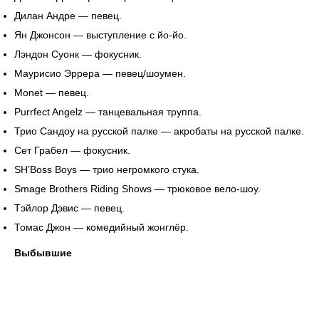
Дилан Андре — певец.
Ян Джонсон — выступление с йо-йо.
Лэндон Суонк — фокусник.
Маурисио Эррера — певец/шоумен.
Monet — певец.
Purrfect Angelz — танцевальная труппа.
Трио Сандоу на русской палке — акробаты на русской палке.
Сет Грабел — фокусник.
SH’Boss Boys — трио негромкого стука.
Smage Brothers Riding Shows — трюковое вело-шоу.
Тэйлор Дэвис — певец.
Томас Джон — комедийный жонглёр.
Выбывшие