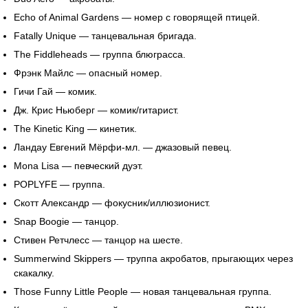
Echo of Animal Gardens — номер с говорящей птицей.
Fatally Unique — танцевальная бригада.
The Fiddleheads — группа блюграсса.
Фрэнк Майлс — опасный номер.
Гичи Гай — комик.
Дж. Крис Ньюберг — комик/гитарист.
The Kinetic King — кинетик.
Ландау Евгений Мёрфи-мл. — джазовый певец.
Mona Lisa — певческий дуэт.
POPLYFE — группа.
Скотт Александр — фокусник/иллюзионист.
Snap Boogie — танцор.
Стивен Ретчлесс — танцор на шесте.
Summerwind Skippers — труппа акробатов, прыгающих через
скакалку.
Those Funny Little People — новая танцевальная группа.