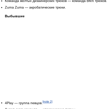
Команда жёлтых дизайнерских трюков — команда BMX трюков.
Zuma Zuma — акробатические трюки.
Выбывшие
[note 2]
4Play — группа певцов.