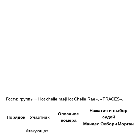
Гости: группы « Hot chelle rae|Hot Chelle Rae», «TRACES».
Нажатия и выбор
Описание
судей
Порядок
Участник
номера
Мандел
Осборн
Морган
Атакующая