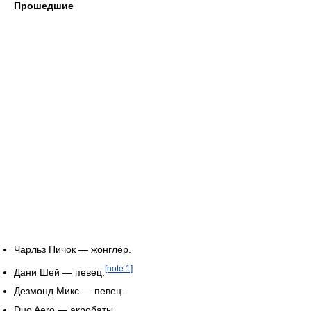
Прошедшие
Чарльз Пичок — жонглёр.
[note 1]
Дани Шей — певец.
Дезмонд Микс — певец.
Duo Aero — акробаты.