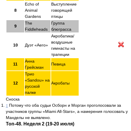
Echo of
Выступление
8
Animal
говорящей
Gardens
птицы
The
Группа
9
Fiddleheads
блюграсса
Акробатика/
воздушные
10
Дуэт «Aero»
гимнасты на
трапеции
Анна
11
Певица
Грейсман
Трио
«Sandou» на
12
Акробаты
русской
палке
Сноска
↑
Потому что оба судьи Осборн и Морган проголосовали за
участников группы «Miami All-Stars», а намерения голосовать у
Манделы не выявлено.
Топ-48. Неделя 2 (19-20 июля)