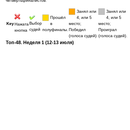
четвертьфиналистов.
Занял или
Занял или
Прошёл
4, или 5
4, или 5
Выбор
Key
в
место;
место;
Нажата
судей
полуфиналы.
Победил
Проиграл
кнопка
(голоса судей).
(голоса судей).
Топ-48. Неделя 1 (12-13 июля)