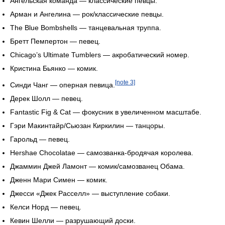
Ангельская команда — классические певцы.
Арман и Ангелина — рок/классические певцы.
The Blue Bombshells — танцевальная труппа.
Бретт Пемпертон — певец.
Chicago’s Ultimate Tumblers — акробатический номер.
Кристина Бьянко — комик.
[note 3]
Синди Чанг — оперная певица.
Дерек Шолл — певец.
Fantastic Fig & Cat — фокусник в увеличенном масштабе.
Гэри Макинтайр/Сьюзан Киркилин — танцоры.
Гарольд — певец.
Hershae Chocolatae — самозванка-бродячая королева.
Джаммин Джей Ламонт — комик/самозванец Обама.
Дженн Мари Симен — комик.
Джесси «Джек Расселл» — выступление собаки.
Келси Норд — певец.
Кевин Шелли — разрушающий доски.