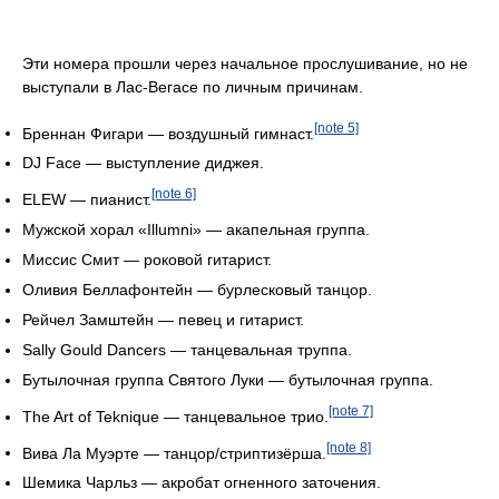
Эти номера прошли через начальное прослушивание, но не
выступали в Лас-Вегасе по личным причинам.
[note 5]
Бреннан Фигари — воздушный гимнаст.
DJ Face — выступление диджея.
[note 6]
ELEW — пианист.
Мужской хорал «Illumni» — акапельная группа.
Миссис Смит — роковой гитарист.
Оливия Беллафонтейн — бурлесковый танцор.
Рейчел Замштейн — певец и гитарист.
Sally Gould Dancers — танцевальная труппа.
Бутылочная группа Святого Луки — бутылочная группа.
[note 7]
The Art of Teknique — танцевальное трио.
[note 8]
Вива Ла Муэрте — танцор/стриптизёрша.
Шемика Чарльз — акробат огненного заточения.