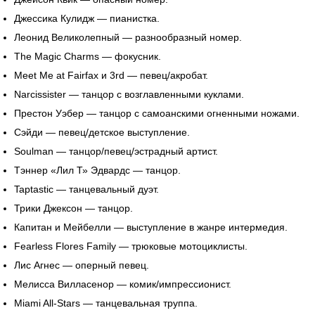
Джессика Кулидж — пианистка.
Леонид Великолепный — разнообразный номер.
The Magic Charms — фокусник.
Meet Me at Fairfax и 3rd — певец/акробат.
Narcissister — танцор с возглавленными куклами.
Престон Уэбер — танцор с самоанскими огненными ножами.
Сэйди — певец/детское выступление.
Soulman — танцор/певец/эстрадный артист.
Тэннер «Лил Т» Эдвардс — танцор.
Taptastic — танцевальный дуэт.
Трики Джексон — танцор.
Капитан и Мейбелли — выступление в жанре интермедия.
Fearless Flores Family — трюковые мотоциклисты.
Лис Агнес — оперный певец.
Мелисса Вилласенор — комик/импрессионист.
Miami All-Stars — танцевальная труппа.