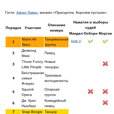
Гости:
Аврил Лавин
, мюзикл «Присцилла. Королев пустыни».
Нажатия и выборы
Описание
судей
Порядок
Участник
номера
Мандел
Осборн
Морган
Miami All-
Танцевальная
[note 1]
1
Stars
труппа
Дезмонд
2
Певец
Микс
Those Funny
Новые
3
Little People
танцоры
Бесстрашная
Трюковые
4
семья
мотоциклисты
Флорес
Squonk
Оперная
5
Opera
группа
Дж. Крис
Комедийный
6
Ньюберг
певец
7
Snap Boogie
Танцор