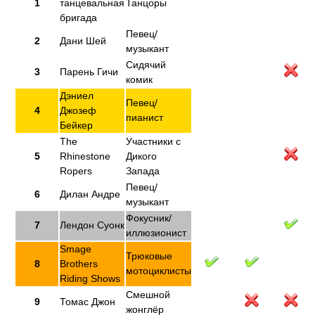
1
танцевальная
Танцоры
бригада
Певец/
2
Дани Шей
музыкант
Сидячий
3
Парень Гичи
комик
Дэниел
Певец/
4
Джозеф
пианист
Бейкер
The
Участники с
5
Rhinestone
Дикого
Ropers
Запада
Певец/
6
Дилан Андре
музыкант
Фокусник/
7
Лендон Суонк
иллюзионист
Smage
Трюковые
8
Brothers
мотоциклисты
Riding Shows
Смешной
9
Томас Джон
жонглёр