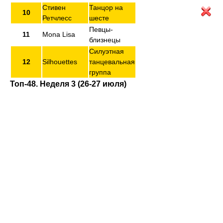
Стивен
Танцор на
10
Ретчлесс
шесте
Певцы-
11
Mona Lisa
близнецы
Силуэтная
12
Silhouettes
танцевальная
группа
Топ-48. Неделя 3 (26-27 июля)