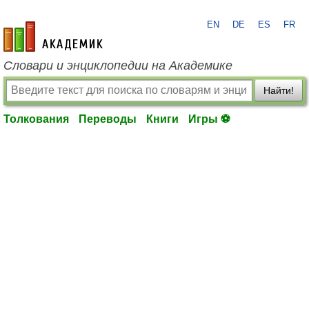
EN
DE
ES
FR
academic.ru
Словари и энциклопедии на Академике
Найти!
Толкования
Переводы
Книги
Игры ⚽