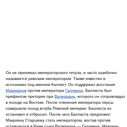
Он не принимал императорского титула, и часто ошибочно
называется римским императором. Также известен в
источниках под именем Каллист. Он поддержал восстание
Макрианов
против императора
Галлиена
. Баллиста был
префектом претория при
Валериане
, которого он сопровождал
в походе на Востоке. После пленения императора персы
совершили поход вглубь Римской империи. Баллиста их
остановил и отбросил. После чего Баллиста предложил
Макриану Старшему стать императором, востав против
оставшегося в Риме сына Валериана — Галлиена. Макриан,