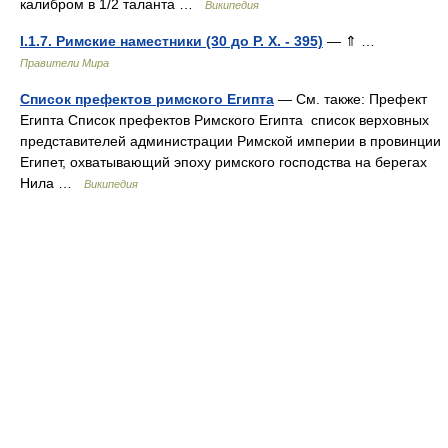
калибром в 1/2 таланта …
Википедия
I.1.7. Римские наместники (30 до Р. Х. - 395)
— ⇑ …
Правители Мира
Список префектов римского Египта
— См. также: Префект
Египта Список префектов Римского Египта список верховных
представителей администрации Римской империи в провинции
Египет, охватывающий эпоху римского господства на берегах
Нила …
Википедия