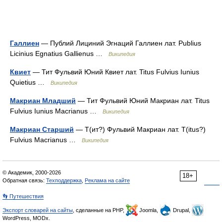
Галлиен
— Публий Лициний Эгнаций Галлиен лат. Publius
Licinius Egnatius Gallienus …
Википедия
Квиет
— Тит Фульвий Юний Квиет лат. Titus Fulvius Iunius
Quietius …
Википедия
Макриан Младший
— Тит Фульвий Юний Макриан лат. Titus
Fulvius Iunius Macrianus …
Википедия
Макриан Старший
— Т(ит?) Фульвий Макриан лат. T(itus?)
Fulvius Macrianus …
Википедия
© Академик, 2000-2026
18+
Обратная связь:
Техподдержка
,
Реклама на сайте
👣 Путешествия
Экспорт словарей на сайты
, сделанные на PHP,
Joomla,
Drupal,
WordPress, MODx.