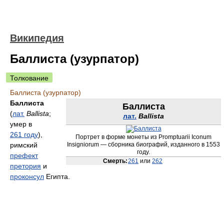
Википедия
Баллиста (узурпатор)
Толкование
Баллиста (узурпатор)
Баллиста
Баллиста
(
лат.
Ballista
;
лат.
Ballista
умер в
261 году
),
Портрет в форме монеты из Promptuarii Iconum
римский
Insigniorum — сборника биографий, изданного в 1553
году.
префект
Смерть:
261
или
262
претория
и
проконсул
Египта.