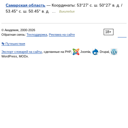
Самарская область
— Координаты: 53°27′ с. ш. 50°27′ в. д. /
53.45° с. ш. 50.45° в. д. …
Википедия
© Академик, 2000-2026
18+
Обратная связь:
Техподдержка
,
Реклама на сайте
👣 Путешествия
Экспорт словарей на сайты
, сделанные на PHP,
Joomla,
Drupal,
WordPress, MODx.