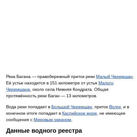
Река Багана — правобережный приток реки
Малый Черемшан
.
Её устье находится в 151 километре от устья
Малого
Черемшана
, около села Нижняя Кондрата. Общая
протяжённость реки Баган — 13 километров.
Вода реки попадает в
Большой Черемшан
, приток
Волги
, и в
конечном итоге попадает в
Каспийское море
, не имеющее
сообщения с
Мировым океаном
.
Данные водного реестра