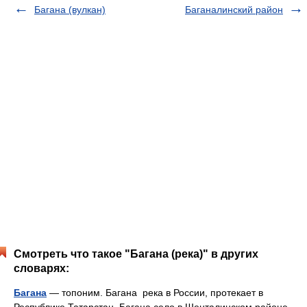
Багана (вулкан)
Баганалинский район
Смотреть что такое "Багана (река)" в других
словарях:
Багана
— топоним. Багана река в России, протекает в
Республике Татарстан. Багана село в Шенталинском районе