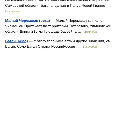
Самарской области. Багана вулкан в Папуа Новой Гвинее …
Википедия
Малый Черемшан (река)
— Малый Черемшан тат. Кече
Чирмешән Протекает по территории Татарстану, Ульяновской
области Длина 213 км Площадь бассейна …
Википедия
Баган (село)
— У этого топонима есть и другие значения, см.
Баган. Село Баган Страна РоссияРоссия …
Википедия