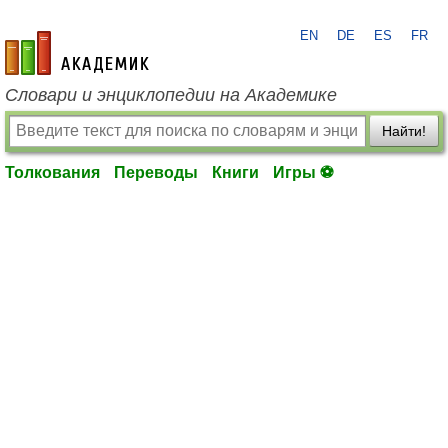
EN
DE
ES
FR
academic.ru
Словари и энциклопедии на Академике
Найти!
Толкования
Переводы
Книги
Игры ⚽