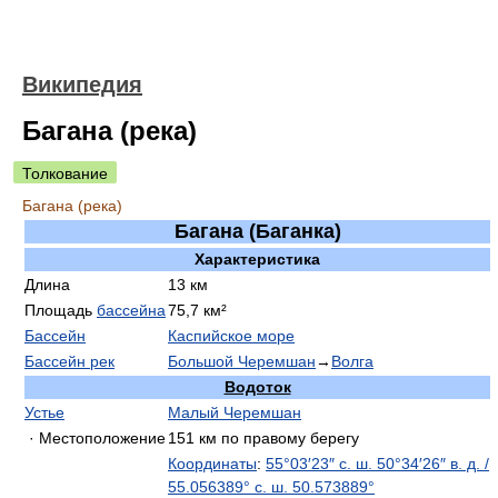
Википедия
Багана (река)
Толкование
Багана (река)
Багана (Баганка)
Характеристика
Длина
13 км
Площадь
бассейна
75,7 км²
Бассейн
Каспийское море
Бассейн рек
Большой Черемшан
→
Волга
Водоток
Устье
Малый Черемшан
· Местоположение
151 км по правому берегу
Координаты
:
55°03′23″ с. ш.
50°34′26″ в. д.
/
55.056389° с. ш.
50.573889°