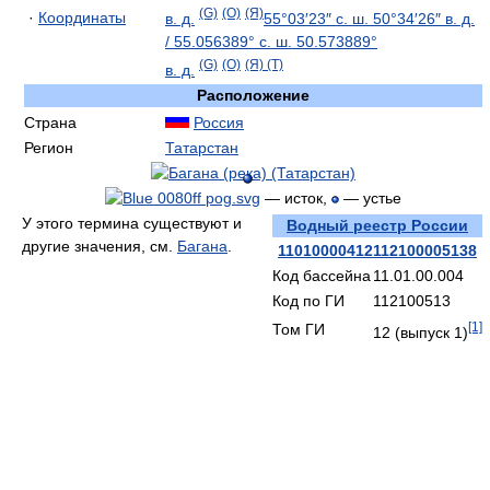
(G)
(O)
(Я)
·
Координаты
в. д.
55°03′23″ с. ш.
50°34′26″ в. д.
/
55.056389° с. ш.
50.573889°
(G)
(O)
(Я)
(T)
в. д.
Расположение
Страна
Россия
Регион
Татарстан
— исток,
— устье
У этого термина существуют и
Водный реестр России
другие значения, см.
Багана
.
11010000412112100005138
Код бассейна
11.01.00.004
Код по ГИ
112100513
[1]
Том ГИ
12 (выпуск 1)