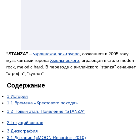
“STANZA”
–
украинская рок-группа
, созданная в 2005 году
музыкантами города
Хмельницкого
, играющая в стиле modern
rock, melodic hard. В переводе с английского “stanza” означает
“строфа”, “куплет”.
Содержание
1
История
1.1
Времена «Крестового похода»
1.2
Новый этап. Появление “STANZA”
2
Текущий состав
3
Дискография
3.1
Дыхание («MOON Records», 2010)