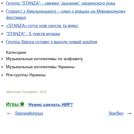
Группа “STANZA” – свежее “дыхание” украинского рока
Гітарист з Хмельницького – один з кращих на Міжнародному
фестивалі
«STANZA» готує нові сингли та відео
"STANZA" - 5 чувств музыки
Группа Stanza готовит к выходу новый альбом
Категории:
Музыкальные коллективы по алфавиту
Музыкальные коллективы Украины
Рок-группы Украины
Wikimedia Foundation
.
2010
.
Игры ⚽
Нужно сделать НИР?
Stanwatkinsius
StarBev