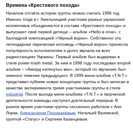
Времена «Крестового похода»
Началом отсчёта истории группы можно считать 1996 год.
Именно тогда в г. Хмельницкий участники разных украинских
коллективов объединяются в составе «Крестового похода» и
выпускают своё первоё детище – альбом «Небо в огне», с
балладной композицией «Чёрный ворон». Собственно эта
легендарная лирическая исповедь «Чёрный ворон» принесла
популярность исполнителям и долго звучала на всех
радиостанциях Украины. Первый альбом был выдержан в
стиле power-trash metal. За ним в 1998 году последовал второй
альбом – «Аккорд натянутых вен», который по звучанию был
немного тяжелее предыдущего. В 1999 мини-альбом «T.N.T.»
представил публике новую концепцию группы и был записан в
качестве эксперимента тремя участниками группы в стиле
industrial
. После выхода мини-альбома «T.N.T.» в творческой
деятельности команды наступил длительный перерыв. В
разное время участники группы сессионно работали с Ани
Лорак,
Александром Пономарёвым
, Натальей Валевской,
группой «Статус» и Сергеем Казанцевым.