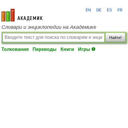
EN
DE
ES
FR
academic.ru
Словари и энциклопедии на Академике
Найти!
Толкования
Переводы
Книги
Игры ⚽