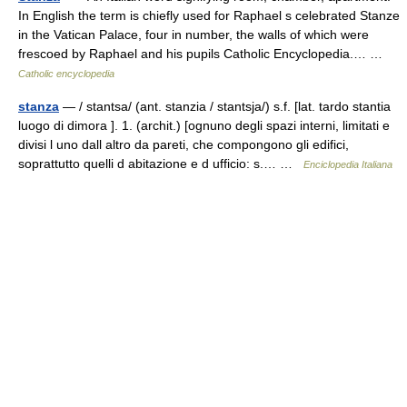
In English the term is chiefly used for Raphael s celebrated Stanze
in the Vatican Palace, four in number, the walls of which were
frescoed by Raphael and his pupils Catholic Encyclopedia.… …
Catholic encyclopedia
stanza
— / stantsa/ (ant. stanzia / stantsja/) s.f. [lat. tardo stantia
luogo di dimora ]. 1. (archit.) [ognuno degli spazi interni, limitati e
divisi l uno dall altro da pareti, che compongono gli edifici,
soprattutto quelli d abitazione e d ufficio: s.… …
Enciclopedia Italiana