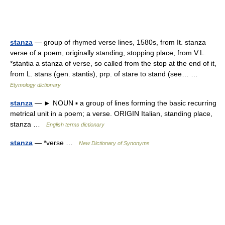
stanza
— group of rhymed verse lines, 1580s, from It. stanza
verse of a poem, originally standing, stopping place, from V.L.
*stantia a stanza of verse, so called from the stop at the end of it,
from L. stans (gen. stantis), prp. of stare to stand (see… …
Etymology dictionary
stanza
— ► NOUN ▪ a group of lines forming the basic recurring
metrical unit in a poem; a verse. ORIGIN Italian, standing place,
stanza …
English terms dictionary
stanza
— *verse …
New Dictionary of Synonyms