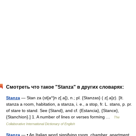
Смотреть что такое "Stanza" в других словарях:
Stanza
— Stan za (st[a^]n z[.a]), n.; pl. {Stanzas} ( z[.a]z). [It.
stanza a room, habitation, a stanza, i. e., a stop, fr. L. stans, p. pr.
of stare to stand. See {Stand}, and cf. {Estancia}, {Stance},
{Stanchion}.] 1. A number of lines or verses forming …
The
Collaborative International Dictionary of English
Stanza
— • An Italian word signifying room, chamber, apartment.