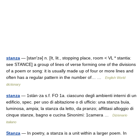
stanza
— [stan′zə] n. [It, lit., stopping place, room < VL * stantia:
see STANCE] a group of lines of verse forming one of the divisions
of a poem or song: it is usually made up of four or more lines and
often has a regular pattern in the number of… …
English World
dictionary
stanza
— 1stàn·za s.f. FO 1a. ciascuno degli ambienti interni di un
edificio, spec. per uso di abitazione o di ufficio: una stanza buia,
luminosa, ampia; la stanza da letto, da pranzo; affittasi alloggio di
cinque stanze, bagno e cucina Sinonimi: 1camera …
Dizionario
italiano
Stanza
— In poetry, a stanza is a unit within a larger poem. In