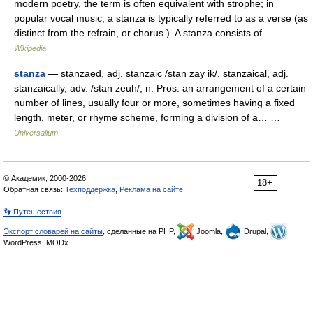
modern poetry, the term is often equivalent with strophe; in
popular vocal music, a stanza is typically referred to as a verse (as
distinct from the refrain, or chorus ). A stanza consists of …
Wikipedia
stanza
— stanzaed, adj. stanzaic /stan zay ik/, stanzaical, adj.
stanzaically, adv. /stan zeuh/, n. Pros. an arrangement of a certain
number of lines, usually four or more, sometimes having a fixed
length, meter, or rhyme scheme, forming a division of a… …
Universalium
© Академик, 2000-2026
18+
Обратная связь:
Техподдержка
,
Реклама на сайте
👣 Путешествия
Экспорт словарей на сайты
, сделанные на PHP,
Joomla,
Drupal,
WordPress, MODx.