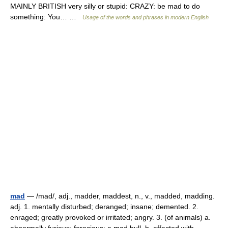
MAINLY BRITISH very silly or stupid: CRAZY: be mad to do
something: You… …
Usage of the words and phrases in modern English
mad
— /mad/, adj., madder, maddest, n., v., madded, madding.
adj. 1. mentally disturbed; deranged; insane; demented. 2.
enraged; greatly provoked or irritated; angry. 3. (of animals) a.