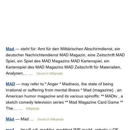
Mad
— steht für: Amt für den Militärischen Abschirmdienst, ein
deutscher Nachrichtendienst MAD Magazin, eine Zeitschrift MAD
Spiel, ein Spiel des MAD Magazins MAD Kartenspiel, ein
Kartenspiel des MAD Magazins MAD Zeitschrift für Materialien,
Analysen,… …
Deutsch Wikipedia
MAD
— may refer to:* Anger * Madness, the state of being
irrational or suffering from mental illness * Mad (magazine) , an
American humor magazine and its various spinoffs: ** MADtv , a
sketch comedy television series ** Mad Magazine Card Game **
The… …
Wikipedia
Mád
— Mád …
Deutsch Wikipedia
mad
— [mad] adj. madder, maddest [ME madd, aphetic < OE