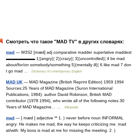
Смотреть что такое "MAD TV" в других словарях:
mad
— W3S2 [mæd] adj comparative madder superlative maddest
▬▬▬▬▬▬▬ 1¦(angry)¦ 2¦(crazy)¦ 3¦(uncontrolled)¦ 4 be mad
about/for/on somebody/something 5¦(mentally ill)¦ 6 like mad 7 don
t go mad …
Dictionary of contemporary English
MAD UK
— MAD Magazine (British Reprint Edition) 1959 1994
Sources:25 Years of MAD Magazine (Suron International
Publications, 1984): author David Robinson, British MAD
contributor (1978 1994), who wrote all of the following notes.30
Years of MAD Magazine… …
Wikipedia
mad
— [ mæd ] adjective ** 1. ) never before noun INFORMAL
angry: He makes me mad, the way he keeps criticizing me. mad
at/with: My boss is mad at me for missing the meeting. 2. )