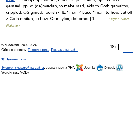
gemæd, pp. of (ge)mædan, to make mad, akin to Goth gamaiths,
crippled, OS gimēd, foolish < IE * mait < base * mai , to hew, cut off
> Goth maitan, to hew, Gr mitylos, dehorned] 1.… …
English World
dictionary
© Академик, 2000-2026
18+
Обратная связь:
Техподдержка
,
Реклама на сайте
👣 Путешествия
Экспорт словарей на сайты
, сделанные на PHP,
Joomla,
Drupal,
WordPress, MODx.