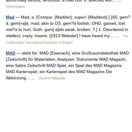
abnormally furious; ferocious: a mad bull. b. affected with… …
Universalium
Mad
— Mad, a. [Compar. {Madder}; superl. {Maddest}.] [AS. gem?
d, gem[=a]d, mad; akin to OS. gem?d foolish, OHG. gameit, Icel.
mei?a to hurt, Goth. gam[ a]ids weak, broken. ?.] 1. Disordered in
intellect; crazy; insane. [1913 Webster] I have heard my… …
The
Collaborative International Dictionary of English
MAD
— steht für: MAD (Eisenach), eine Großraumdiskothek MAD
(Zeitschrift) für Materialien, Analysen, Dokumente MAD Magazin,
eine Satire Zeitschrift MAD Spiel, ein Spiel des MAD Magazins
MAD Kartenspiel, ein Kartenspiel des MAD Magazins Die
Abkürzung… …
Deutsch Wikipedia