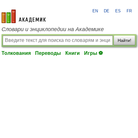
EN
DE
ES
FR
academic.ru
Словари и энциклопедии на Академике
Найти!
Толкования
Переводы
Книги
Игры ⚽