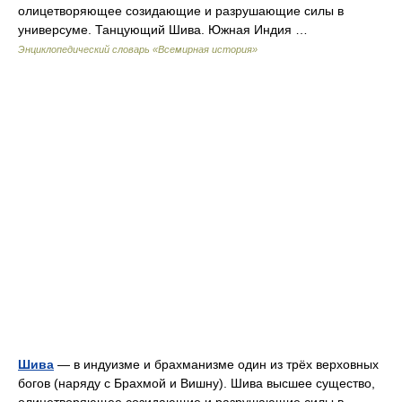
олицетворяющее созидающие и разрушающие силы в
универсуме. Танцующий Шива. Южная Индия …
Энциклопедический словарь «Всемирная история»
Шива
— в индуизме и брахманизме один из трёх верховных
богов (наряду с Брахмой и Вишну). Шива высшее существо,
олицетворяющее созидающие и разрушающие силы в