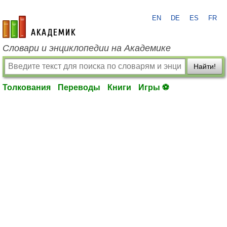
EN
DE
ES
FR
academic.ru
Словари и энциклопедии на Академике
Найти!
Толкования
Переводы
Книги
Игры ⚽