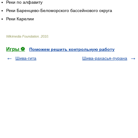
Реки по алфавиту
Реки Баренцево-Беломорского бассейнового округа
Реки Карелии
Wikimedia Foundation
.
2010
.
Игры ⚽
Поможем решить контрольную работу
Шива-гита
Шива-рахасья-пурана