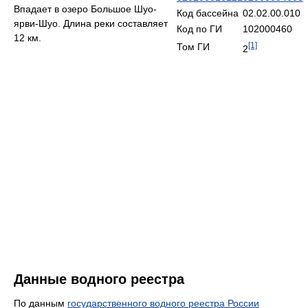
Впадает в озеро Большое Шуо-
Код бассейна
02.02.00.010
ярви-Шуо. Длина реки составляет
Код по ГИ
102000460
12 км.
[1]
Том ГИ
2
Данные водного реестра
По данным
государственного водного реестра России