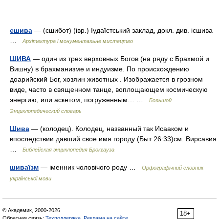
єшива
— (єшибот) (івр.) Іудаїстський заклад, докл. див. ієшива
…
Архітектура і монументальне мистецтво
ШИВА
— один из трех верховных Богов (на ряду с Брахмой и
Вишну) в брахманизме и индуизме. По происхождению
доарийский Бог, хозяин животных . Изображается в грозном
виде, часто в священном танце, воплощающем космическую
энергию, или аскетом, погруженным… …
Большой
Энциклопедический словарь
Шива
— (колодец). Колодец, названный так Исааком и
впоследствии давший свое имя городу (Быт 26:33)см. Вирсавия
…
Библейская энциклопедия Брокгауза
шиваїзм
— іменник чоловічого роду …
Орфографічний словник
української мови
© Академик, 2000-2026
18+
Обратная связь:
Техподдержка
,
Реклама на сайте