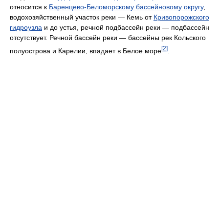
относится к
Баренцево-Беломорскому бассейновому округу
,
водохозяйственный участок реки — Кемь от
Кривопорожского
гидроузла
и до устья, речной подбассейн реки — подбассейн
отсутствует. Речной бассейн реки — бассейны рек Кольского
[2]
полуострова и Карелии, впадает в Белое море
.