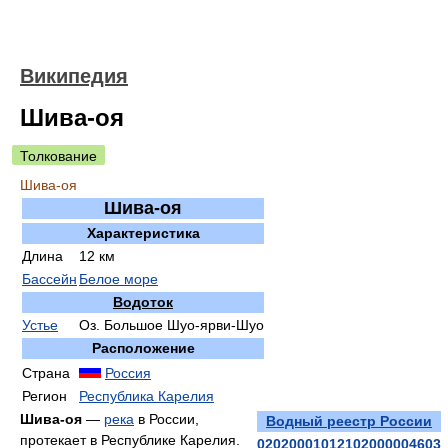
Википедия
Шива-оя
Толкование
Шива-оя
Шива-оя
Характеристика
Длина
12 км
Бассейн
Белое море
Водоток
Устье
Оз. Большое Шуо-ярви-Шуо
Расположение
Страна
Россия
Регион
Республика Карелия
Шива-оя
—
река
в России,
Водный реестр России
протекает в Республике Карелия.
02020001012102000004603