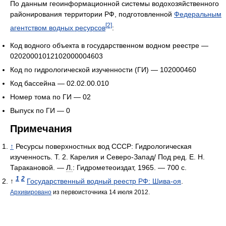
По данным геоинформационной системы водохозяйственного
районирования территории РФ, подготовленной
Федеральным
[2]
агентством водных ресурсов
:
Код водного объекта в государственном водном реестре —
02020001012102000004603
Код по гидрологической изученности (ГИ) — 102000460
Код бассейна — 02.02.00.010
Номер тома по ГИ — 02
Выпуск по ГИ — 0
Примечания
↑
Ресурсы поверхностных вод СССР: Гидрологическая
изученность. Т. 2. Карелия и Северо-Запад/ Под ред. Е. Н.
Таракановой. —
Л.
: Гидрометеоиздат, 1965. — 700 с.
1
2
↑
Государственный водный реестр РФ: Шива-оя
.
Архивировано
из первоисточника 14 июля 2012.