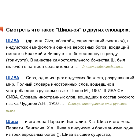
Смотреть что такое "Шива-оя" в других словарях:
ШИВА
— (др. инд. Civa, «благой», «приносящий счастье»), в
индуистской мифологии один из верховных богов, входящий
вместе с Брахмой и Вишну в т. н. божественную триаду
(тримурти). В качестве самостоятельного божества Ш. был
включён в пантеон сравнительно …
Энциклопедия мифологии
ШИВА
— Сива, одно из трех индусских божеств, разрушающий
мир. Полный словарь иностранных слов, вошедших в
употребление в русском языке. Попов М., 1907. ШИВА См.
СИВА. Словарь иностранных слов, вошедших в состав русского
языка. Чудинов А.Н., 1910 …
Словарь иностранных слов русского
языка
Шива
— и его жена Парвати. Бенгалия. X в. Шива и его жена
Парвати. Бенгалия. X в. Шива в индуизме и брахманизме один
из трёх верховных богов (). Шива высшее существо,