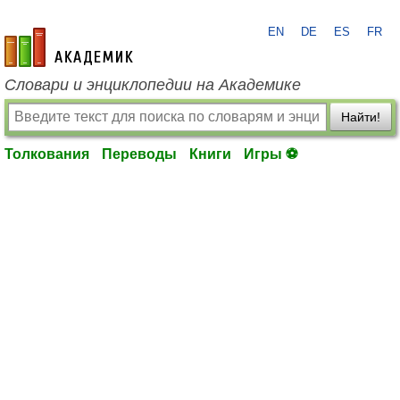
EN
DE
ES
FR
academic.ru
Словари и энциклопедии на Академике
Найти!
Толкования
Переводы
Книги
Игры ⚽