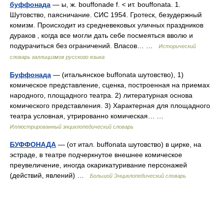
буффонада
— ы, ж. bouffonade f. < ит. bouffonata. 1.
Шутовство, паясничание. СИС 1954. Гротеск, безудержный
комизм. Происходит из средневековых уличных праздников
дураков , когда все могли дать себе посмеяться вволю и
подурачиться без ограничений. Власов… …
Исторический
словарь галлицизмов русского языка
Буффонада
— (итальянское buffonata шутовство), 1)
комическое представление, сценка, построенная на приемах
народного, площадного театра. 2) литературная основа
комического представления. 3) Характерная для площадного
театра условная, утрированно комическая… …
Иллюстрированный энциклопедический словарь
БУФФОНАДА
— (от итал. buffonata шутовство) в цирке, на
эстраде, в театре подчеркнутое внешнее комическое
преувеличение, иногда окарикатуривание персонажей
(действий, явлений) …
Большой Энциклопедический словарь