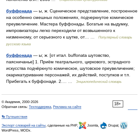
буффонада
— ы, ж. Сценическое представление, построенное
на особенно смешных положениях, подчеркнутое комическое
преувеличение. Мастера буффонады. Богатые на выдумку,
импровизаторы легко переходили от возвышенного к
низменному, от серьезного к шутке, от… …
Популярный словарь
русского языка
буффонада
— ы; ж. [от итал. buffonata шутовство,
паясничанье] 1. Приём театрального, циркового, эстрадного
искусства подчёркнуто комическое, шутовское преувеличение;
окарикатуривание персонажей, их действий, поступков и т.п.
Прибегать к буффонаде. 2.… …
Энциклопедический словарь
© Академик, 2000-2026
18+
Обратная связь:
Техподдержка
,
Реклама на сайте
👣 Путешествия
Экспорт словарей на сайты
, сделанные на PHP,
Joomla,
Drupal,
WordPress, MODx.