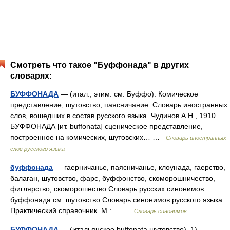
Смотреть что такое "Буффонада" в других
словарях:
БУФФОНАДА
— (итал., этим. см. Буффо). Комическое
представление, шутовство, паясничание. Словарь иностранных
слов, вошедших в состав русского языка. Чудинов А.Н., 1910.
БУФФОНАДА [ит. buffonata] сценическое представление,
построенное на комических, шутовских… …
Словарь иностранных
слов русского языка
буффонада
— гаерничанье, паясничанье, клоунада, гаерство,
балаган, шутовство, фарс, буффонство, скоморошничество,
фиглярство, скоморошество Словарь русских синонимов.
буффонада см. шутовство Словарь синонимов русского языка.
Практический справочник. М.:… …
Словарь синонимов
БУФФОНАДА
— (итальянское buffonata шутовство), 1)