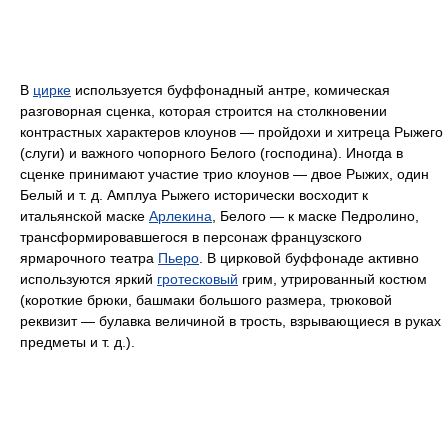
В
цирке
используется буффонадный антре, комическая
разговорная сценка, которая строится на столкновении
контрастных характеров клоунов — пройдохи и хитреца Рыжего
(слуги) и важного чопорного Белого (господина). Иногда в
сценке принимают участие трио клоунов — двое Рыжих, один
Белый и т. д. Амплуа Рыжего исторически восходит к
итальянской маске
Арлекина
, Белого — к маске Педролино,
трансформировавшегося в персонаж французского
ярмарочного театра
Пьеро
. В цирковой буффонаде активно
используются яркий
гротесковый
грим, утрированный костюм
(короткие брюки, башмаки большого размера, трюковой
реквизит — булавка величиной в трость, взрывающиеся в руках
предметы и т. д.).