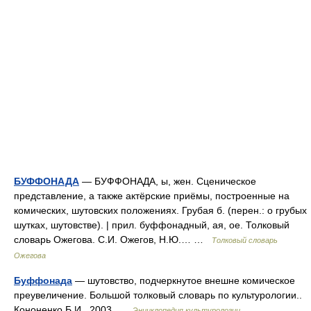
БУФФОНАДА
— БУФФОНАДА, ы, жен. Сценическое
представление, а также актёрские приёмы, построенные на
комических, шутовских положениях. Грубая б. (перен.: о грубых
шутках, шутовстве). | прил. буффонадный, ая, ое. Толковый
словарь Ожегова. С.И. Ожегов, Н.Ю.… …
Толковый словарь
Ожегова
Буффонада
— шутовство, подчеркнутое внешне комическое
преувеличение. Большой толковый словарь по культурологии..
Кононенко Б.И.. 2003 …
Энциклопедия культурологии