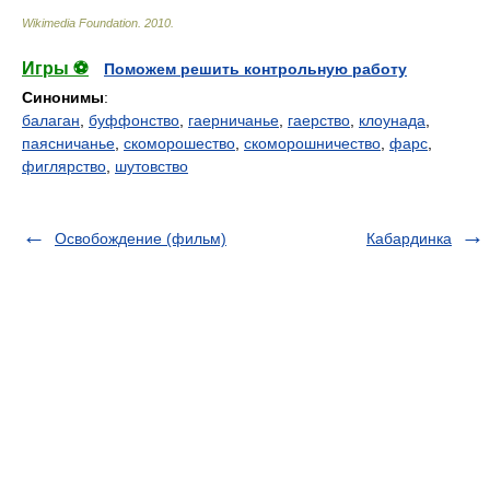
Wikimedia Foundation
.
2010
.
Игры ⚽
Поможем решить контрольную работу
Синонимы
:
балаган
,
буффонство
,
гаерничанье
,
гаерство
,
клоунада
,
паясничанье
,
скоморошество
,
скоморошничество
,
фарс
,
фиглярство
,
шутовство
Освобождение (фильм)
Кабардинка