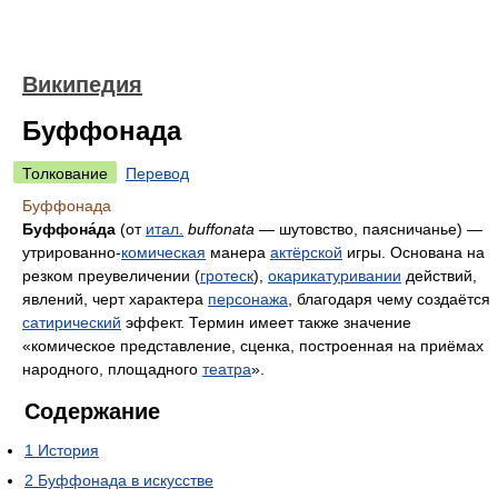
Википедия
Буффонада
Толкование
Перевод
Буффонада
Буффона́да
(от
итал.
buffonata
— шутовство, паясничанье) —
утрированно-
комическая
манера
актёрской
игры. Основана на
резком преувеличении (
гротеск
),
окарикатуривании
действий,
явлений, черт характера
персонажа
, благодаря чему создаётся
сатирический
эффект. Термин имеет также значение
«комическое представление, сценка, построенная на приёмах
народного, площадного
театра
».
Содержание
1
История
2
Буффонада в искусстве