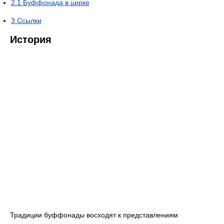
2.1
Буффонада в цирке
3
Ссылки
История
Традиции буффонады восходят к представлениям