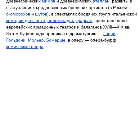
древнегреческих
мимов
и древнеримских
ателлан
, развиты в
выступлениях средневековых бродячих артистов (в России —
скоморохов
и
шутов
), в спектаклях бродячих трупп итальянской
комедии дель арте
,
арлекинадах
,
фарсах
, представлениях
европейских ярмарочных театров и балаганов XVIII—XIX вв.
Затем буффонада проникла в драматургию —
Гоцци
,
Гольдони
,
Мольер
,
Бомарше
, в оперу — опера-буфф,
комическая опера
.