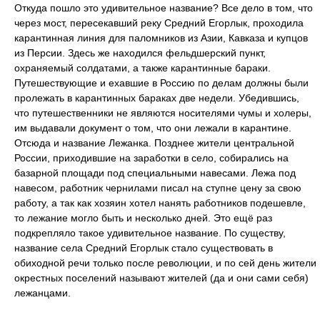
Откуда пошло это удивительное название? Все дело в том, что
через мост, пересекавший реку Средний Егорлык, проходила
карантинная линия для паломников из Азии, Кавказа и купцов
из Персии. Здесь же находился фельдшерский пункт,
охраняемый солдатами, а также карантинные бараки.
Путешествующие и ехавшие в Россию по делам должны были
пролежать в карантинных бараках две недели. Убедившись,
что путешественники не являются носителями чумы и холеры,
им выдавали документ о том, что они лежали в карантине.
Отсюда и название Лежанка. Позднее жители центральной
России, приходившие на заработки в село, собирались на
базарной площади под специальными навесами. Лежа под
навесом, работник чернилами писал на ступне цену за свою
работу, а так как хозяин хотел нанять работников подешевле,
то лежание могло быть и несколько дней. Это ещё раз
подкрепляло такое удивительное название. По существу,
название села Средний Егорлык стало существовать в
обиходной речи только после революции, и по сей день жители
окрестных поселений называют жителей (да и они сами себя)
лежанцами.