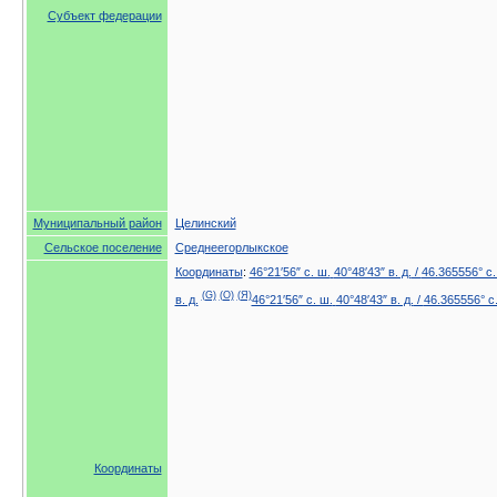
Субъект федерации
Муниципальный район
Целинский
Сельское поселение
Среднеегорлыкское
Координаты
:
46°21′56″ с. ш.
40°48′43″ в. д.
/
46.365556° с.
(G)
(O)
(Я)
в. д.
46°21′56″ с. ш.
40°48′43″ в. д.
/
46.365556° с
Координаты