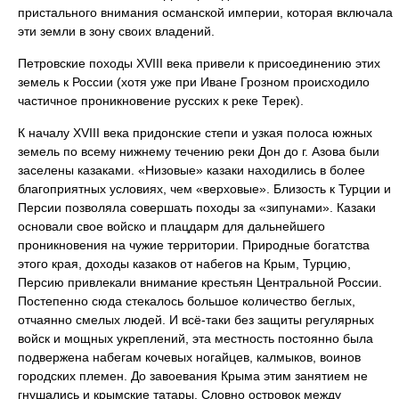
пристального внимания османской империи, которая включала
эти земли в зону своих владений.
Петровские походы XVIII века привели к присоединению этих
земель к России (хотя уже при Иване Грозном происходило
частичное проникновение русских к реке Терек).
К началу XVIII века придонские степи и узкая полоса южных
земель по всему нижнему течению реки Дон до г. Азова были
заселены казаками. «Низовые» казаки находились в более
благоприятных условиях, чем «верховые». Близость к Турции и
Персии позволяла совершать походы за «зипунами». Казаки
основали свое войско и плацдарм для дальнейшего
проникновения на чужие территории. Природные богатства
этого края, доходы казаков от набегов на Крым, Турцию,
Персию привлекали внимание крестьян Центральной России.
Постепенно сюда стекалось большое количество беглых,
отчаянно смелых людей. И всё-таки без защиты регулярных
войск и мощных укреплений, эта местность постоянно была
подвержена набегам кочевых ногайцев, калмыков, воинов
городских племен. До завоевания Крыма этим занятием не
гнушались и крымские татары. Словно островок между