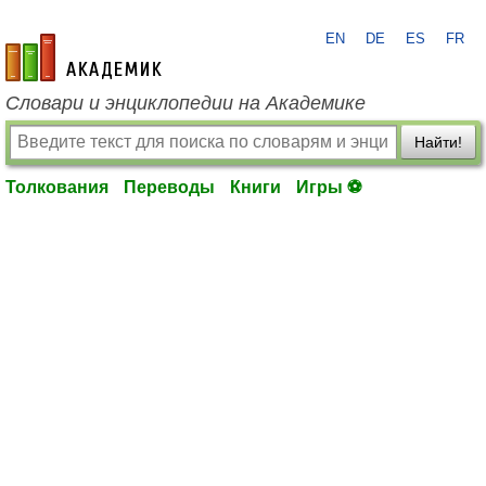
EN
DE
ES
FR
academic.ru
Словари и энциклопедии на Академике
Найти!
Толкования
Переводы
Книги
Игры ⚽