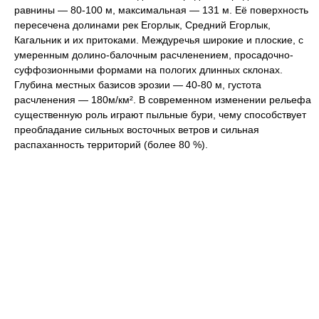
равнины — 80-100 м, максимальная — 131 м. Её поверхность
пересечена долинами рек Егорлык, Средний Егорлык,
Кагальник и их притоками. Междуречья широкие и плоские, с
умеренным долино-балочным расчленением, просадочно-
суффозионными формами на пологих длинных склонах.
Глубина местных базисов эрозии — 40-80 м, густота
расчленения — 180м/км². В современном изменении рельефа
существенную роль играют пыльные бури, чему способствует
преобладание сильных восточных ветров и сильная
распаханность территорий (более 80 %).