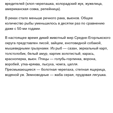
вредителей (клоп-черепашка, колорадский жук, жужелица,
американская совка, репейница).
В реках стало меньше речного рака, вьюнов. Общее
количество рыбы уменьшилось в десятки раз по сравнению
даже с 50-ми годами.
В настоящее время дикий животный мир Средне-Егорлыкского
округа представлен лисой, зайцем, енотовидной собакой,
мышевидными грызунами. Из рыб — сазан, зеркальный карп,
толстолобик, белый амур, карпик золотистый, карась,
красноперка, вьюн. Птицы — голубь-горлинка, ворона,
воробей, утка-кряква, лысуха, чомга, цапля.
Пресмыкающиеся — болотная черепаха, степная ящерица,
водяной уж. Земноводные — жаба серая, прудовая лягушка.