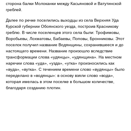
сторона балки Молоканки между Касьяновой и Ватутинской
греблей.
Далее по речке поселились выходцы из села Верхняя Уда
Курской губернии Обоянского уезда, построив Красникову
греблю. В числе поселенцев этого села были: Трофимовы,
Воробьевы, Лохматовы, Бабаевы, Поповы, Бронниковы. Этот
поселок получил название Водянщины, сохранившееся и до
настоящего времени. Название произошло вследствие
трансформации слова «удянцы», «удянщина». На местном
наречии слова «уда», «узда», «утка» произносились как
«вуда», «вутка». С течением времени слово «вудянцы» было
переделано в «водянцы»: в основу взяли слово «вода»,
которая имелась в этом поселке в большом количестве,
благодаря созданию плотин.