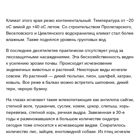
Климат этого края резко континентальный. Температура от −20
оС зимой до +40 оС летом. Со строительством Пролетарского,
Веселовского и Цимлянского водохранилищ климат стал более
влажным. Также поднялся уровень грунтовых вод.
В последнее десятилетие практически отсутствует уход за
лесозащитными насаждениями. Эта бесхозяйственность веден
к усилению эрозии почвы. Происходит исчезновение
эндемичных животных и растений. Некоторые виды исчезли
совсем. Из растений — дикий тюльпан, пион, шалфей, катран,
ковыль. Все реже в балках можно встретить шиповник, дикий
терн, черную бузину.
На глазах исчезают такие млекопитающие как антилопа сайгак,
степной волк, тушканчик, суслик, хомяк, цокор, слепыш, хорь-
перевязка, степной хорь, речная выдра. Завезенная в 30-е
годы и размножавшаяся в большом количестве ондатра
сегодня тоже относится к исчезающим видам. Сократилось
количество лис, зайцев, енотовидной собаки. Из птиц исчезли