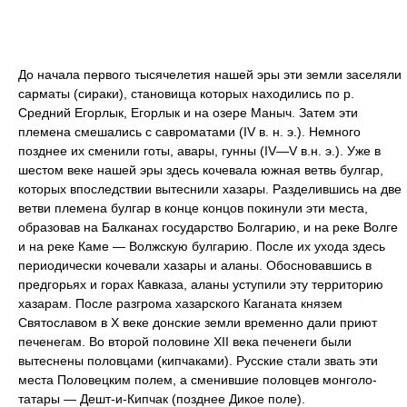
До начала первого тысячелетия нашей эры эти земли заселяли
сарматы (сираки), становища которых находились по р.
Средний Егорлык, Егорлык и на озере Маныч. Затем эти
племена смешались с савроматами (IV в. н. э.). Немного
позднее их сменили готы, авары, гунны (IV—V в.н. э.). Уже в
шестом веке нашей эры здесь кочевала южная ветвь булгар,
которых впоследствии вытеснили хазары. Разделившись на две
ветви племена булгар в конце концов покинули эти места,
образовав на Балканах государство Болгарию, и на реке Волге
и на реке Каме — Волжскую булгарию. После их ухода здесь
периодически кочевали хазары и аланы. Обосновавшись в
предгорьях и горах Кавказа, аланы уступили эту территорию
хазарам. После разгрома хазарского Каганата князем
Святославом в Х веке донские земли временно дали приют
печенегам. Во второй половине XII века печенеги были
вытеснены половцами (кипчаками). Русские стали звать эти
места Половецким полем, а сменившие половцев монголо-
татары — Дешт-и-Кипчак (позднее Дикое поле).