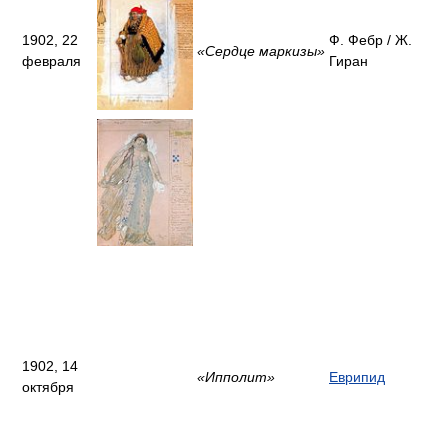
1902, 22
Ф. Фебр / Ж.
«Сердце маркизы»
февраля
Гиран
1902, 14
«Ипполит»
Еврипид
октября