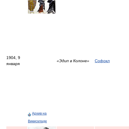
1904, 9
«Эдип в Колоне»
Софокл
января
Архив на
Викискладе