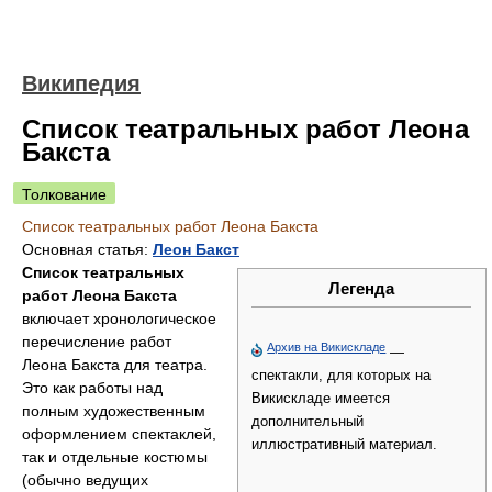
Википедия
Список театральных работ Леона
Бакста
Толкование
Список театральных работ Леона Бакста
Основная статья:
Леон Бакст
Список театральных
Легенда
работ Леона Бакста
включает хронологическое
перечисление работ
Архив на Викискладе
—
Леона Бакста для театра.
спектакли, для которых на
Это как работы над
Викискладе имеется
полным художественным
дополнительный
оформлением спектаклей,
иллюстративный материал.
так и отдельные костюмы
(обычно ведущих