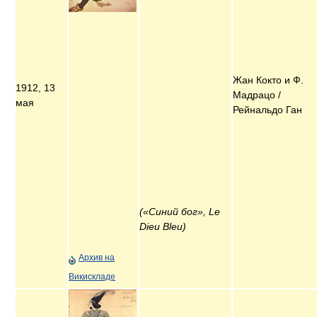
Жан Кокто и Ф.
1912, 13
Мадрацо /
мая
Рейнальдо Ган
(«Синий бог», Le
Dieu Bleu)
Архив на
Викискладе