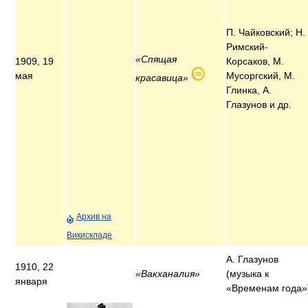
П. Чайковский; Н.
Римский-
«Спящая
1909, 19
Корсаков, М.
мая
Мусоргский, М.
красавица»
Глинка, А.
Глазунов и др.
Архив на
Викискладе
А. Глазунов
1910, 22
«Вакханалия»
(музыка к
января
«Временам года»