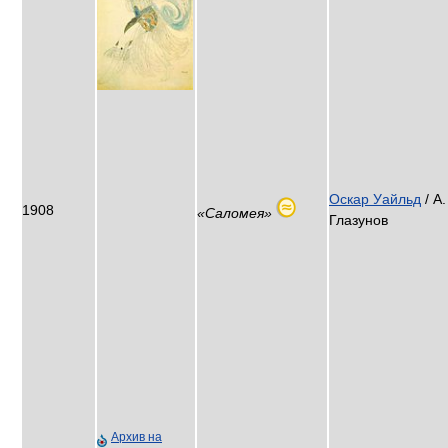
Оскар Уайльд
/ А.
1908
«Саломея»
Глазунов
Архив на