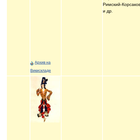
Римский-Корсако
и др.
Архив на
Викискладе