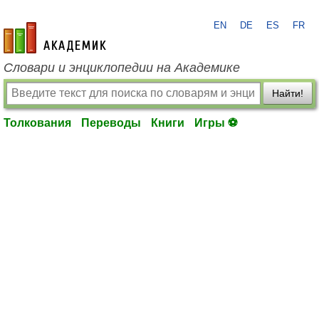
EN
DE
ES
FR
academic.ru
Словари и энциклопедии на Академике
Найти!
Толкования
Переводы
Книги
Игры ⚽