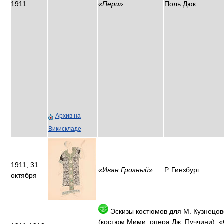
1911
«Пери»
Поль Дюк
Архив на
Викискладе
1911, 31
«Иван Грозный»
Р. Гинзбург
октября
Эскизы костюмов для М. Кузнецово
(костюм Мими, опера Дж. Пуччини), 