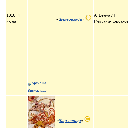
1910, 4
А. Бенуа / Н.
«
Шехеразада
»
июня
Римский-Корсако
Архив на
Викискладе
«
Жар-птица
»