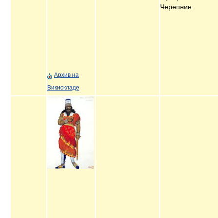
Черепнин
Архив на
Викискладе