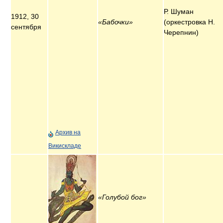
Р. Шуман
1912, 30
«Бабочки»
(оркестровка Н.
сентября
Черепнин)
Архив на
Викискладе
«Голубой бог»