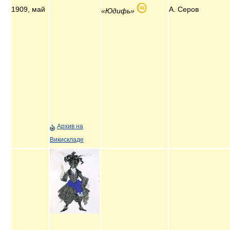
1909, май
А. Серов
«Юдифь»
Архив на
Викискладе