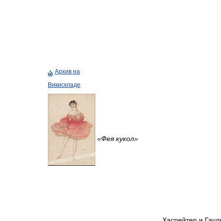
Архив на
Викискладе
«Фея кукол»
Хасрейтер и Гаул