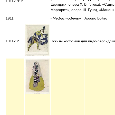
1911-1912
Евридики, опера Х. В. Глюка), «Садк
Маргариты, опера Ш. Гуно), «Манон» 
1911
«Мефистофель»
Арриго Бойто
1911-12
Эскизы костюмов для индо-персидски