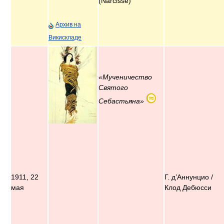
(Narcisse)
Архив на
Викискладе
«Мученичество
Святого
Себастьяна»
1911, 22
Г. д’Аннунцио /
мая
Клод Дебюсси