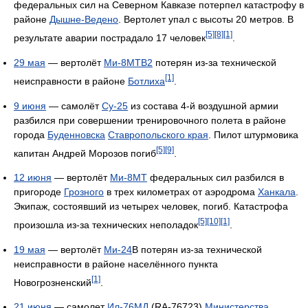
федеральных сил на Северном Кавказе потерпел катастрофу в
районе
Дышне-Ведено
. Вертолет упал с высоты 20 метров. В
[5]
[8]
[1]
результате аварии пострадало 17 человек
.
29 мая
— вертолёт
Ми-8МТВ2
потерян из-за технической
[1]
неисправности в районе
Ботлиха
.
9 июня
— самолёт
Су-25
из состава 4-й воздушной армии
разбился при совершении тренировочного полета в районе
города
Буденновска
Ставропольского края
. Пилот штурмовика
[5]
[9]
капитан Андрей Морозов погиб
.
12 июня
— вертолёт
Ми-8МТ
федеральных сил разбился в
пригороде
Грозного
в трех километрах от аэродрома
Ханкала
.
Экипаж, состоявший из четырех человек, погиб. Катастрофа
[5]
[10]
[1]
произошла из-за технических неполадок
.
19 мая
— вертолёт
Ми-24
В потерян из-за технической
неисправности в районе населённого пункта
[1]
Новогрозненский
.
21 июня
— самолет
Ил-76МД
(RA-76723)
Министерства