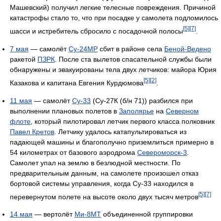
Машевский) получил легкие телесные повреждения. Причиной
катастрофы стало то, что при посадке у самолета подломилось
[5]
[7]
шасси и истребитель сбросило с посадочной полосы
.
7 мая
— самолёт
Су-24МР
сбит в районе села
Беной-Ведено
ракетой
ПЗРК
. После ста вылетов спасательной службы были
обнаружены и эвакуированы тела двух летчиков: майора Юрия
[5]
[2]
Казакова и капитана Евгения Курдюмова
.
11 мая
— самолёт
Су-33
(Су-27К (б/н 71)) разбился при
выполнении плановых полетов в
Заполярье
на
Северном
флоте
, который пилотировал летчик первого класса полковник
Павел Кретов
. Летчику удалось катапультироваться из
падающей машины и благополучно приземлиться примерно в
54 километрах от базового аэродрома
Североморск-3
.
Самолет упал на землю в безлюдной местности. По
предварительным данным, на самолете произошел отказ
бортовой системы управления, когда Су-33 находился в
[5]
[7]
перевернутом полете на высоте около двух тысяч метров
14 мая
— вертолёт
Ми-8МТ
объединенной группировки