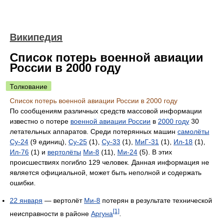
Википедия
Список потерь военной авиации
России в 2000 году
Толкование
Список потерь военной авиации России в 2000 году
По сообщениям различных средств массовой информации
известно о потере
военной авиации России
в
2000 году
30
летательных аппаратов. Среди потерянных машин
самолёты
Су-24
(9 единиц),
Су-25
(1),
Су-33
(1),
МиГ-31
(1),
Ил-18
(1),
Ил-76
(1) и
вертолёты
Ми-8
(11),
Ми-24
(5). В этих
происшествиях погибло 129 человек. Данная информация не
является официальной, может быть неполной и содержать
ошибки.
22 января
— вертолёт
Ми-8
потерян в результате технической
[1]
неисправности в районе
Аргуна
.