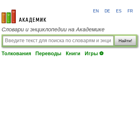
EN
DE
ES
FR
academic.ru
Словари и энциклопедии на Академике
Найти!
Толкования
Переводы
Книги
Игры ⚽