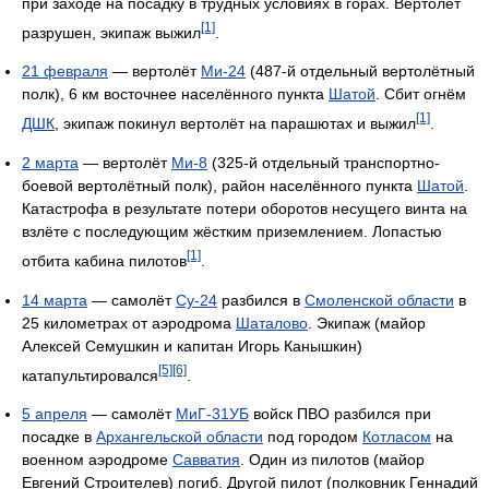
при заходе на посадку в трудных условиях в горах. Вертолёт
[1]
разрушен, экипаж выжил
.
21 февраля
— вертолёт
Ми-24
(487-й отдельный вертолётный
полк), 6 км восточнее населённого пункта
Шатой
. Сбит огнём
[1]
ДШК
, экипаж покинул вертолёт на парашютах и выжил
.
2 марта
— вертолёт
Ми-8
(325-й отдельный транспортно-
боевой вертолётный полк), район населённого пункта
Шатой
.
Катастрофа в результате потери оборотов несущего винта на
взлёте с последующим жёстким приземлением. Лопастью
[1]
отбита кабина пилотов
.
14 марта
— самолёт
Су-24
разбился в
Смоленской области
в
25 километрах от аэродрома
Шаталово
. Экипаж (майор
Алексей Семушкин и капитан Игорь Канышкин)
[5]
[6]
катапультировался
.
5 апреля
— самолёт
МиГ-31УБ
войск ПВО разбился при
посадке в
Архангельской области
под городом
Котласом
на
военном аэродроме
Савватия
. Один из пилотов (майор
Евгений Строителев) погиб. Другой пилот (полковник Геннадий