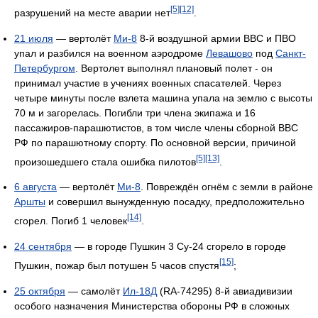
[5]
[12]
разрушений на месте аварии нет
.
21 июля
— вертолёт
Ми-8
8-й воздушной армии ВВС и ПВО
упал и разбился на военном аэродроме
Левашово
под
Санкт-
Петербургом
. Вертолет выполнял плановый полет - он
принимал участие в учениях военных спасателей. Через
четыре минуты после взлета машина упала на землю с высоты
70 м и загорелась. Погибли три члена экипажа и 16
пассажиров-парашютистов, в том числе члены сборной ВВС
РФ по парашютному спорту. По основной версии, причиной
[5]
[13]
произошедшего стала ошибка пилотов
.
6 августа
— вертолёт
Ми-8
. Повреждён огнём с земли в районе
Аршты
и совершил вынужденную посадку, предположительно
[14]
сгорел. Погиб 1 человек
.
24 сентября
— в городе Пушкин 3 Су-24 сгорело в городе
[15]
Пушкин, пожар был потушен 5 часов спустя
;
25 октября
— самолёт
Ил-18Д
(RA-74295) 8-й авиадивизии
особого назначения Министерства обороны РФ в сложных