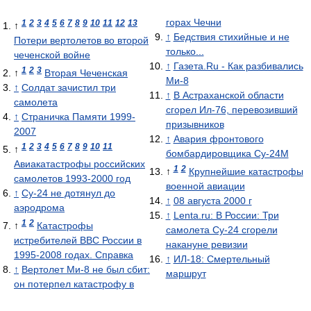
горах Чечни
1
2
3
4
5
6
7
8
9
10
11
12
13
↑
↑
Бедствия стихийные и не
Потери вертолетов во второй
только...
чеченской войне
↑
Газета.Ru - Как разбивались
1
2
3
↑
Вторая Чеченская
Ми-8
↑
Солдат зачистил три
↑
В Астраханской области
самолета
сгорел Ил-76, перевозивший
↑
Страничка Памяти 1999-
призывников
2007
↑
Авария фронтового
1
2
3
4
5
6
7
8
9
10
11
↑
бомбардировщика Су-24М
Авиакатастрофы российских
1
2
↑
Крупнейшие катастрофы
самолетов 1993-2000 год
военной авиации
↑
Су-24 не дотянул до
↑
08 августа 2000 г
аэродрома
↑
Lenta.ru: В России: Три
1
2
↑
Катастрофы
самолета Су-24 сгорели
истребителей ВВС России в
накануне ревизии
1995‑2008 годах. Справка
↑
ИЛ-18: Смертельный
↑
Вертолет Ми-8 не был сбит:
маршрут
он потерпел катастрофу в