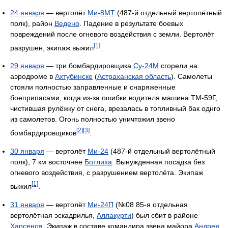
24 января
— вертолёт
Ми-8МТ
(487-й отдельный вертолётный
полк), район
Ведено
. Падение в результате боевых
повреждений после огневого воздействия с земли. Вертолёт
[1]
разрушен, экипаж выжил
.
29 января
— три бомбардировщика
Су-24М
сгорели на
аэродроме в
Ахтубинске
(
Астраханская область
). Самолеты
стояли полностью заправленные и снаряженные
боеприпасами, когда из-за ошибки водителя машина ТМ-59Г,
чистившая рулёжку от снега, врезалась в топливный бак однго
из самолетов. Огонь полностью уничтожил звено
[2]
[3]
бомбардировщиков
.
30 января
— вертолёт
Ми-24
(487-й отдельный вертолётный
полк), 7 км восточнее
Ботлиха
. Вынужденная посадка без
огневого воздействия, с разрушением вертолёта. Экипаж
[1]
выжил
.
31 января
— вертолёт
Ми-24П
(№08 85-я отдельная
вертолётная эскадрилья,
Аллакурти
) был сбит в районе
Харсеноя
. Экипаж в составе командира звена майора
Андрея