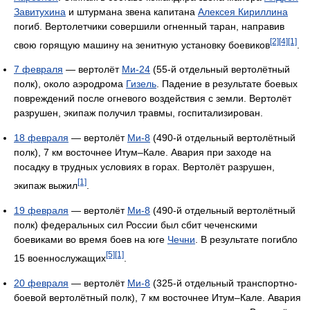
Завитухина
и штурмана звена капитана
Алексея Кириллина
погиб. Вертолетчики совершили огненный таран, направив
[2]
[4]
[1]
свою горящую машину на зенитную установку боевиков
.
7 февраля
— вертолёт
Ми-24
(55-й отдельный вертолётный
полк), около аэродрома
Гизель
. Падение в результате боевых
повреждений после огневого воздействия с земли. Вертолёт
разрушен, экипаж получил травмы, госпитализирован.
18 февраля
— вертолёт
Ми-8
(490-й отдельный вертолётный
полк), 7 км восточнее Итум–Кале. Авария при заходе на
посадку в трудных условиях в горах. Вертолёт разрушен,
[1]
экипаж выжил
.
19 февраля
— вертолёт
Ми-8
(490-й отдельный вертолётный
полк) федеральных сил России был сбит чеченскими
боевиками во время боев на юге
Чечни
. В результате погибло
[5]
[1]
15 военнослужащих
.
20 февраля
— вертолёт
Ми-8
(325-й отдельный транспортно-
боевой вертолётный полк), 7 км восточнее Итум–Кале. Авария