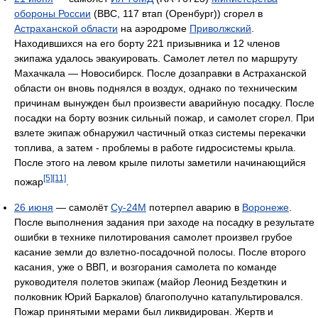
обороны России
(ВВС, 117 втап (Оренбург)) сгорел в
Астраханской области
на аэродроме
Приволжский
.
Находившихся на его борту 221 призывника и 12 членов
экипажа удалось эвакуировать. Самолет летел по маршруту
Махачкала — Новосибирск. После дозаправки в Астраханской
области он вновь поднялся в воздух, однако по техническим
причинам вынужден был произвести аварийную посадку. После
посадки на борту возник сильный пожар, и самолет сгорел. При
взлете экипаж обнаружил частичный отказ системы перекачки
топлива, а затем - проблемы в работе гидросистемы крыла.
После этого на левом крыле пилоты заметили начинающийся
[5]
[11]
пожар
.
26 июня
— самолёт
Су-24М
потерпел аварию в
Воронеже
.
После выполнения задания при заходе на посадку в результате
ошибки в технике пилотирования самолет произвел грубое
касание земли до взлетно-посадочной полосы. После второго
касания, уже о ВВП, и возгорания самолета по команде
руководителя полетов экипаж (майор Леонид Бездеткин и
полковник Юрий Баркалов) благополучно катапультировался.
Пожар принятыми мерами был ликвидирован. Жертв и