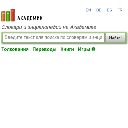
EN
DE
ES
FR
academic.ru
Словари и энциклопедии на Академике
Найти!
Толкования
Переводы
Книги
Игры ⚽