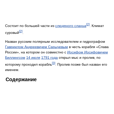
[2]
Состоит по большей части из
слюдяного сланца
. Климат
[2]
суровый
.
Назван русским полярным исследователем и гидрографом
Гавриилом Андреевичем Сарычевым
в честь корабля «Слава
России», на котором он совместно с
Иосифом Иосифовичем
Биллингсом
14 июля
1791 года
открыл мыс и пролив, по
[3]
которому проходил корабль
. Пролив позже был назван его
именем.
Содержание