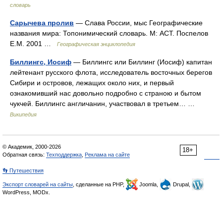
словарь
Сарычева пролив
— Слава России, мыс Географические
названия мира: Топонимический словарь. М: АСТ. Поспелов
Е.М. 2001 …
Географическая энциклопедия
Биллингс, Иосиф
— Биллингс или Биллинг (Иосиф) капитан
лейтенант русского флота, исследователь восточных берегов
Сибири и островов, лежащих около них, и первый
ознакомивший нас довольно подробно с страною и бытом
чукчей. Биллингс англичанин, участвовал в третьем… …
Википедия
© Академик, 2000-2026
18+
Обратная связь:
Техподдержка
,
Реклама на сайте
👣 Путешествия
Экспорт словарей на сайты
, сделанные на PHP,
Joomla,
Drupal,
WordPress, MODx.