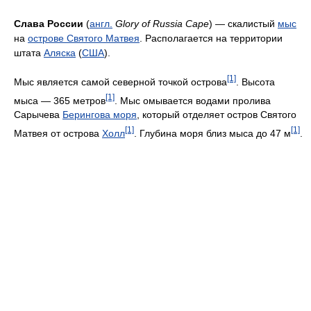
Слава России
(
англ.
Glory of Russia Cape
) — скалистый
мыс
на
острове Святого Матвея
. Располагается на территории
штата
Аляска
(
США
).
[1]
Мыс является самой северной точкой острова
. Высота
[1]
мыса — 365 метров
. Мыс омывается водами пролива
Сарычева
Берингова моря
, который отделяет остров Святого
[1]
[1]
Матвея от острова
Холл
. Глубина моря близ мыса до 47 м
.