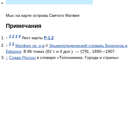
Мыс на карте острова Святого Матвея
Примечания
1
2
3
4
↑
Лист карты
P-1,2
.
1
2
↑
Матфея св. о-в
//
Энциклопедический словарь Брокгауза и
Ефрона
: В 86 томах (82 т. и 4 доп.). —
СПб.
, 1890—1907.
↑
Слава России
в словаре «Топонимика. Города и страны»