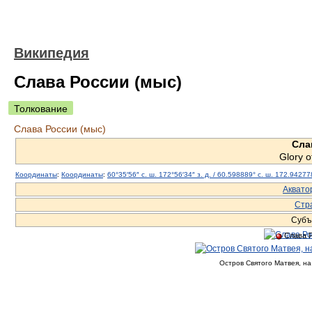
Википедия
Слава России (мыс)
Толкование
Слава России (мыс)
Сла
Glory 
Координаты
:
Координаты
:
60°35′56″ с. ш.
172°56′34″ з. д.
/
60.598889° с. ш.
172.942778
Аквато
Стр
Субъ
Слава 
Остров Святого Матвея, н