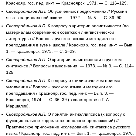
Краснояр. гос. пед. ин-т. — Красноярск, 1971. — С. 116–129.
Сковородников А.П.
Об усеченных предложениях // Русский
язык в национальной школе. — 1972. — № 5. — С. 86–90.
Сковородников А.П.
К вопросу о критерии эллиптичности (по
материалам современной советской лингвистической
литературы) // Вопросы русского языка и методика его
преподавания в вузе и школе / Краснояр. гос. пед. ин-т. — Вып.
1. — Красноярск, 1973. — С. 3–29.
Сковородников А.П.
О критерии эллиптичности в русском
синтаксисе // Вопросы языкознания. — 1973. — № 3. — С. 114–
125.
Сковородников А.П.
К вопросу о стилистическом приеме
умолчания // Вопросы русского языка и методики его
преподавания / Краснояр. гос. пед. ин-т. — Вып. 3. —
Красноярск, 1974. — С. 36–39 (в соавторстве с Г. А.
Маршалик).
Сковородников А.П.
О понятии антиэллипсиса (к вопросу о
функциональных коррелятах неполных предложений) //
Практическое приложение исследований синтаксиса русского
языка / Краснояр. гос. пед. ин-т. — Вып. 1. — Красноярск, 1976.