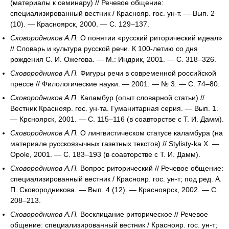
(материалы к семинару) // Речевое общение:
специализированный вестник / Краснояр. гос. ун-т. — Вып. 2
(10). — Красноярск, 2000. — С. 129–137.
Сковородников А.П.
О понятии «русский риторический идеал»
// Словарь и культура русской речи. К 100-летию со дня
рождения С. И. Ожегова. — М.: Индрик, 2001. — С. 318–326.
Сковородников А.П.
Фигуры речи в современной российской
прессе // Филологические науки. — 2001. — № 3. — С. 74–80.
Сковородников А.П.
Каламбур (опыт словарной статьи) //
Вестник Краснояр. гос. ун-та. Гуманитарная серия. — Вып. 1.
— Крсноярск, 2001. — С. 115–116 (в соавторстве с Т. И. Дамм).
Сковородников А.П.
О лингвистическом статусе каламбура (на
материале русскоязычных газетных текстов) // Stylisty-ka X. —
Opole, 2001. — С. 183–193 (в соавторстве с Т. И. Дамм).
Сковородников А.П.
Вопрос риторический // Речевое общение:
специализированный вестник / Краснояр. гос. ун-т; под ред. А.
П. Сковородникова. — Вып. 4 (12). — Красноярск, 2002. — С.
208–213.
Сковородников А.П.
Восклицание риторическое // Речевое
общение: специализированный вестник / Краснояр. гос. ун-т;