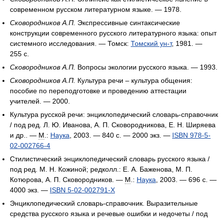
современном русском литературном языке. — 1978.
Сковородников А.П.
Экспрессивные синтаксические
конструкции современного русского литературного языка: опыт
системного исследования. — Томск:
Томский ун-т
, 1981. —
255 с.
Сковородников А.П.
Вопросы экологии русского языка. — 1993.
Сковородников А.П.
Культура речи – культура общения:
пособие по переподготовке и проведению аттестации
учителей. — 2000.
Культура русской речи: энциклопедический словарь-справочник
/ под ред. Л. Ю. Иванова, А. П. Сковородникова, Е. Н. Ширяева
и др.. —
М
.:
Наука
, 2003. — 840 с. —
2000 экз.
—
ISBN 978-5-
02-002766-4
Стилистический энциклопедический словарь русского языка /
под ред. М. Н. Кожиной; редколл.: Е. А. Баженова, М. П.
Котюрова, А. П. Сковородников. —
М
.:
Наука
, 2003. — 696 с. —
4000 экз.
—
ISBN 5-02-002791-X
Энциклопедический словарь-справочник. Выразительные
средства русского языка и речевые ошибки и недочеты / под