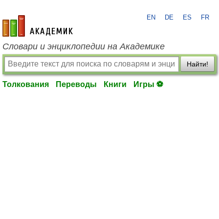
EN
DE
ES
FR
academic.ru
Словари и энциклопедии на Академике
Найти!
Толкования
Переводы
Книги
Игры ⚽