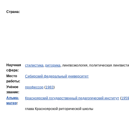
Страна:
Научная
стилистика
,
риторика
, лингвоэкология, политическая лингвист
сфера:
Место
Сибирский федеральный университет
работы:
Учёное
профессор
(
1983
)
звание:
Альма-
Красноярский государственный педагогический институт
(
195
матер
:
глава Красноярской риторической школы