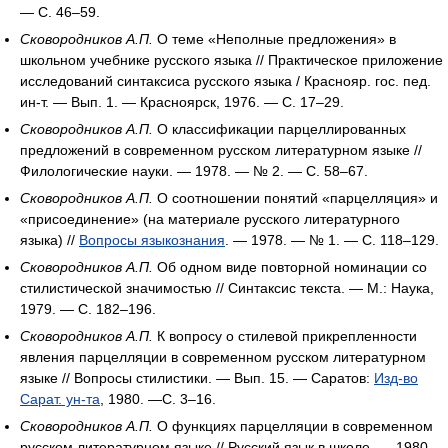
— С. 46–59.
Сковородников А.П.
О теме «Неполные предложения» в
школьном учебнике русского языка // Практическое приложение
исследований синтаксиса русского языка / Краснояр. гос. пед.
ин-т. — Вып. 1. — Красноярск, 1976. — С. 17–29.
Сковородников А.П.
О классификации парцеллированных
предложений в современном русском литературном языке //
Филологические науки. — 1978. — № 2. — С. 58–67.
Сковородников А.П.
О соотношении понятий «парцелляция» и
«присоединение» (на материале русского литературного
языка) //
Вопросы языкознания
. — 1978. — № 1. — С. 118–129.
Сковородников А.П.
Об одном виде повторной номинации со
стилистической значимостью // Синтаксис текста. — М.: Наука,
1979. — С. 182–196.
Сковородников А.П.
К вопросу о стилевой прикрепленности
явления парцелляции в современном русском литературном
языке // Вопросы стилистики. — Вып. 15. — Саратов:
Изд-во
Сарат. ун-та
, 1980. —С. 3–16.
Сковородников А.П.
О функциях парцелляции в современном
русском литературном языке // Русский язык в школе. — 1980.