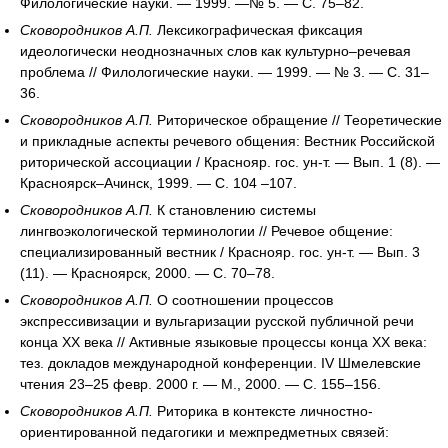
Филологические науки. — 1999. —№ 5. — С. 75–82.
Сковородников А.П.
Лексикографическая фиксация
идеологически неоднозначных слов как культурно–речевая
проблема // Филологические науки. — 1999. — № 3. — С. 31–
36.
Сковородников А.П.
Риторическое обращение // Теоретические
и прикладные аспекты речевого общения: Вестник Российской
риторической ассоциации / Краснояр. гос. ун-т. — Вып. 1 (8). —
Красноярск–Ачинск, 1999. — С. 104 –107.
Сковородников А.П.
К становлению системы
лингвоэкологической терминологии // Речевое общение:
специализированный вестник / Краснояр. гос. ун-т. — Вып. 3
(11). — Красноярск, 2000. — С. 70–78.
Сковородников А.П.
О соотношении процессов
экспрессивизации и вульгаризации русской публичной речи
конца XX века // Активные языковые процессы конца XX века:
тез. докладов международной конференции. IV Шмелевские
чтения 23–25 февр. 2000 г. — М., 2000. — С. 155–156.
Сковородников А.П.
Риторика в контексте личностно-
ориентированной педагогики и межпредметных связей: