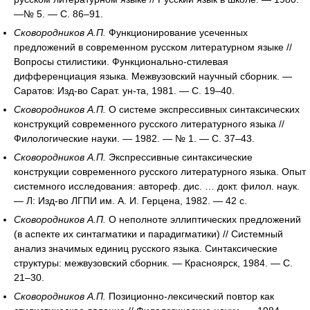
—№ 5. — С. 86–91.
Сковородников А.П.
Функционирование усеченных
предложений в современном русском литературном языке //
Вопросы стилистики. Функционально-стилевая
дифференциация языка. Межвузовский научный сборник. —
Саратов: Изд-во Сарат. ун-та, 1981. — С. 19–40.
Сковородников А.П.
О системе экспрессивных синтаксических
конструкций современного русского литературного языка //
Филологические науки. — 1982. — № 1. — С. 37–43.
Сковородников А.П.
Экспрессивные синтаксические
конструкции современного русского литературного языка. Опыт
системного исследования: автореф. дис. … докт. филол. наук.
— Л: Изд-во ЛГПИ им. А. И. Герцена, 1982. — 42 с.
Сковородников А.П.
О неполноте эллиптических предложений
(в аспекте их синтагматики и парадигматики) // Системный
анализ значимых единиц русского языка. Синтаксические
структуры: межвузовский сборник. — Красноярск, 1984. — С.
21–30.
Сковородников А.П.
Позиционно-лексический повтор как