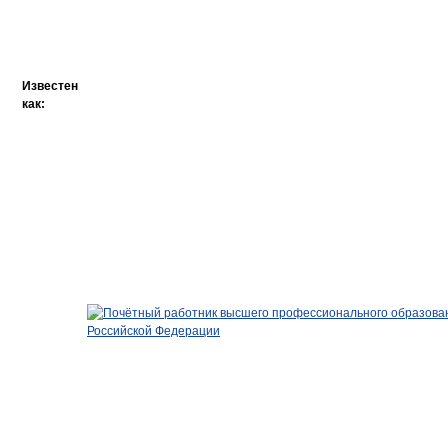
Известен
как: