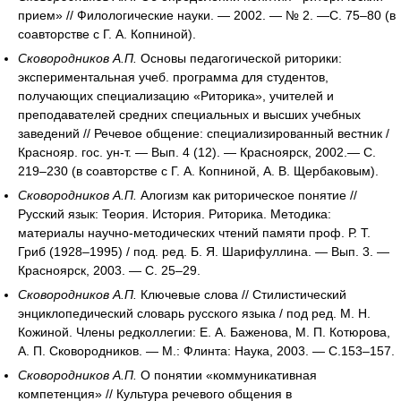
прием» // Филологические науки. — 2002. — № 2. —С. 75–80 (в
соавторстве с Г. А. Копниной).
Сковородников А.П.
Основы педагогической риторики:
экспериментальная учеб. программа для студентов,
получающих специализацию «Риторика», учителей и
преподавателей средних специальных и высших учебных
заведений // Речевое общение: специализированный вестник /
Краснояр. гос. ун-т. — Вып. 4 (12). — Красноярск, 2002.— С.
219–230 (в соавторстве с Г. А. Копниной, А. В. Щербаковым).
Сковородников А.П.
Алогизм как риторическое понятие //
Русский язык: Теория. История. Риторика. Методика:
материалы научно-методических чтений памяти проф. Р. Т.
Гриб (1928–1995) / под. ред. Б. Я. Шарифуллина. — Вып. 3. —
Красноярск, 2003. — С. 25–29.
Сковородников А.П.
Ключевые слова // Стилистический
энциклопедический словарь русского языка / под ред. М. Н.
Кожиной. Члены редколлегии: Е. А. Баженова, М. П. Котюрова,
А. П. Сковородников. — М.: Флинта: Наука, 2003. — С.153–157.
Сковородников А.П.
О понятии «коммуникативная
компетенция» // Культура речевого общения в