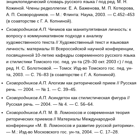
энциклопедический словарь русского языка / под ред. М. Н.
Кожиной. Члены редколлегии: Е. А. Баженова, М. П. Котюрова,
А. П. Сковородников. — М.: Флинта: Наука, 2003. — С.452–453
(в соавторстве с Г. А. Копниной).
Сковородников А.П.
Чичиков как манипулятивная личность: к
вопросу о коммуникативном подходе к анализу
художественного текста // Художественный текст и языковая
личность: материалы III Всероссийской научной конференции,
посвященной 10-летию кафедры современного русского языка
и стилистики Томского гос. пед. ун-та (29–30 окт. 2003 г.) / под
ред. Н. С. Болотновой. — Томск: Изд-во Томского гос. пед. ун-
та, 2003. — С. 76–83 (в соавторстве с Г. А. Копниной).
Сковородников А.П.
Алогизм как риторический прием // Русская
речь. — 2004. — № 1. — С. 39–45.
Сковородников А.П.
Асиндетон как стилистическая фигура //
Русская речь. — 2004. — № 4. — С. 56–64.
Сковородников А.П.
М. В. Ломоносов и современная теория
риторических приемов // Материалы Международной
конференции «М. В. Ломоносов и развитие русской риторики».
— М.: Изд-во Московского гос. ун-та, 2004. — С. 17–28.