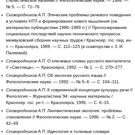
стилистическое явление // Филологические науки. — 1984. —
№ 5. — С. 71–76.
Сковородников А.П.
Этические проблемы речевого поведения
в условиях НТП и формирования нового мышления (на
материалах публицистики 1986–1989 гг.) // Прогнозирование
социальных последствий научно-технического прогресса:
межвузовский сборник научных трудов / Краснояр. гос. пед. ин-
т. — Красноярск, 1989. — С. 112–123 (в соавторстве с З. И.
Палиевой).
Сковородников А.П.
О ключевых словах русского менталитета
// «Светлица». — Красноярск, 1992. — № 1. — С. 270–277.
Сковородников А.П.
Об экологии русского языка //
Филологические науки. — 1992. — № 5–6. — С. 104–111.
Сковородников А.П.
К современной концепции культуры речи //
Филология – Журналистика´94: научные материалы /
Краснояр. гос. ун-т. — Красноярск, 1995. — С. 6–15.
Сковородников А.П.
Лингвистическая экология: проблемы
становления // Филологические науки. — 1996. — № 2. — С.
42–49.
Сковородников А.П.
Идеология и толковые словари