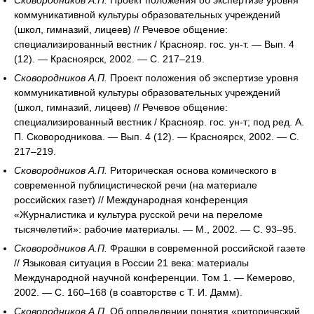
Сковородников А.П.
Проект положения об экспертизе уровня
коммуникативной культуры образовательных учреждений
(школ, гимназий, лицеев) // Речевое общение:
специализированный вестник / Краснояр. гос. ун-т. — Вып. 4
(12). — Красноярск, 2002. — С. 217–219.
Сковородников А.П.
Проект положения об экспертизе уровня
коммуникативной культуры образовательных учреждений
(школ, гимназий, лицеев) // Речевое общение:
специализированный вестник / Краснояр. гос. ун-т; под ред. А.
П. Сковородникова. — Вып. 4 (12). — Красноярск, 2002. — С.
217–219.
Сковородников А.П.
Риторическая основа комического в
современной публицистической речи (на материале
российских газет) // Международная конференция
«Журналистика и культура русской речи на переломе
тысячелетий»: рабочие материалы. — М., 2002. — С. 93–95.
Сковородников А.П.
Фрашки в современной российской газете
// Языковая ситуация в России 21 века: материалы
Международной научной конференции. Том 1. — Кемерово,
2002. — С. 160–168 (в соавторстве с Т. И. Дамм).
Сковородников А.П.
Об определении понятия «риторический