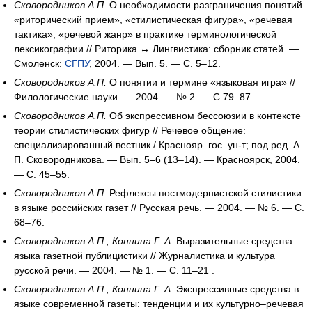
Сковородников А.П.
О необходимости разграничения понятий
«риторический прием», «стилистическая фигура», «речевая
тактика», «речевой жанр» в практике терминологической
лексикографии // Риторика ↔ Лингвистика: сборник статей. —
Смоленск:
СГПУ
, 2004. — Вып. 5. — С. 5–12.
Сковородников А.П.
О понятии и термине «языковая игра» //
Филологические науки. — 2004. — № 2. — С.79–87.
Сковородников А.П.
Об экспрессивном бессоюзии в контексте
теории стилистических фигур // Речевое общение:
специализированный вестник / Краснояр. гос. ун-т; под ред. А.
П. Сковородникова. — Вып. 5–6 (13–14). — Красноярск, 2004.
— С. 45–55.
Сковородников А.П.
Рефлексы постмодернистской стилистики
в языке российских газет // Русская речь. — 2004. — № 6. — С.
68–76.
Сковородников А.П., Копнина Г. А.
Выразительные средства
языка газетной публицистики // Журналистика и культура
русской речи. — 2004. — № 1. — С. 11–21 .
Сковородников А.П., Копнина Г. А.
Экспрессивные средства в
языке современной газеты: тенденции и их культурно–речевая