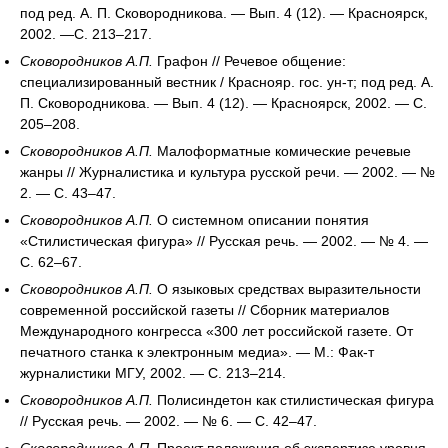
под ред. А. П. Сковородникова. — Вып. 4 (12). — Красноярск,
2002. —С. 213–217.
Сковородников А.П.
Графон // Речевое общение:
специализированный вестник / Краснояр. гос. ун-т; под ред. А.
П. Сковородникова. — Вып. 4 (12). — Красноярск, 2002. — С.
205–208.
Сковородников А.П.
Малоформатные комические речевые
жанры // Журналистика и культура русской речи. — 2002. — №
2. — С. 43–47.
Сковородников А.П.
О системном описании понятия
«Стилистическая фигура» // Русская речь. — 2002. — № 4. —
С. 62–67.
Сковородников А.П.
О языковых средствах выразительности
современной российской газеты // Сборник материалов
Международного конгресса «300 лет российской газете. От
печатного станка к электронным медиа». — М.: Фак-т
журналистики МГУ, 2002. — С. 213–214.
Сковородников А.П.
Полисиндетон как стилистическая фигура
// Русская речь. — 2002. — № 6. — С. 42–47.