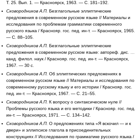
Т. 25. Вып. 1. — Красноярск, 1963. — С. 181–192.
Сковородников А.П.
Безглагольные эллиптические
предложения в современном русском языке // Материалы и
исследования по проблемам грамматики современного
русского языка / Краснояр. гос. пед. ин-т. — Красноярск, 1965.
— С. 88–105.
Сковородников А.П.
Безглагольные эллиптические
предложения в современном русском языке: автореф. дис. …
канд. филол. наук / Краснояр. гос. пед. ин-т. — Красноярск,
1967. — 30 с.
Сковородников А.П.
Об эллиптических предложениях в
современном русском языке // Материалы и исследования по
современному русскому языку и его истории / Краснояр. гос.
пед. ин-т. — Красноярск, 1967. — С. 21–55.
Сковородников А.П.
К вопросу о синтаксическом нуле //
Проблемы русского языка и его методики / Краснояр. гос. пед.
ин-т. — Красноярск, 1971. — С. 134–142.
Сковородников А.П.
О предложениях типа «Я вскочил — и к
двери» и эллипсисе глагола в присоединительных
конструкциях // Исследования по грамматике русского языка /