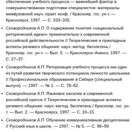
обеспечение учебного процесса — важнейший фактор в
совершенствовании подготовки специалистов: материалы
межвузовской науч.-практ. конф. / Краснояр. гос. ун-т. —
Красноярск, 1997. — С. 333–335.
Сковородников А.П.
О содержании понятия «национальный
риторический идеал» применительно к современной
российской действительности // Теоретические и прикладные
аспекты речевого общения: науч.-метод. бюллетень /
Краснояр. гос. ун-т. — Вып. 5. — Красноярск–Ачинск, 1997. —
С. 27–37.
Сковородников А.П.
Риторизация учебного процесса как один
из путей развития творческого потенциала личности школьника
// Профессиональное образование в Сибири (специальный
выпуск). — 1997. — № 1. — С. 78–82.
Сковородников А.П.
Языковое насилие в современной
российской прессе // Теоретические и прикладные аспекты
речевого общения: науч.-метод. бюллетень / Краснояр. гос. ун-
т. — Вып. 2. — Красноярск, 1997. — С. 10–15.
Сковородников А.П.
Обучение коммуникативным дисциплинам
// Русский язык в школе. — 1997. — № 5. — С. 98–99.