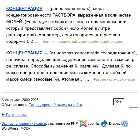
КОНЦЕНТРАЦИЯ
— (ранее молярность), мера
концентрированности РАСТВОРА, выраженная в количестве
МОЛЕЙ. (Ее следует отличать от показателя моляльности,
который представляет собой число молей в литре
растворителя). Например, если говорится, что раствор
содержит 0,2 …
Научно-технический энциклопедический словарь
КОНЦЕНТРАЦИЯ
— (от новолат. concentratio сосредоточение),
величина, определяющая содержание компонента в смеси, р
ре, сплаве. Способы выражения К. различны. Долевая К. по
массе процентное отношение массы компонента к общей
массе смеси (весовые %). Атомная… …
Физическая энциклопедия
© Академик, 2000-2026
18+
Обратная связь:
Техподдержка
,
Реклама на сайте
👣 Путешествия
Экспорт словарей на сайты
, сделанные на PHP,
Joomla,
Drupal,
WordPress, MODx.