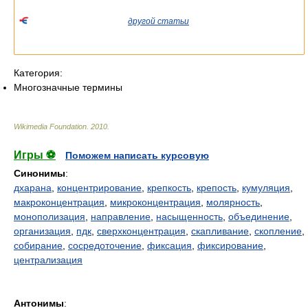
соответствующие статьи.
Если вы попали сюда из
другой статьи
Википедии, пожалуйста,
вернитесь и уточните ссылку так, чтобы она указывала на
статью.
Категория:
Многозначные термины
Wikimedia Foundation
.
2010
.
Игры ⚽
Поможем написать курсовую
Синонимы
:
дхарана
,
концентрирование
,
крепкость
,
крепость
,
кумуляция
,
макроконцентрация
,
микроконцентрация
,
молярность
,
монополизация
,
направление
,
насыщенность
,
объединение
,
организация
,
пдк
,
сверхконцентрация
,
скапливание
,
скопление
,
собирание
,
сосредоточение
,
фиксация
,
фиксирование
,
централизация
Антонимы
: