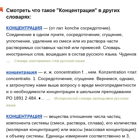
Смотреть что такое "Концентрация" в других
словарях:
КОНЦЕНТРАЦИЯ
— (от лат. konche сосредоточие).
Соединение в одном пункте, сосредоточение; сгущение,
уплотнение, удаление из смеси или из раствора части
растворимых составных частей или примесей. Словарь
иностранных слов, вошедших в состав русского языка. Чудинов
…
Словарь иностранных слов русского языка
концентрация
— и, ж. concentration f. , нем. Konzentration <лат.
concentratio. 1. Сосредоточение, сгущение. Вернемся, однако,
к затронутому нами выше вопросу о вреде многопредметности
и о необходимости концентрации в школьном преподавании.
РО 1891 2 484. ♦… …
Исторический словарь галлицизмов русского
языка
КОНЦЕНТРАЦИЯ
— вещества отношение числа частиц
компонента системы (смеси, раствора, сплава), его количества
(молярная концентрация) или массы (массовая концентрация)
к объему системы. Единицы измерения соответственно м 3,