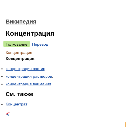
Википедия
Концентрация
Толкование
Перевод
Концентрация
Концентрация
:
концентрация частиц
;
концентрация растворов
;
концентрация внимания
.
См. также
Концентрат
Список значений слова или словосочетания со ссылками на