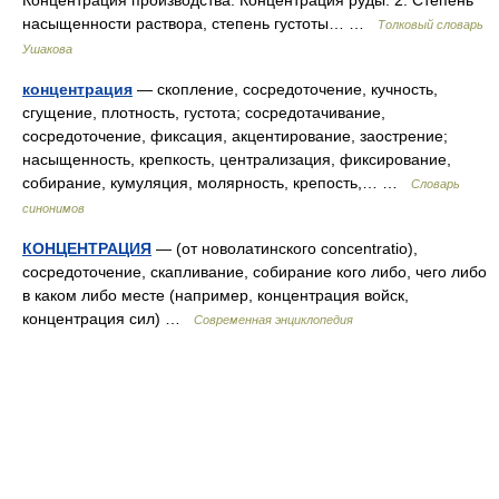
Концентрация производства. Концентрация руды. 2. Степень
насыщенности раствора, степень густоты… …
Толковый словарь
Ушакова
концентрация
— скопление, сосредоточение, кучность,
сгущение, плотность, густота; сосредотачивание,
сосредоточение, фиксация, акцентирование, заострение;
насыщенность, крепкость, централизация, фиксирование,
собирание, кумуляция, молярность, крепость,… …
Словарь
синонимов
КОНЦЕНТРАЦИЯ
— (от новолатинского concentratio),
сосредоточение, скапливание, собирание кого либо, чего либо
в каком либо месте (например, концентрация войск,
концентрация сил) …
Современная энциклопедия