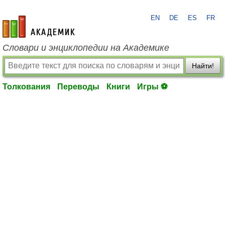
EN
DE
ES
FR
academic.ru
Словари и энциклопедии на Академике
Найти!
Толкования
Переводы
Книги
Игры ⚽