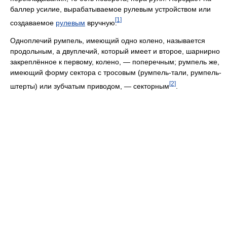
баллер усилие, вырабатываемое рулевым устройством или
[1]
создаваемое
рулевым
вручную.
Одноплечий румпель, имеющий одно колено, называется
продольным, а двуплечий, который имеет и второе, шарнирно
закреплённое к первому, колено, — поперечным; румпель же,
имеющий форму сектора с тросовым (румпель-тали, румпель-
[2]
штерты) или зубчатым приводом, — секторным
.