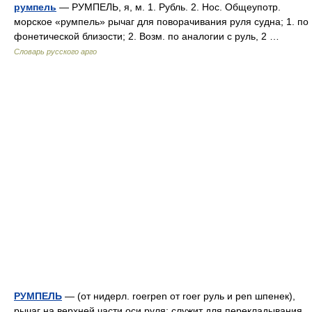
румпель
— РУМПЕЛЬ, я, м. 1. Рубль. 2. Нос. Общеупотр.
морское «румпель» рычаг для поворачивания руля судна; 1. по
фонетической близости; 2. Возм. по аналогии с руль, 2 …
Словарь русского арго
РУМПЕЛЬ
— (от нидерл. roerpen от roer руль и pen шпенек),
рычаг на верхней части оси руля; служит для перекладывания