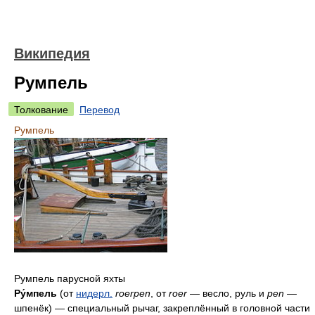
Википедия
Румпель
Толкование
Перевод
Румпель
Румпель парусной яхты
Ру́мпель
(от
нидерл.
roerpen
, от
roer
— весло, руль и
pen
—
шпенёк) — специальный рычаг, закреплённый в головной части