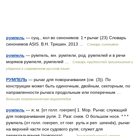
румпель
— сущ., кол во синонимов: 1 • рычаг (23) Словарь
синонимов ASIS. В.Н. Тришин. 2013 …
Словарь синонимов
румпель
— румпель, мн. румпели, род. румпелей и в речи
моряков румпеля, румпелей …
Словарь трудностей произношения и
ударения в современном русском языке
РУМПЕЛЬ
— рычаг для поворачивания (см. (3)). По
конструкции может быть одиночным, двойным, секторным, по
направленности рычага продольным или поперечным …
Большая политехническая энциклопедия
румпель
— я; м. [от голл. roerpen] 1. Мор. Рычаг, служащий
для поворачивания руля. 2. Разг. сниж. О большом носе. * * *
румпель (от голл. roerpen, от roer руль и pen шпенёк), рычаг
на верхней части оси судового руля; служит для
перекладывания (поворота)… …
Энциклопедический словарь