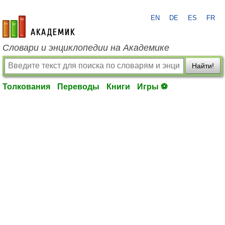
EN
DE
ES
FR
academic.ru
Словари и энциклопедии на Академике
Найти!
Толкования
Переводы
Книги
Игры ⚽