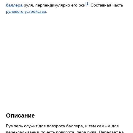
[1]
баллера
руля, перпендикулярно его оси.
Составная часть
рулевого устройства
.
Описание
Румпель служит для поворота баллера, и тем самым для
перекладывания, то есть поворота, пера руля. Передаёт на