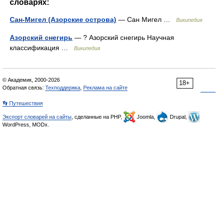
словарях:
Сан-Мигел (Азорские острова)
— Сан Мигел …
Википедия
Азорский снегирь
— ? Азорский снегирь Научная
классификация …
Википедия
© Академик, 2000-2026
18+
Обратная связь:
Техподдержка
,
Реклама на сайте
👣 Путешествия
Экспорт словарей на сайты
, сделанные на PHP,
Joomla,
Drupal,
WordPress, MODx.