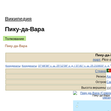
Википедия
Пику-да-Вара
Толкование
Пику-да-Вара
Пику-да
порт.
Pico 
Координаты
:
Координаты
:
37°48′36″ с. ш.
25°12′39″ з. д.
/
37.81° с. ш.
25.210833° з. д.
Страна
Регион
Аз
Остров
Са
Высота вершины
11
Пику-да-Вара