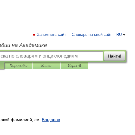
Запомнить сайт
Словарь на свой сайт
RU
едии на Академике
Найти!
Переводы
Книги
Игры ⚽
такой
фамилией
,
см
.
Богданов
.