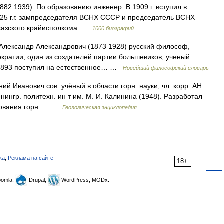
82 1939). По образованию инженер. В 1909 г. вступил в
4 25 г.г. зампредседателя ВСНХ СССР и председатель ВСНХ
авказского крайисполкома …
1000 биографий
Александр Александрович (1873 1928) русский философ,
ократии, один из создателей партии большевиков, ученый
В 1893 поступил на естественное… …
Новейший философский словарь
Иванович сов. учёный в области горн. науки, чл. корр. АН
нингр. политехн. ин т им. М. И. Калинина (1948). Разработал
ирования горн.… …
Геологическая энциклопедия
ка
,
Реклама на сайте
18+
omla,
Drupal,
WordPress, MODx.