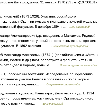
ирович Дата рождения: 31 января 1970 (39 лет)(19700131)
иновский) (1873 1928). Участник российского
 экономист. Окончив тульскую гимназию с золотой медалью,
тественный факультет. В декабре 1894 г …
1000 биографий
 Александрович (др. псевдонимы Максимов, Рядовой,
льтуролог, экономист, ученый естествоиспытатель, прозаик,
го учителя. В 1892 окончил… …
Энциклопедия культурологии
 Александр Алексеевич (1874–) (партийная кличка «Антон»,
кий, Волгин и др.) поэт, беллетрист и фельетонист. Сын
сть лет сидел в тюрьме, больше… …
Литературная энциклопедия
31), российский зоотехник. Исследования по кормлению
 косвенное участие белков в образовании жира, нормы
 и т.п.) и их разведению… …
Современная энциклопедия
рудничал в журналах Наша заря , Дело жизни и др. В 1914
в военно промышленных комитетов, член Организационного
ое крыло партии, член… …
1000 биографий