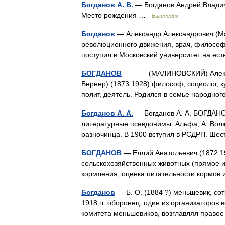
Богданов А. В.
— Богданов Андрей Владим
Место рождения …
Википедия
Богданов
— Александр Александрович (Мал
революционного движения, врач, философ,
поступил в Московский университет на ес
БОГДАНОВ
— (МАЛИНОВСКИЙ) Александр
Вернер) (1873 1928) философ, социолог, ку
полит, деятель. Родился в семье народно
Богданов А. А.
— Богданов А. А. БОГДАНОВ
литературные псевдонимы: Альфа, А. Волжс
разночинца. В 1900 вступил в РСДРП. Ше
БОГДАНОВ
— Еллий Анатольевич (1872 19
сельскохозяйственных животных (прямое и
кормления, оценка питательности кормов
Богданов
— Б. О. (1884 ?) меньшевик, сот
1918 гг. оборонец, один из организаторо
комитета меньшевиков, возглавлял прав