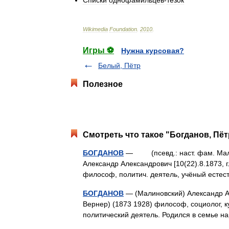
Списки
однофамильцев
-
тёзок
Wikimedia
Foundation
.
2010
.
Игры ⚽
Нужна курсовая?
Белый, Пётр
Полезное
Смотреть что такое "Богданов, Пёт
БОГДАНОВ
— (псевд.: наст. фам. Мали
Александр Александрович [10(22).8.1873, г.
философ, политич. деятель, учёный ест
БОГДАНОВ
— (Малиновский) Александр А
Вернер) (1873 1928) философ, социолог, ку
политический деятель. Родился в семье н