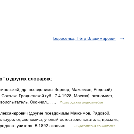
Борисенко, Пётр Владимирович
р" в других словарях:
новский; др. псевдонимы Вернер, Максимов, Рядовой)
 Соколка Гродненской губ., 7.4.1928, Москва], экономист,
ествоиспытатель. Окончил… …
Философская энциклопедия
лександрович (другие псевдонимы Максимов, Рядовой,
льтуролог, экономист, ученый естествоиспытатель, прозаик,
ародного учителя. В 1892 окончил …
Энциклопедия социологии