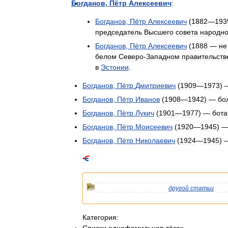
Богданов
,
Пётр
Алексеевич
:
Богданов
,
Пётр
Алексеевич
(
1882
—
193
председатель
Высшего
совета
народно
Богданов
,
Пётр
Алексеевич
(
1888
—
не
белом
Северо
-
Западном
правительств
в
Эстонии
.
Богданов
,
Пётр
Дмитриевич
(
1909
—
1973
)
Богданов
,
Пётр
Иванов
(
1908
—
1942
) —
бо
Богданов
,
Пётр
Лукич
(
1901
—
1977
) —
бота
Богданов
,
Пётр
Моисеевич
(
1920
—
1945
) 
Богданов
,
Пётр
Николаевич
(
1924
—
1945
)
Список
однофамильцев
,
являющихся
тёзка
Если
вы
попали
сюда
из
другой
статьи
Вик
на
статью
о
конкретном
человеке
.
См
.
так
Категория: