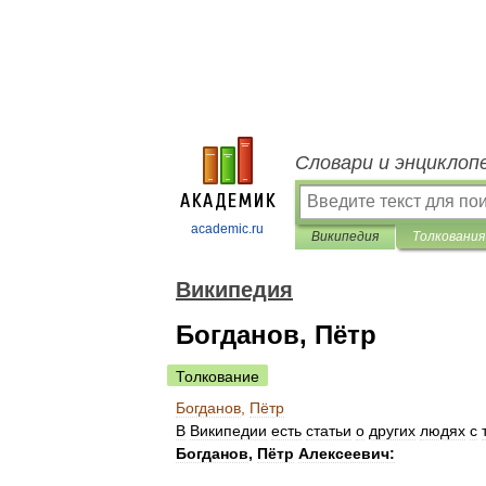
Словари и энциклоп
academic.ru
Википедия
Толкования
Википедия
Богданов, Пётр
Толкование
Богданов
,
Пётр
В
Википедии
есть
статьи
о
других
людях
с
Богданов
,
Пётр
Алексеевич: