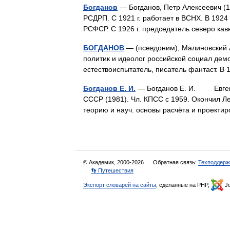
Богданов
— Богданов, Петр Алексеевич (18
РСДРП. С 1921 г. работает в ВСНХ. В 192
РСФСР. С 1926 г. председатель северо к
БОГДАНОВ
— (псевдоним), Малиновский 
политик и идеолог российской социал дем
естествоиспытатель, писатель фантаст. 
Богданов Е. И.
— Богданов Е. И. Евгений 
СССР (1981). Чл. КПСС с 1959. Окончил Ле
теорию и науч. основы расчёта и проект
© Академик, 2000-2026
Обратная связь:
Техподдерж
👣 Путешествия
Экспорт словарей на сайты
, сделанные на PHP,
Jo