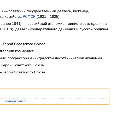
9
) —
советский
государственный
деятель
,
инженер
,
го
хозяйства
РСФСР
(
1921
—
1925
).
ранее
1941
) —
российский
экономист
,
министр
земледелия
в
е
(
1919
),
деятель
кооперативного
движения
и
русской
общины
 —
Герой
Советского
Союза
.
лгарский
коммунист
.
ник
,
профессор
Ленинградской
лесотехнической
академии
.
—
Герой
Советского
Союза
.
 —
Герой
Советского
Союза
.
ми
.
ипедии
,
возможно
,
стоит
уточнить
ссылку
так
,
чтобы
она
указывала
же
полный
список
существующих
статей
.