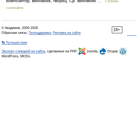
композитор, виновник, творец. Ср. виновник …
Словарь
синонимов
© Академик, 2000-2026
18+
Обратная связь:
Техподдержка
,
Реклама на сайте
👣 Путешествия
Экспорт словарей на сайты
, сделанные на PHP,
Joomla,
Drupal,
WordPress, MODx.