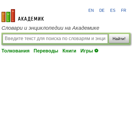
EN
DE
ES
FR
academic.ru
Словари и энциклопедии на Академике
Найти!
Толкования
Переводы
Книги
Игры ⚽