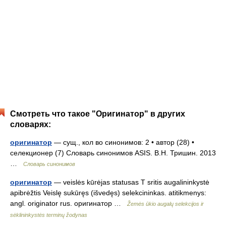
Смотреть что такое "Оригинатор" в других
словарях:
оригинатор
— сущ., кол во синонимов: 2 • автор (28) •
селекционер (7) Словарь синонимов ASIS. В.Н. Тришин. 2013
…
Словарь синонимов
оригинатор
— veislės kūrėjas statusas T sritis augalininkystė
apibrėžtis Veislę sukūręs (išvedęs) selekcininkas. atitikmenys:
angl. originator rus. оригинатор …
Žemės ūkio augalų selekcijos ir
sėklininkystės terminų žodynas