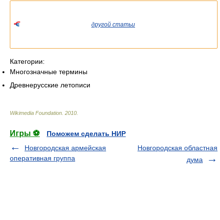
Список значений слова или словосочетания со ссылками на
соответствующие статьи.
Если вы попали сюда из
другой статьи
Википедии, пожалуйста,
вернитесь и уточните ссылку так, чтобы она указывала на
статью.
Категории:
Многозначные термины
Древнерусские летописи
Wikimedia Foundation
.
2010
.
Игры ⚽
Поможем сделать НИР
Новгородская армейская
Новгородская областная
оперативная группа
дума