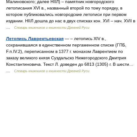
Малиновского; далее НIIЛ) – памятник новгородского
летописания XVI в., названный второй по тому порядку, в
котором публиковались новгородские летописи при первом
издании. НIIЛ дошла до нас в двух списках кон. XVI – нач. XVII в
…
Словарь книжников и книжности Древней Руси
Летопись Лаврентьевская
— – летопись XIV в.,
сохранившаяся в единственном пергаменном списке (ГПБ,
F.п.IV.2), переписанном в 1377 г. монахом Лаврентием по
заказу великого князя Суздальско Нижегородского Дмитрия
Константиновича. Текст Л. доведен до 6813 (1305) г. В шести…
…
Словарь книжников и книжности Древней Руси