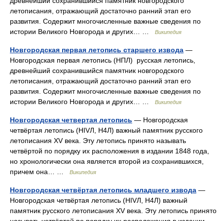
древнейший сохранившийся памятник новгородского
летописания, отражающий достаточно ранний этап его
развития. Содержит многочисленные важные сведения по
истории Великого Новгорода и других… …
Википедия
Новгородская первая летопись старшего извода
—
Новгородская первая летопись (НПЛ) русская летопись,
древнейший сохранившийся памятник новгородского
летописания, отражающий достаточно ранний этап его
развития. Содержит многочисленные важные сведения по
истории Великого Новгорода и других… …
Википедия
Новгородская четвертая летопись
— Новгородская
четвёртая летопись (НIVЛ, Н4Л) важный памятник русского
летописания XV века. Эту летопись принято называть
четвёртой по порядку их расположения в издании 1848 года,
но хронологически она является второй из сохранившихся,
причем она… …
Википедия
Новгородская четвёртая летопись младшего извода
—
Новгородская четвёртая летопись (НIVЛ, Н4Л) важный
памятник русского летописания XV века. Эту летопись принято