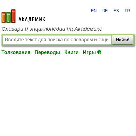
EN
DE
ES
FR
academic.ru
Словари и энциклопедии на Академике
Найти!
Толкования
Переводы
Книги
Игры ⚽