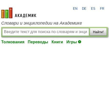
EN
DE
ES
FR
academic.ru
Словари и энциклопедии на Академике
Найти!
Толкования
Переводы
Книги
Игры ⚽