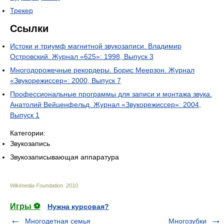
Трекер
Ссылки
Истоки и триумф магнитной звукозаписи. Владимир
Островский. Журнал «625»: 1998, Выпуск 3
Многодорожечные рекордеры. Борис Меерзон. Журнал
«Звукорежиссер»: 2000, Выпуск 7
Профессиональные программы для записи и монтажа звука.
Анатолий Вейценфельд. Журнал «Звукорежиссер»: 2004,
Выпуск 1
Категории:
Звукозапись
Звукозаписывающая аппаратура
Wikimedia Foundation
.
2010
.
Игры ⚽
Нужна курсовая?
Многодетная семья
Многозубки