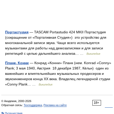
Портастудия
— TASCAM Portastudio 424 MKII Портастудия
(сокращение от «Портативная Студия») это устройство для
многоканальной записи звука. Чаще всего используется
музыкантами для работы над демозаписями и для записи
репетиций с целью дальнейшего анализа… …
Википедия
Планк, Конни
— Конрад «Конни» Планк (нем. Konrad «Conny»
Plank; 3 мая 1940, Австрия 18 декабря 1987, Кёльн) один из
важнейших и влиятельнейших музыкальных продюсеров и
звукоинженеров конца XX века. Владелец легендарной студии
«Conny Plank… …
Википедия
© Академик, 2000-2026
18+
Обратная связь:
Техподдержка
,
Реклама на сайте
👣 Путешествия