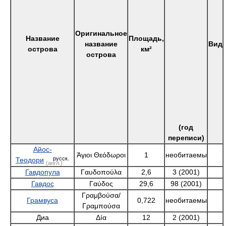
(год
переписи)
Айос-
Άγιοι Θεόδωροι
1
необитаемы
русск.
Теодори
(англ.)
Гавдопула
Γαυδοπούλα
2,6
3 (2001)
Гавдос
Γαύδος
29,6
98 (2001)
Γραμβούσα/
Грамвуса
0,722
необитаемы
Γραμπούσα
Диа
Δíα
12
2 (2001)
русск.
Дионисады
Διονυσάδες
5,252
необитаемы
(англ.)
623 666
Крит
Κρήτη
8336
(2005)
русск.
Куфониси
Κουφονήσι
4,2
необитаем
(англ.)
Паксимадья
Παξιμάδια
1,7
необитаем