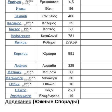
русск.
Ерикуса
Ερεικούσσα
4,5
(англ.)
Итака
Ιθάκη
96
Закинф
Ζάκυνθος
406
русск.
Каламос
Κάλαμος
25
(англ.)
русск.
Кастос
Καστός
5,1
(англ.)
Кефалиния
Κεφαλονιά
781
Китира
Κύθηρα
279,59
Керкира
Κέρκυρα
591
Лефкас
Λευκάδα
325
русск.
Матраки
Μαθράκι
3,1
(англ.)
русск.
Меганисси
Μεγανήσι
20
(англ.)
русск.
Отони
Οθωνοί
10
(англ.)
Паксос
Παξοί
25,3
Элафонисси
Ελαφόνησος
19
Додеканес
(Южные Спорады)