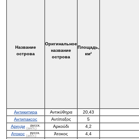
Оригинальное
Название
Площадь,
название
острова
км²
острова
Антикитира
Αντικύθηρα
20,43
Антипаксос
Αντίπαξος
5
русск.
Аркуди
Αρκούδι
4,2
(англ.)
русск.
Атокос
Άτοκος
4,4
(англ.)