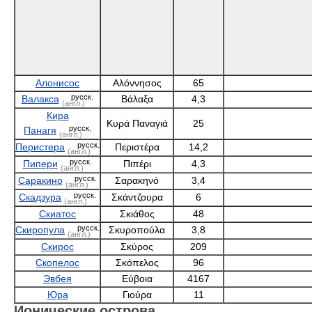
Алонисос
Αλόννησος
65
русск.
Валакса
Βάλαξα
4,3
(англ.)
Кира
Κυρά Παναγιά
25
русск.
Панагя
(англ.)
русск.
Перистера
Περιστέρα
14,2
(англ.)
русск.
Пипери
Πιπέρι
4,3
(англ.)
русск.
Саракино
Σαρακηνό
3,4
(англ.)
русск.
Скадзура
Σκάντζουρα
6
(англ.)
Скиатос
Σκιάθος
48
русск.
Скиропула
Σκυροπούλα
3,8
(англ.)
Скирос
Σκύρος
209
Скопелос
Σκόπελος
96
Эвбея
Εύβοια
4167
Юра
Γιούρα
11
Ионические острова