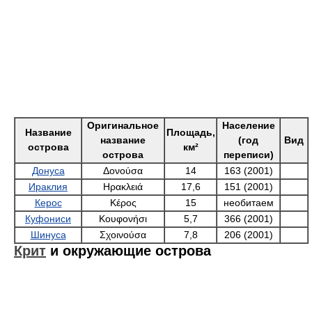
Оригинальное
Население
Название
Площадь,
название
(год
Вид
острова
км²
острова
переписи)
Донуса
Δονούσα
14
163 (2001)
Ираклия
Ηρακλειά
17,6
151 (2001)
Керос
Κέρος
15
необитаем
Куфониси
Κουφονήσι
5,7
366 (2001)
Шинуса
Σχοινούσα
7,8
206 (2001)
Крит
и окружающие острова