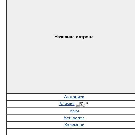
Название острова
Агатониси
русск.
Алимия
(нем.)
Арки
Астипалея
Калимнос