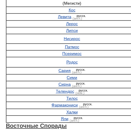
(Мегисти)
Кос
русск.
Левита
(англ.)
Лерос
Липси
Нисирос
Патмос
Псеримос
Родос
русск.
Сария
(англ.)
Сими
русск.
Сирна
(англ.)
русск.
Телендос
(нем.)
Тилос
русск.
Фармакониси
(англ.)
Халки
русск.
Яли
(англ.)
Восточные Спорады