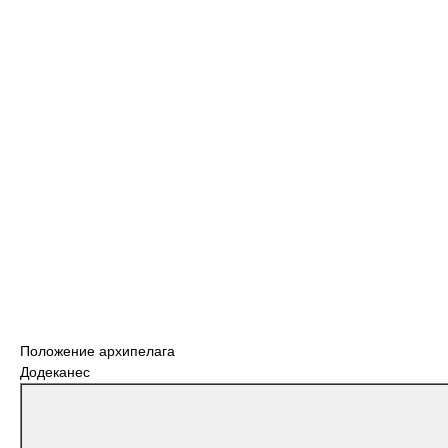
Положение архипелага
Додеканес