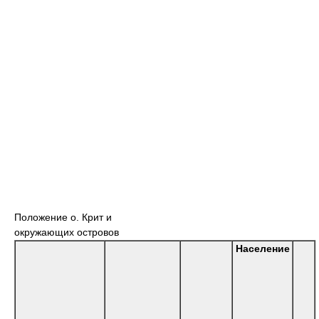
Положение о. Крит и
окружающих островов
Население
Оригинальное
Название
Площадь,
название
Вид
острова
км²
острова