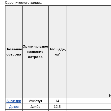
Саронического залива
Оригинальное
Название
Площадь,
название
острова
км²
острова
(
Ангистри
Αγκίστρι
14
Докос
Δοκός
12,5