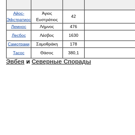
Айос-
Άγιος
42
Эфстратиос
Ευστράτιος
Лемнос
Λήμνος
476
Лесбос
Λέσβος
1630
Самотраки
Σαμοθράκη
178
Тасос
Θάσος
380,1
Эвбея
и
Северные Спорады