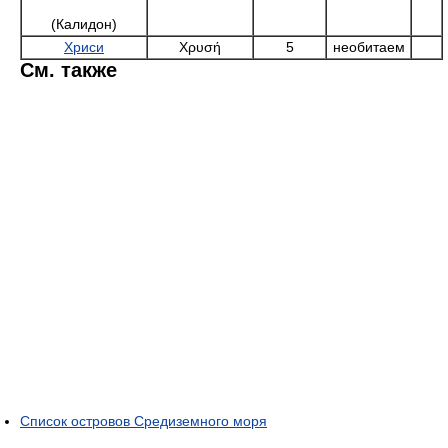
Список островов Средиземного моря
Источники
Онлайн-путеводитель по островам
(англ.)
Греческие острова. Ле Пти Фюте, Michel Strogoff&Ass, 1998. —
ISBN 2-86273-618-X
.