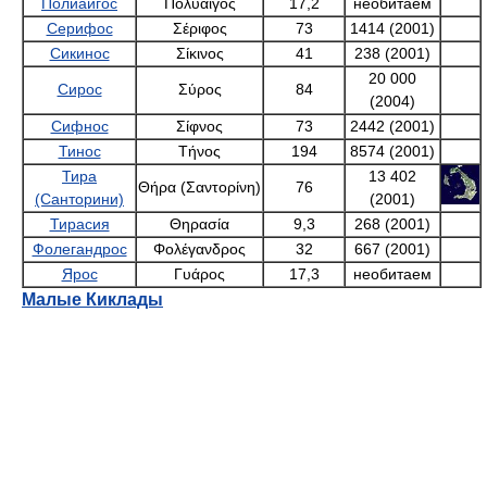
Сифнос
Σίφνος
73
Тинос
Τήνος
194
Тира
Θήρα
76
(Санторини)
(Σαντορίνη)
Тирасия
Θηρασία
9,3
Фолегандрос
Φολέγανδρος
32
Ярос
Γυάρος
17,3
Малые Киклады