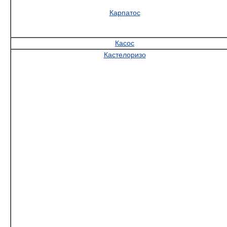
Карпатос
Касос
Кастелоризо