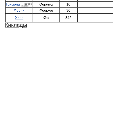
русск.
Тсимена
Θύμαινα
10
(англ.)
Фурни
Φούρνοι
30
Хиос
Χίος
842
Киклады