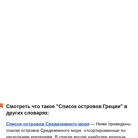
Смотреть что такое "Список островов Греции" в
других словарях:
Список островов Средиземного моря
— Ниже приведены
списки островов Средиземного моря, отсортированные по
нескольким критериям. В списки вошли наиболее крупные
острова, омываемые как непосредственно Средиземным
морем, так и морями, входящими в его состав. Содержание 1
Сводная… …
Википедия
Список ВУЗов Греции
— …
Википедия