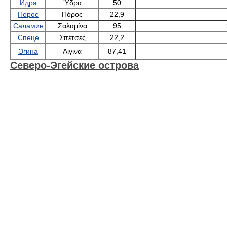
Идра
Ύδρα
50
Порос
Πόρος
22,9
Саламин
Σαλαμίνα
95
Спеце
Σπέτσες
22,2
Эгина
Αίγινα
87,41
Северо-Эгейские острова