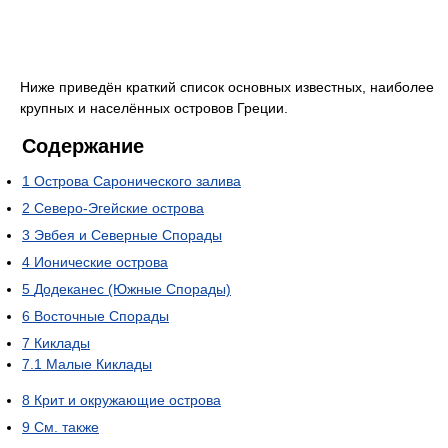
Ниже приведён краткий список основных известных, наиболее
крупных и населённых островов Греции.
Содержание
1
Острова Саронического залива
2
Северо-Эгейские острова
3
Эвбея и Северные Спорады
4
Ионические острова
5
Додеканес (Южные Спорады)
6
Восточные Спорады
7
Киклады
7.1
Малые Киклады
8
Крит и окружающие острова
9
См. также