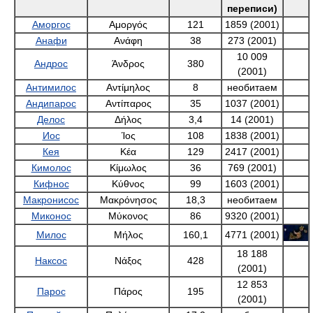
Аморгос
Αμοργός
121
Анафи
Ανάφη
38
Андрос
Άνδρος
380
Антимилос
Αντίμηλος
8
Андипарос
Αντίπαρος
35
Делос
Δήλος
3,4
Иос
Ίος
108
Кея
Κέα
129
Кимолос
Κίμωλος
36
Кифнос
Κύθνος
99
Макронисос
Μακρόνησος
18,3
Миконос
Μύκονος
86
Милос
Μήλος
160,1
Наксос
Νάξος
428
Парос
Πάρος
195
Полиайгос
Πολύαιγος
17,2
Серифос
Σέριφος
73
Сикинос
Σίκινος
41
Сирос
Σύρος
84