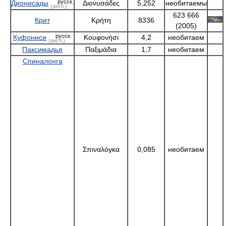
Спиналонга
Σπιναλόγκα
0,085
необитаем
(Калидон)
Хриси
Χρυσή
5
необитаем
См. также