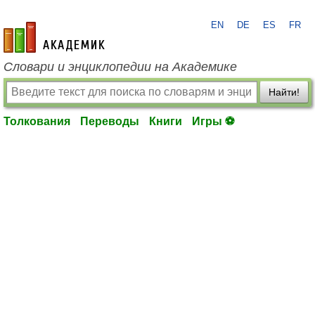
EN
DE
ES
FR
academic.ru
Словари и энциклопедии на Академике
Найти!
Толкования
Переводы
Книги
Игры ⚽