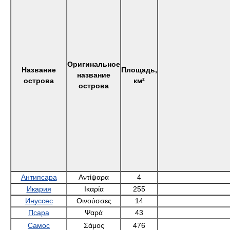
Оригинальное
Название
Площадь,
название
острова
км²
острова
Антипсара
Αντίψαρα
4
Икария
Ικαρία
255
Инуссес
Οινούσσες
14
Псара
Ψαρά
43
Самос
Σάμος
476