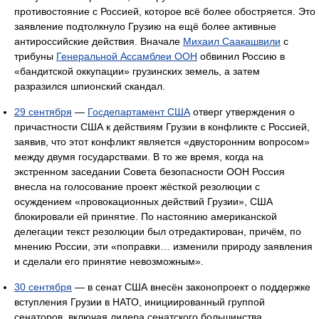
противостояние с Россией, которое всё более обостряется. Это
заявление подтолкнуло Грузию на ещё более активные
антироссийские действия. Вначале
Михаил Саакашвили
с
трибуны
Генеральной Ассамблеи ООН
обвинил Россию в
«бандитской оккупации» грузинских земель, а затем
разразился шпионский скандал.
29 сентября
—
Госдепартамент США
отверг утверждения о
причастности США к действиям Грузии в конфликте с Россией,
заявив, что этот конфликт является «двусторонним вопросом»
между двумя государствами. В то же время, когда на
экстренном заседании Совета безопасности ООН Россия
внесла на голосование проект жёсткой резолюции с
осуждением «провокационных действий Грузии», США
блокировали ей принятие. По настоянию американской
делегации текст резолюции был отредактирован, причём, по
мнению России, эти «поправки… изменили природу заявления
и сделали его принятие невозможным».
30 сентября
— в сенат США внесён законопроект о поддержке
вступления Грузии в НАТО, инициированный группой
сенаторов, включая лидера сенатского большинства