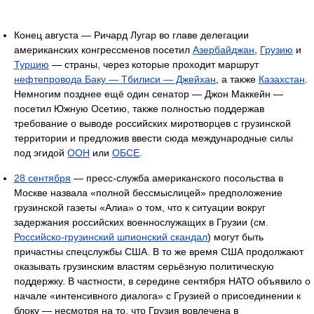
Конец августа — Ричард Лугар во главе делегации
американских конгрессменов посетил
Азербайджан
,
Грузию
и
Турцию
— страны, через которые проходит маршрут
нефтепровода Баку — Тбилиси — Джейхан
, а также
Казахстан
.
Немногим позднее ещё один сенатор — Джон Маккейн —
посетил Южную Осетию, также полностью поддержав
требование о выводе российских миротворцев с грузинской
территории и предложив ввести сюда международные силы
под эгидой
ООН
или
ОБСЕ
.
28 сентября
— пресс-служба американского посольства в
Москве назвала «полной бессмыслицей» предположение
грузинской газеты «Алиа» о том, что к ситуации вокруг
задержания российских военнослужащих в Грузии (см.
Российско-грузинский шпионский скандал
) могут быть
причастны спецслужбы США. В то же время США продолжают
оказывать грузинским властям серьёзную политическую
поддержку. В частности, в середине сентября НАТО объявило о
начале «интенсивного диалога» с Грузией о присоединении к
блоку — несмотря на то, что Грузия вовлечена в