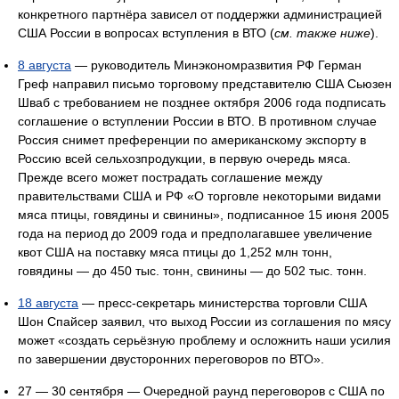
конкретного партнёра зависел от поддержки администрацией
США России в вопросах вступления в ВТО (
см. также ниже
).
8 августа
— руководитель Минэкономразвития РФ Герман
Греф направил письмо торговому представителю США Сьюзен
Шваб с требованием не позднее октября 2006 года подписать
соглашение о вступлении России в ВТО. В противном случае
Россия снимет преференции по американскому экспорту в
Россию всей сельхозпродукции, в первую очередь мяса.
Прежде всего может пострадать соглашение между
правительствами США и РФ «О торговле некоторыми видами
мяса птицы, говядины и свинины», подписанное 15 июня 2005
года на период до 2009 года и предполагавшее увеличение
квот США на поставку мяса птицы до 1,252 млн тонн,
говядины — до 450 тыс. тонн, свинины — до 502 тыс. тонн.
18 августа
— пресс-секретарь министерства торговли США
Шон Спайсер заявил, что выход России из соглашения по мясу
может «создать серьёзную проблему и осложнить наши усилия
по завершении двусторонних переговоров по ВТО».
27 — 30 сентября — Очередной раунд переговоров с США по