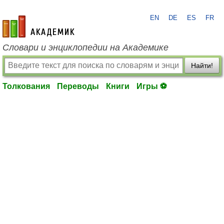
EN
DE
ES
FR
academic.ru
Словари и энциклопедии на Академике
Найти!
Толкования
Переводы
Книги
Игры ⚽