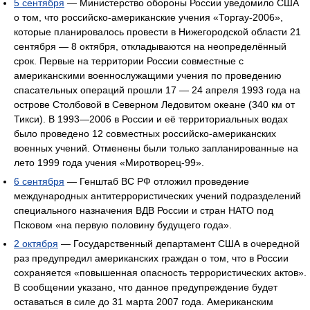
5 сентября
— Министерство обороны России уведомило США
о том, что российско-американские учения «Торгау-2006»,
которые планировалось провести в Нижегородской области 21
сентября — 8 октября, откладываются на неопределённый
срок. Первые на территории России совместные с
американскими военнослужащими учения по проведению
спасательных операций прошли 17 — 24 апреля 1993 года на
острове Столбовой в Северном Ледовитом океане (340 км от
Тикси). В 1993—2006 в России и её территориальных водах
было проведено 12 совместных российско-американских
военных учений. Отменены были только запланированные на
лето 1999 года учения «Миротворец-99».
6 сентября
— Генштаб ВС РФ отложил проведение
международных антитеррористических учений подразделений
специального назначения ВДВ России и стран НАТО под
Псковом «на первую половину будущего года».
2 октября
— Государственный департамент США в очередной
раз предупредил американских граждан о том, что в России
сохраняется «повышенная опасность террористических актов».
В сообщении указано, что данное предупреждение будет
оставаться в силе до 31 марта 2007 года. Американским