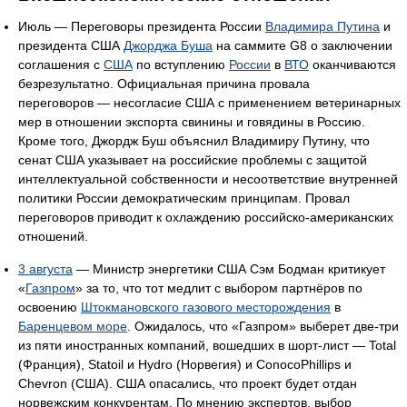
Июль — Переговоры президента России
Владимира Путина
и
президента США
Джорджа Буша
на саммите G8 о заключении
соглашения с
США
по вступлению
России
в
ВТО
оканчиваются
безрезультатно. Официальная причина провала
переговоров — несогласие США с применением ветеринарных
мер в отношении экспорта свинины и говядины в Россию.
Кроме того, Джордж Буш объяснил Владимиру Путину, что
сенат США указывает на российские проблемы с защитой
интеллектуальной собственности и несоответствие внутренней
политики России демократическим принципам. Провал
переговоров приводит к охлаждению российско-американских
отношений.
3 августа
— Министр энергетики США Сэм Бодман критикует
«
Газпром
» за то, что тот медлит с выбором партнёров по
освоению
Штокмановского газового месторождения
в
Баренцевом море
. Ожидалось, что «Газпром» выберет две-три
из пяти иностранных компаний, вошедших в шорт-лист — Total
(Франция), Statoil и Hydro (Норвегия) и ConocoPhillips и
Chevron (США). США опасались, что проект будет отдан
норвежским конкурентам. По мнению экспертов, выбор