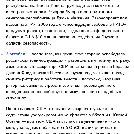
республиканца Билла Фриста, руководителя комитета по
иностранным делам Ричарда Лугара и авторитетного
сенатора-республиканца Джона Маккейна. Законопроект под
названием «Акт 2006 года о консолидации свободы в НАТО»
предусматривает, в частности, выделение из федерального
бюджета США $10 млн на оказание содействия Грузии в
области безопасности.
2 октября
— после того, как грузинская сторона освободила
российских военнослужащих и разрешила им покинуть страну,
заместитель госсекретаря США по странам Европы и Евразии
Дэниэл Фрид призвал Россию и Грузию «сделать шаг назад,
снизить риторику и работать вместе», поскольку «горячая
риторика, санкции, угрозы и все виды провокационного
поведения» не способствуют поиску решения в подобных
ситуациях.
По его словам, США готовы активизировать усилия по
содействию урегулированию конфликтов в Абхазии и Южной
Осетии — при этом США выступают за увеличение числа
международных наблюдателей ОБСЕ в этих регионах и
усиление контроля за перевозкой грузов на пограничных